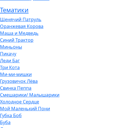
Тематики
Щенячий Патруль
Оранжевая Корова
Маша и Медведь
Синий Трактор
Миньоны
Пикачу
Леди Баг
Три Кота
Ми-ми-мишки
Грузовичок Лёва
Свинка Пеппа
Смешарики/ Малышарики
Холодное Сердце
Мой Маленький Пони
Губка Боб
Буба