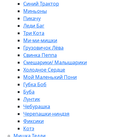
Синий Трактор
Миньоны
Пикачу
Леди Баг
Три Кота
Ми-ми-мишки
Грузовичок Лёва
Свинка Пеппа
Смешарики/ Малышарики
Холодное Сердце
Мой Маленький Пони
Губка Боб
Буба
Лунтик
Чебурашка
Черепашки-ниндзя
Фиксики
Котэ
Мишка Тедди