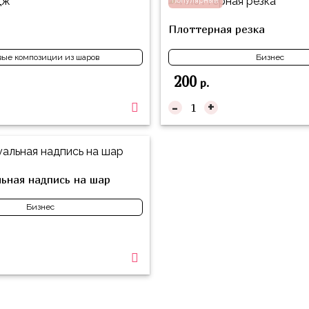
популярный
Плоттерная резка
вые композиции из шаров
Бизнес
200
р.
-
+
ьная надпись на шар
Бизнес