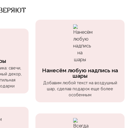
ВЕРЯЮТ
ры
ка: свечи,
Нанесём любую надпись на
ный декор,
шары
стильная
Добавим любой текст на воздушный
подарки
шар, сделав подарок еще более
особенным