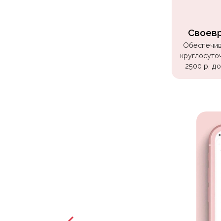
Куклы
ЛОЛ
Своев
Для
Обеспечив
Него
круглосуто
2500 р. д
Для
Неё
Мишка
Тедди
Транспорт
/
Техника
Животные
Морская
Тема
Звёздные