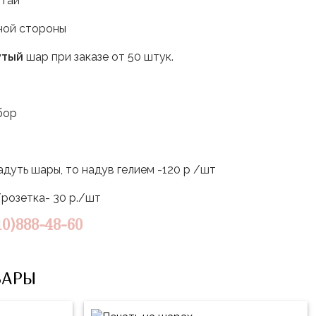
китай
дной стороны
утый
шар при заказе от 50 штук.
ыбор
дуть шары, то надув гелием -120 р /шт
/розетка- 30 р./шт
10)888-48-60
ВАРЫ