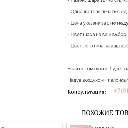
- Размер шара 12"(30 см), 
- Одноцветная печать с о
- Цена указана за 1
не над
- Цвет шара на ваш выбор
- Цвет логотипа на ваш в
Если потом нужно будет на
Надув воздухом + палочка
+7(9
Консультация:
ПОХОЖИЕ ТО