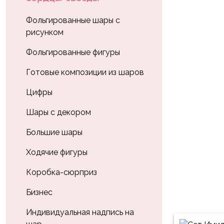
Влюблённых
zakazsharoff@yandex.ru
45
Три
Выпускной
Фольгированные шары с
см
Кота
рисунком
г.
1
Фольга
Ми-
Бор,
Сентября
Фольгированные фигуры
81
ми-
ул.
см
Хэллоуин
мишки
М.Горького,
Готовые композиции из шаров
62/2
Фольга
Девичник
Грузовичок
Цифры
91
Лёва
Свадьба
см
Шары с декором
Свинка
Мальчик
Фольгированные
Пеппа
Большие шары
или
шары
Девочка
Смешарики/
с
Ходячие фигуры
Малышарики
рисунком
Коробка-сюрприз
Холодное
Фольгированные
Сердце
Бизнес
фигуры
Мой
Индивидуальная надпись на
Готовые
Маленький