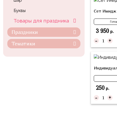
шар
композиции
Пони
из
Буквы
Сет Имидж
шаров
Губка
Товары для праздника
Боб
Гото
Цифры
3 950
Буба
р.
Праздники
Шары
с
-
+
Лунтик
Тематики
декором
Чебурашка
Большие
Черепашки-
шары
ниндзя
Индивидуал
Ходячие
Фиксики
фигуры
Котэ
Коробка-
250
р.
сюрприз
Динозавры
-
+
Бизнес
Принцессы
Индивидуальная
Микки