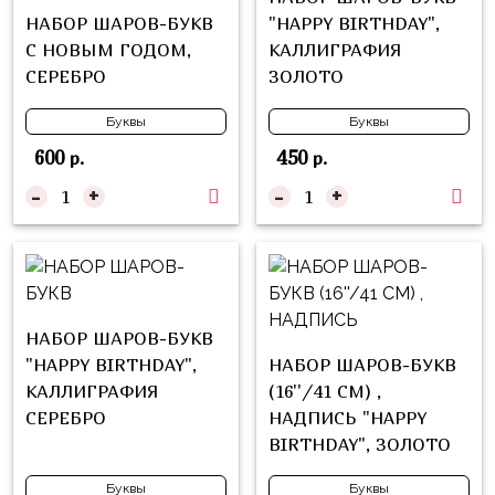
Войны
НАБОР ШАРОВ-БУКВ
"HAPPY BIRTHDAY",
С НОВЫМ ГОДОМ,
КАЛЛИГРАФИЯ
Уэнсдэй
СЕРЕБРО
ЗОЛОТО
Трансформеры
Буквы
Буквы
Фрукты
600
450
р.
р.
Овощи
-
+
-
+
Шары
для
Геймеров
Супергерои
НАБОР ШАРОВ-БУКВ
Пиратская
"HAPPY BIRTHDAY",
НАБОР ШАРОВ-БУКВ
Вечеринка
КАЛЛИГРАФИЯ
(16''/41 СМ) ,
Девочкам
СЕРЕБРО
НАДПИСЬ "HAPPY
BIRTHDAY", ЗОЛОТО
Бабочки,
жучки,
Буквы
Буквы