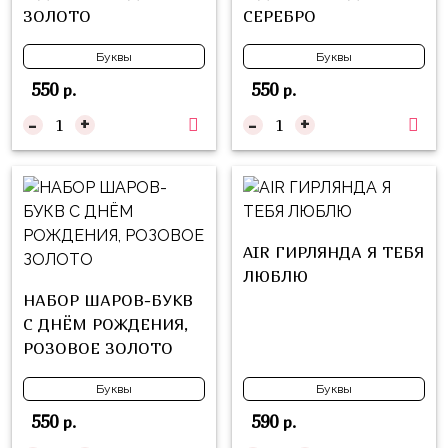
надпись
ЗОЛОТО
СЕРЕБРО
и
на
Минни
шар
Буквы
Буквы
Спорт
550
550
р.
р.
Буквы
Для
-
+
-
+
Товары
Мамы,
для
Бабушки
праздника
Для
Сервировка
Папы,
Свечи
Дедушки
AIR ГИРЛЯНДА Я ТЕБЯ
ЛЮБЛЮ
Бумажный
Тропики
НАБОР ШАРОВ-БУКВ
декор
С ДНЁМ РОЖДЕНИЯ,
Гарри
Колпачки,
РОЗОВОЕ ЗОЛОТО
Поттер
ободки
Космос
Буквы
Буквы
Гудки
550
590
р.
р.
Единороги