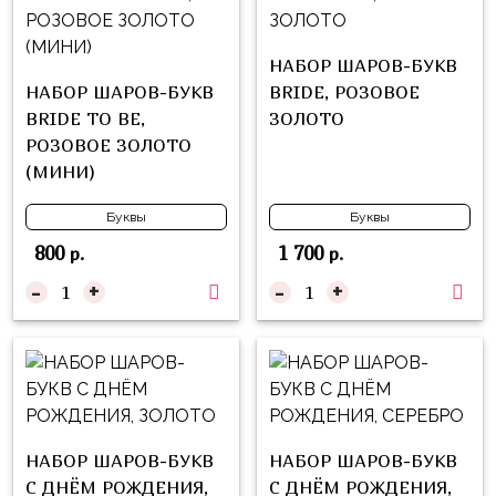
композиции
Пони
из
шаров
Губка
НАБОР ШАРОВ-БУКВ
Боб
НАБОР ШАРОВ-БУКВ
BRIDE, РОЗОВОЕ
Цифры
BRIDE TO BE,
ЗОЛОТО
Буба
Шары
РОЗОВОЕ ЗОЛОТО
с
(МИНИ)
Лунтик
декором
Чебурашка
Буквы
Буквы
Большие
800
1 700
р.
р.
Черепашки-
шары
ниндзя
-
+
-
+
Ходячие
Фиксики
фигуры
Котэ
Коробка-
сюрприз
Динозавры
Бизнес
Принцессы
НАБОР ШАРОВ-БУКВ
НАБОР ШАРОВ-БУКВ
Индивидуальная
С ДНЁМ РОЖДЕНИЯ,
С ДНЁМ РОЖДЕНИЯ,
Микки