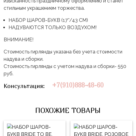
Влюблённых
изысканность праздничному оформлению и станет
zakazsharoff@yandex.ru
45
стильным украшением торжества.
Три
Выпускной
см
Кота
НАБОР ШАРОВ-БУКВ (17''/43 СМ)
г.
1
Фольга
Ми-
НАДУВАЮТСЯ ТОЛЬКО ВОЗДУХОМ!
Бор,
Сентября
81
ми-
ул.
ВНИМАНИЕ!
см
Хэллоуин
мишки
М.Горького,
62/2
Фольга
Стоимость гирлянды указана без учета стоимости
Девичник
Грузовичок
91
надува и сборки.
Лёва
Свадьба
см
Стоимость гирлянды с учетом надува и сборки- 550
Свинка
руб.
Мальчик
Фольгированные
Пеппа
или
+7(910)888-48-60
шары
Консультация:
Девочка
Смешарики/
с
Малышарики
рисунком
Холодное
ПОХОЖИЕ ТОВАРЫ
Фольгированные
Сердце
фигуры
Мой
Готовые
Маленький