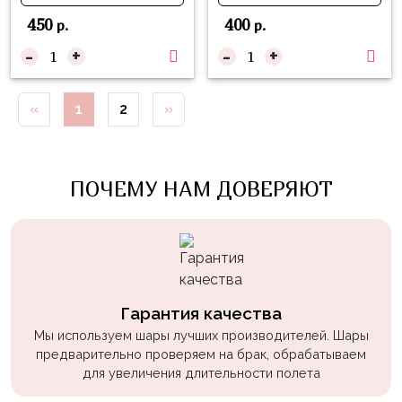
пчелки
450
400
р.
р.
Мальчикам
-
+
-
+
Котики,
собачки
«
1
2
»
Недетские
(18+)
ПОЧЕМУ НАМ ДОВЕРЯЮТ
Аниме
Природа
Сладости
Музыка
Гарантия качества
Ферма
Мы используем шары лучших производителей. Шары
предварительно проверяем на брак, обрабатываем
для увеличения длительности полета