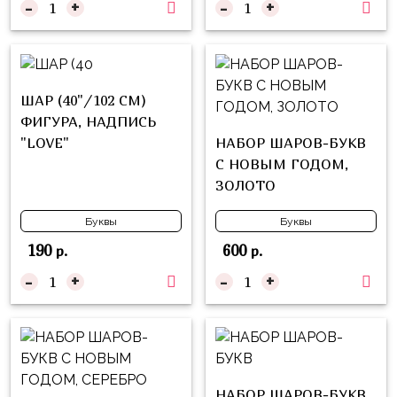
-
+
-
+
Куклы
ЛОЛ
Для
Него
ШАР (40"/102 СМ)
Для
ФИГУРА, НАДПИСЬ
Неё
"LOVE"
НАБОР ШАРОВ-БУКВ
С НОВЫМ ГОДОМ,
Мишка
ЗОЛОТО
Тедди
Буквы
Буквы
Транспорт
/
190
600
р.
р.
Техника
-
+
-
+
Животные
Морская
Тема
Звёздные
НАБОР ШАРОВ-БУКВ