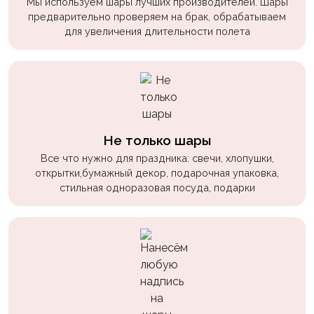
Мы используем шары лучших производителей. Шары
Войны
предварительно проверяем на брак, обрабатываем
для увеличения длительности полета
Уэнсдэй
Трансформеры
Фрукты
Овощи
Шары
Не только шары
для
Все что нужно для праздника: свечи, хлопушки,
Геймеров
открытки,бумажный декор, подарочная упаковка,
стильная одноразовая посуда, подарки
Супергерои
Пиратская
Вечеринка
Девочкам
Бабочки,
жучки,