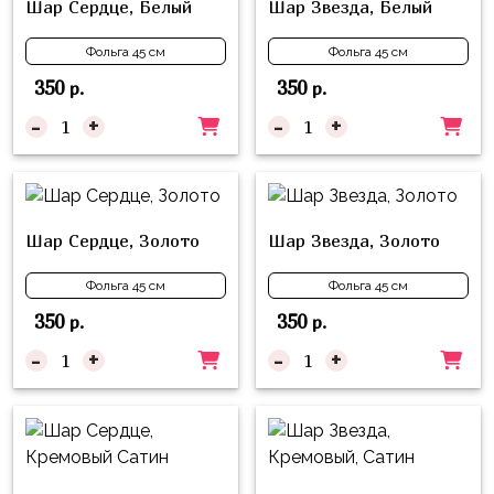
Шар Сердце, Белый
Шар Звезда, Белый
надпись
и
на
Минни
Фольга 45 см
Фольга 45 см
шар
350
350
Спорт
р.
р.
Буквы
-
+
-
+
Для
Товары
Мамы,
для
Бабушки
праздника
Для
Сервировка
Шар Сердце, Золото
Шар Звезда, Золото
Папы,
Свечи
Дедушки
Фольга 45 см
Фольга 45 см
Бумажный
Тропики
350
350
р.
р.
декор
-
+
-
+
Гарри
Колпачки,
Поттер
ободки
Космос
Гудки
Единороги