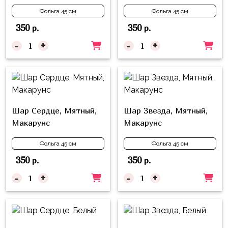
композиции
Пони
Фольга 45 см
Фольга 45 см
из
шаров
350
350
р.
р.
Губка
Боб
-
+
-
+
Цифры
Буба
Шары
с
Лунтик
декором
Чебурашка
Большие
Шар Сердце, Мятный,
Шар Звезда, Мятный,
Черепашки-
шары
Макарунс
Макарунс
ниндзя
Ходячие
Фольга 45 см
Фольга 45 см
Фиксики
фигуры
350
350
р.
р.
Котэ
Коробка-
-
+
-
+
сюрприз
Динозавры
Бизнес
Принцессы
Индивидуальная
Микки