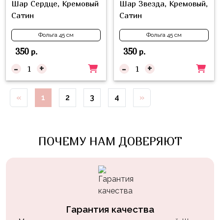
Шар Сердце, Кремовый
Шар Звезда, Кремовый,
Куклы
Сатин
Сатин
ЛОЛ
Для
Фольга 45 см
Фольга 45 см
Него
350
350
р.
р.
-
+
-
+
Для
Неё
Мишка
«
1
2
3
4
»
Тедди
Транспорт
/
ПОЧЕМУ НАМ ДОВЕРЯЮТ
Техника
Животные
Морская
Тема
Гарантия качества
Звёздные