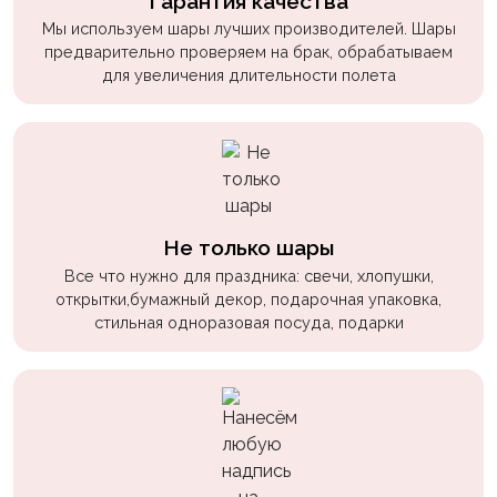
Гарантия качества
Войны
Мы используем шары лучших производителей. Шары
предварительно проверяем на брак, обрабатываем
Уэнсдэй
для увеличения длительности полета
Трансформеры
Фрукты
Овощи
Шары
для
Не только шары
Геймеров
Все что нужно для праздника: свечи, хлопушки,
открытки,бумажный декор, подарочная упаковка,
Супергерои
стильная одноразовая посуда, подарки
Пиратская
Вечеринка
Девочкам
Бабочки,
жучки,