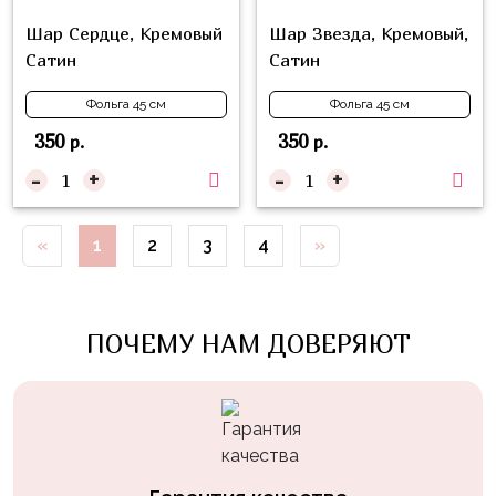
Куклы
Шар Сердце, Кремовый
Шар Звезда, Кремовый,
ЛОЛ
Сатин
Сатин
Для
Фольга 45 см
Фольга 45 см
Него
350
350
р.
р.
Для
-
+
-
+
Неё
Мишка
Тедди
«
1
2
3
4
»
Транспорт
/
Техника
ПОЧЕМУ НАМ ДОВЕРЯЮТ
Животные
Морская
Тема
Звёздные