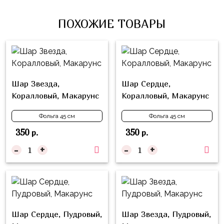
Влюблённых
zakazsharoff@yandex.ru
45
Три
Выпускной
ПОХОЖИЕ ТОВАРЫ
см
Кота
г.
1
Фольга
Ми-
Бор,
Сентября
81
ми-
ул.
см
Хэллоуин
мишки
М.Горького,
Шар Звезда,
Шар Сердце,
62/2
Фольга
Девичник
Грузовичок
Коралловый, Макарунс
Коралловый, Макарунс
91
Лёва
Свадьба
см
Фольга 45 см
Фольга 45 см
Свинка
Мальчик
Фольгированные
Пеппа
350
350
р.
р.
или
шары
-
+
-
+
Девочка
Смешарики/
с
Малышарики
рисунком
Холодное
Фольгированные
Сердце
фигуры
Мой
Готовые
Шар Сердце, Пудровый,
Шар Звезда, Пудровый,
Маленький