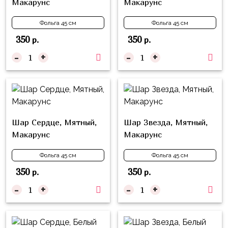
композиции
Макарунс
Макарунс
Пони
из
Фольга 45 см
Фольга 45 см
шаров
Губка
350
350
р.
р.
Боб
Цифры
-
+
-
+
Буба
Шары
с
Лунтик
декором
Чебурашка
Большие
Черепашки-
шары
Шар Сердце, Мятный,
Шар Звезда, Мятный,
ниндзя
Макарунс
Макарунс
Ходячие
Фиксики
фигуры
Фольга 45 см
Фольга 45 см
Котэ
Коробка-
350
350
р.
р.
сюрприз
Динозавры
-
+
-
+
Бизнес
Принцессы
Индивидуальная
Микки