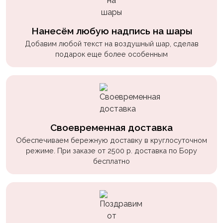
пчелки
Мальчикам
Нанесём любую надпись на шары
Котики,
Добавим любой текст на воздушный шар, сделав
подарок еще более особенным
собачки
Недетские
(18+)
Аниме
Природа
Своевременная доставка
Обеспечиваем бережную доставку в круглосуточном
Сладости
режиме. При заказе от 2500 р. доставка по Бору
Музыка
бесплатно
Ферма