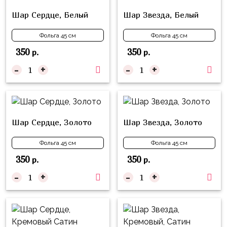
надпись
и
Шар Сердце, Белый
Шар Звезда, Белый
на
Минни
шар
Фольга 45 см
Фольга 45 см
Спорт
Буквы
350
350
р.
р.
Для
Товары
-
+
-
+
Мамы,
для
Бабушки
праздника
Для
Сервировка
Папы,
Шар Сердце, Золото
Шар Звезда, Золото
Свечи
Дедушки
Бумажный
Фольга 45 см
Фольга 45 см
Тропики
декор
350
350
р.
р.
Гарри
-
+
-
+
Колпачки,
Поттер
ободки
Космос
Гудки
Единороги