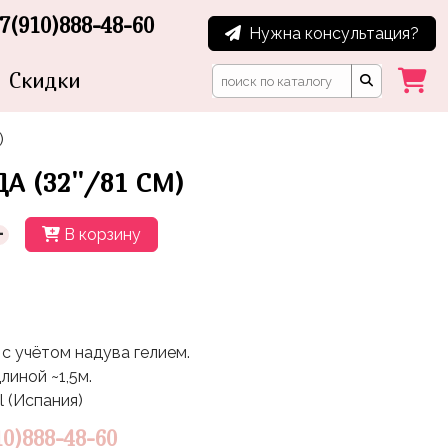
7(910)888-48-60
Нужна консультация?
Скидки
)
А (32''/81 СМ)
+
В корзину
с учётом надува гелием.
линой ~1,5м.
l (Испания)
10)888-48-60