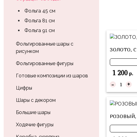
Влюблённых
zakazsharoff@yandex.ru
45
Три
Фольга 45 см
Выпускной
см
Кота
Фольга 81 см
г.
1
Фольга
Ми-
Бор,
Фольга 91 см
Сентября
81
ми-
ул.
см
Хэллоуин
мишки
М.Горького,
Фольгированные шары с
ЗОЛОТО, С
62/2
рисунком
Фольга
Девичник
Грузовичок
91
Лёва
Фольгированные фигуры
Свадьба
см
1 200
Свинка
р.
Готовые композиции из шаров
Мальчик
Фольгированные
Пеппа
-
+
или
шары
Цифры
Девочка
Смешарики/
с
Малышарики
рисунком
Шары с декором
Холодное
Фольгированные
Большие шары
РОЗОВЫЙ, 
Сердце
фигуры
Ходячие фигуры
Мой
Готовые
Маленький
Коробка-сюрприз