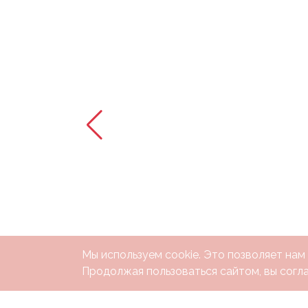
Войны
Уэнсдэй
Трансформеры
Фрукты
Овощи
Шары
для
Геймеров
Супергерои
Пиратская
Вечеринка
Мы используем cookie. Это позволяет нам
Девочкам
Продолжая пользоваться сайтом, вы согла
Бабочки,
жучки,