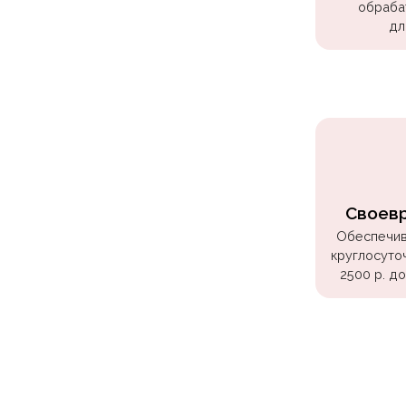
обраба
Куклы
дл
ЛОЛ
Для
Него
Для
Неё
Мишка
Тедди
Своев
Транспорт
Обеспечив
/
круглосуто
2500 р. д
Техника
Животные
Морская
Тема
Звёздные