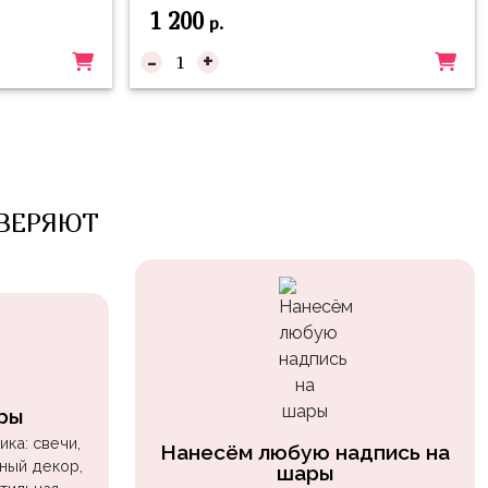
1 200
р.
-
+
ВЕРЯЮТ
ры
ка: свечи,
Нанесём любую надпись на
ный декор,
шары