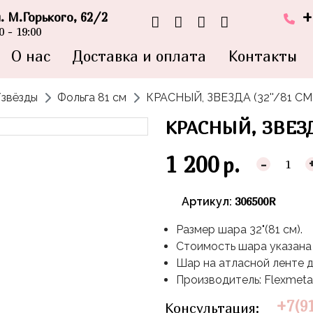
+
л. М.Горького, 62/2
 - 19:00
О нас
Доставка и оплата
Контакты
/звёзды
Фольга 81 см
КРАСНЫЙ, ЗВЕЗДА (32''/81 СМ
КРАСНЫЙ, ЗВЕЗД
1 200
р.
-
306500R
Артикул:
Размер шара 32"(81 см).
Стоимость шара указана 
Шар на атласной ленте д
Производитель: Flexmeta
+7(9
Консультация: