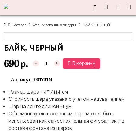
Нужна
Информация
Акции
Праздники
Тематики
консультация?
Хиты
Новый
Щенячий
О нас
Каталог
Фольгированные фигуры
БАЙК, ЧЕРНЫЙ
Год
Патруль
Каталог
Доставка
8
Оранжевая
Латексные
БАЙК, ЧЕРНЫЙ
и оплата
марта
Корова
шары
Контакты
23
Маша
без
690
р.
-
+
В корзину
Скидки
февраля,
и
рисунка
Дембель
Медведь
Латексные
901731N
Артикул:
Контакты
Я
Синий
шары
Родился
Трактор
Размер шара - 45"/114 см
с
Стоимость шара указана с учётом надува гелием.
рисунком
День
Миньоны
+7(910)888-
Шар на ленте длиной ~1,5м.
Рождения
48-
Фольгированные
Объемный фольгированный шар может быть
Пикачу
60
сердца/
использован как самостоятельная фигура, так и в
LOVE
Леди
звёзды
составе фонтана из шаров
День
Баг
Фольга