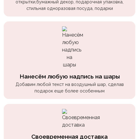
открытки,бумажный декор, подарочная упаковка,
пчелки
стильная одноразовая посуда, подарки
Мальчикам
Котики,
собачки
Недетские
(18+)
Аниме
Нанесём любую надпись на шары
Природа
Добавим любой текст на воздушный шар, сделав
Сладости
подарок еще более особенным
Музыка
Ферма
Своевременная доставка