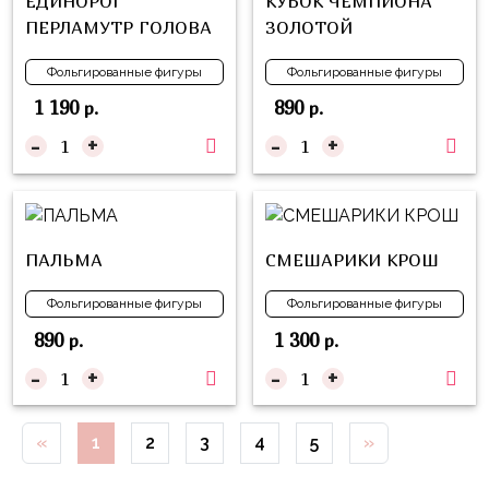
ЕДИНОРОГ
КУБОК ЧЕМПИОНА
Куклы
ПЕРЛАМУТР ГОЛОВА
ЗОЛОТОЙ
ЛОЛ
Фольгированные фигуры
Фольгированные фигуры
Для
Него
1 190
890
р.
р.
-
+
-
+
Для
Неё
Мишка
Тедди
ПАЛЬМА
СМЕШАРИКИ КРОШ
Транспорт
/
Фольгированные фигуры
Фольгированные фигуры
Техника
890
1 300
р.
р.
-
+
-
+
Животные
Морская
Тема
«
1
2
3
4
5
»
Звёздные