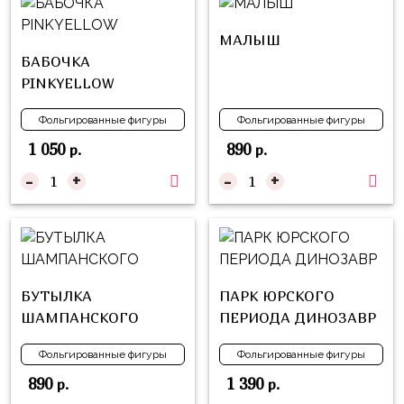
композиции
Пони
из
МАЛЫШ
шаров
Губка
БАБОЧКА
Боб
Цифры
PINKYELLOW
Буба
Шары
Фольгированные фигуры
Фольгированные фигуры
с
Лунтик
1 050
890
р.
р.
декором
Чебурашка
-
+
-
+
Большие
Черепашки-
шары
ниндзя
Ходячие
Фиксики
фигуры
БУТЫЛКА
ПАРК ЮРСКОГО
Котэ
Коробка-
ШАМПАНСКОГО
ПЕРИОДА ДИНОЗАВР
сюрприз
Динозавры
Бизнес
Фольгированные фигуры
Фольгированные фигуры
Принцессы
890
1 390
р.
р.
Индивидуальная
Микки