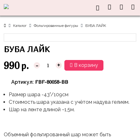
Нужна
Информация
Акции
Праздники
Тематики
консультация?
Хиты
Новый
Щенячий
О нас
Каталог
Фольгированные фигуры
БУБА ЛАЙК
Год
Патруль
Каталог
Доставка
8
Оранжевая
Латексные
БУБА ЛАЙК
и оплата
марта
Корова
шары
Контакты
23
Маша
без
990
р.
-
+
В корзину
Скидки
февраля,
и
рисунка
Дембель
Медведь
Латексные
FBF-80058-BB
Артикул:
Контакты
Я
Синий
шары
Родился
Трактор
Размер шара -43"/109см
с
Стоимость шара указана с учётом надува гелием.
рисунком
День
Миньоны
+7(910)888-
Шар на ленте длиной ~1,5м.
Рождения
48-
Фольгированные
Пикачу
60
сердца/
LOVE
Леди
звёзды
День
Объемный фольгированный шар может быть
Баг
Фольга