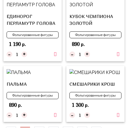
Куклы
ЛОЛ
ЕДИНОРОГ
КУБОК ЧЕМПИОНА
Для
ПЕРЛАМУТР ГОЛОВА
ЗОЛОТОЙ
Него
Фольгированные фигуры
Фольгированные фигуры
Для
1 190
890
р.
р.
Неё
-
+
-
+
Мишка
Тедди
Транспорт
/
ПАЛЬМА
СМЕШАРИКИ КРОШ
Техника
Фольгированные фигуры
Фольгированные фигуры
Животные
890
1 300
р.
р.
Морская
-
+
-
+
Тема
Звёздные