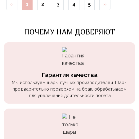
«
1
2
3
4
5
»
Войны
Уэнсдэй
Трансформеры
ПОЧЕМУ НАМ ДОВЕРЯЮТ
Фрукты
Овощи
Шары
для
Геймеров
Гарантия качества
Мы используем шары лучших производителей. Шары
Супергерои
предварительно проверяем на брак, обрабатываем
для увеличения длительности полета
Пиратская
Вечеринка
Девочкам
Бабочки,
жучки,