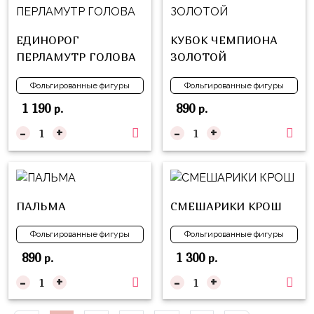
Куклы
ЛОЛ
ЕДИНОРОГ
КУБОК ЧЕМПИОНА
Для
ПЕРЛАМУТР ГОЛОВА
ЗОЛОТОЙ
Него
Фольгированные фигуры
Фольгированные фигуры
Для
1 190
890
р.
р.
Неё
-
+
-
+
Мишка
Тедди
Транспорт
/
ПАЛЬМА
СМЕШАРИКИ КРОШ
Техника
Фольгированные фигуры
Фольгированные фигуры
Животные
890
1 300
р.
р.
Морская
-
+
-
+
Тема
Звёздные