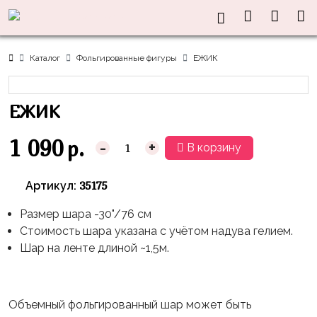
Нужна
Информация
Акции
Праздники
Тематики
консультация?
Хиты
Новый
Щенячий
О нас
Каталог
Фольгированные фигуры
ЕЖИК
Год
Патруль
Каталог
Доставка
8
Оранжевая
Латексные
ЕЖИК
и оплата
марта
Корова
шары
Контакты
23
Маша
без
1 090
р.
-
+
В корзину
Скидки
февраля,
и
рисунка
Дембель
Медведь
Латексные
35175
Артикул:
Контакты
Я
Синий
шары
Родился
Трактор
Размер шара -30"/76 см
с
Стоимость шара указана с учётом надува гелием.
рисунком
День
Миньоны
+7(910)888-
Шар на ленте длиной ~1,5м.
Рождения
48-
Фольгированные
Пикачу
60
сердца/
LOVE
Леди
звёзды
День
Объемный фольгированный шар может быть
Баг
Фольга