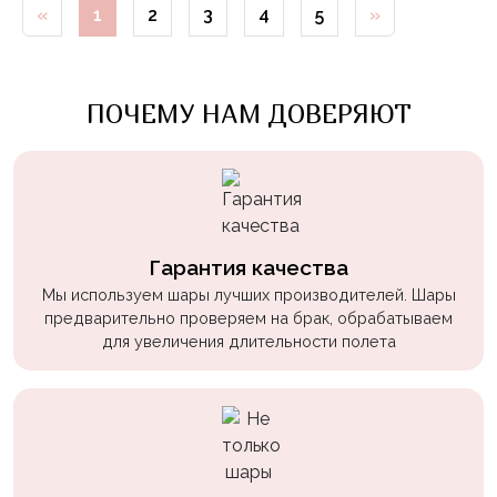
«
1
2
3
4
5
»
Войны
Уэнсдэй
Трансформеры
ПОЧЕМУ НАМ ДОВЕРЯЮТ
Фрукты
Овощи
Шары
для
Геймеров
Гарантия качества
Мы используем шары лучших производителей. Шары
Супергерои
предварительно проверяем на брак, обрабатываем
для увеличения длительности полета
Пиратская
Вечеринка
Девочкам
Бабочки,
жучки,