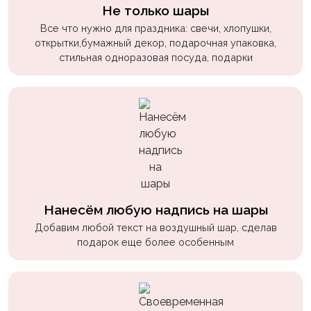
пчелки
Не только шары
Все что нужно для праздника: свечи, хлопушки,
Мальчикам
открытки,бумажный декор, подарочная упаковка,
стильная одноразовая посуда, подарки
Котики,
собачки
Недетские
(18+)
Аниме
Природа
Сладости
Нанесём любую надпись на шары
Музыка
Добавим любой текст на воздушный шар, сделав
подарок еще более особенным
Ферма