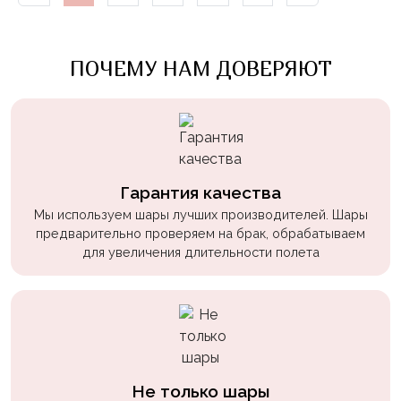
Войны
Уэнсдэй
ПОЧЕМУ НАМ ДОВЕРЯЮТ
Трансформеры
Фрукты
Овощи
Шары
Гарантия качества
для
Геймеров
Мы используем шары лучших производителей. Шары
предварительно проверяем на брак, обрабатываем
Супергерои
для увеличения длительности полета
Пиратская
Вечеринка
Девочкам
Бабочки,
жучки,
Не только шары