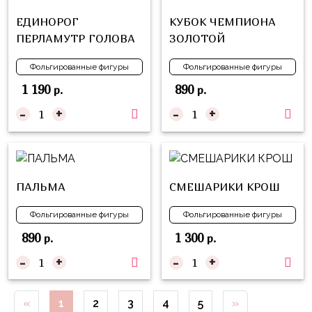
Куклы
ЕДИНОРОГ
КУБОК ЧЕМПИОНА
ЛОЛ
ПЕРЛАМУТР ГОЛОВА
ЗОЛОТОЙ
Для
Него
Фольгированные фигуры
Фольгированные фигуры
1 190
890
р.
р.
Для
Неё
-
+
-
+
Мишка
Тедди
Транспорт
ПАЛЬМА
СМЕШАРИКИ КРОШ
/
Техника
Фольгированные фигуры
Фольгированные фигуры
890
1 300
р.
р.
Животные
-
+
-
+
Морская
Тема
«
1
2
3
4
5
»
Звёздные