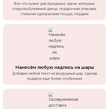
пчелки
Все что нужно для праздника: свечи, хлопушки,
открытки,бумажный декор, подарочная упаковка,
Мальчикам
стильная одноразовая посуда, подарки
Котики,
собачки
Недетские
(18+)
Аниме
Природа
Нанесём любую надпись на шары
Сладости
Добавим любой текст на воздушный шар, сделав
Музыка
подарок еще более особенным
Ферма