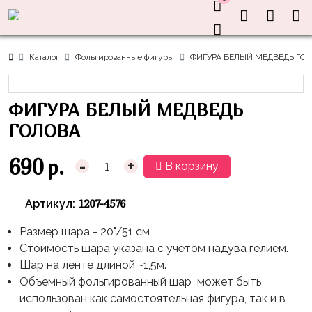
Нужна
Информация
Акции
Праздники
Тематики
консультация?
Хиты
Новый
Щенячий
О нас
Каталог
Фольгированные фигуры
ФИГУРА БЕЛЫЙ МЕДВЕДЬ ГО
Год
Патруль
Каталог
Доставка
8
Оранжевая
Латексные
ФИГУРА БЕЛЫЙ МЕДВЕДЬ
и оплата
марта
Корова
шары
Контакты
ГОЛОВА
23
Маша
без
Скидки
февраля,
и
рисунка
690
р.
-
+
В корзину
Дембель
Медведь
Латексные
Контакты
Я
Синий
шары
1207-4576
Артикул:
Родился
Трактор
с
рисунком
Размер шара - 20"/51 см
День
Миньоны
+7(910)888-
Стоимость шара указана с учётом надува гелием.
Рождения
48-
Фольгированные
Пикачу
Шар на ленте длиной ~1,5м.
60
сердца/
LOVE
Объемный фольгированный шар может быть
Леди
звёзды
День
использован как самостоятельная фигура, так и в
Баг
Фольга