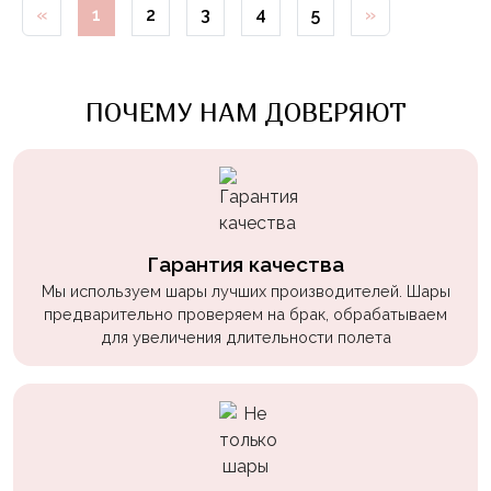
«
1
2
3
4
5
»
Войны
Уэнсдэй
Трансформеры
ПОЧЕМУ НАМ ДОВЕРЯЮТ
Фрукты
Овощи
Шары
для
Геймеров
Гарантия качества
Мы используем шары лучших производителей. Шары
Супергерои
предварительно проверяем на брак, обрабатываем
для увеличения длительности полета
Пиратская
Вечеринка
Девочкам
Бабочки,
жучки,