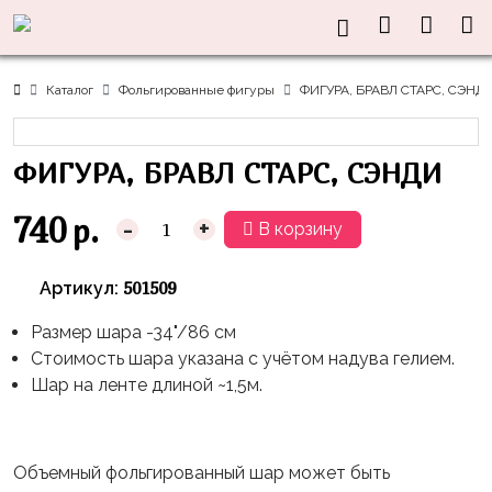
Нужна
Информация
Акции
Праздники
Тематики
консультация?
Хиты
Новый
Щенячий
О нас
Каталог
Фольгированные фигуры
ФИГУРА, БРАВЛ СТАРС, СЭНД
Год
Патруль
Каталог
Доставка
8
Оранжевая
Латексные
ФИГУРА, БРАВЛ СТАРС, СЭНДИ
и оплата
марта
Корова
шары
Контакты
23
Маша
без
740
р.
-
+
В корзину
Скидки
февраля,
и
рисунка
Дембель
Медведь
Латексные
501509
Артикул:
Контакты
Я
Синий
шары
Родился
Трактор
Размер шара -34"/86 см
с
Стоимость шара указана с учётом надува гелием.
рисунком
День
Миньоны
+7(910)888-
Шар на ленте длиной ~1,5м.
Рождения
48-
Фольгированные
Пикачу
60
сердца/
LOVE
Леди
звёзды
День
Объемный фольгированный шар может быть
Баг
Фольга