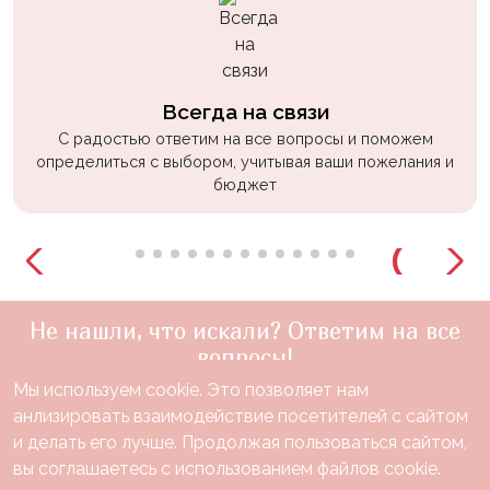
Всегда на связи
С радостью ответим на все вопросы и поможем
определиться с выбором, учитывая ваши пожелания и
бюджет
Не нашли, что искали? Ответим на все
вопросы!
Мы используем cookie. Это позволяет нам
+7(910)888-48-60
анлизировать взаимодействие посетителей с сайтом
звонок по России бесплатный
и делать его лучше. Продолжая пользоваться сайтом,
Нужна консультация?
вы соглашаетесь с использованием файлов cookie.