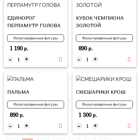
Куклы
ЛОЛ
ЕДИНОРОГ
КУБОК ЧЕМПИОНА
Для
ПЕРЛАМУТР ГОЛОВА
ЗОЛОТОЙ
Него
Фольгированные фигуры
Фольгированные фигуры
Для
1 190
890
р.
р.
Неё
-
+
-
+
Мишка
Тедди
Транспорт
/
ПАЛЬМА
СМЕШАРИКИ КРОШ
Техника
Фольгированные фигуры
Фольгированные фигуры
Животные
890
1 300
р.
р.
Морская
-
+
-
+
Тема
Звёздные