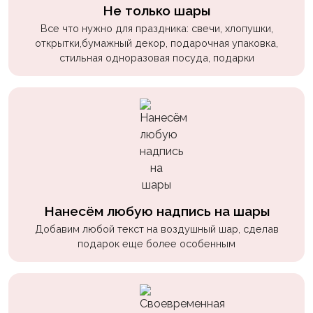
пчелки
Не только шары
Все что нужно для праздника: свечи, хлопушки,
Мальчикам
открытки,бумажный декор, подарочная упаковка,
стильная одноразовая посуда, подарки
Котики,
собачки
Недетские
(18+)
Аниме
Природа
Сладости
Нанесём любую надпись на шары
Музыка
Добавим любой текст на воздушный шар, сделав
подарок еще более особенным
Ферма