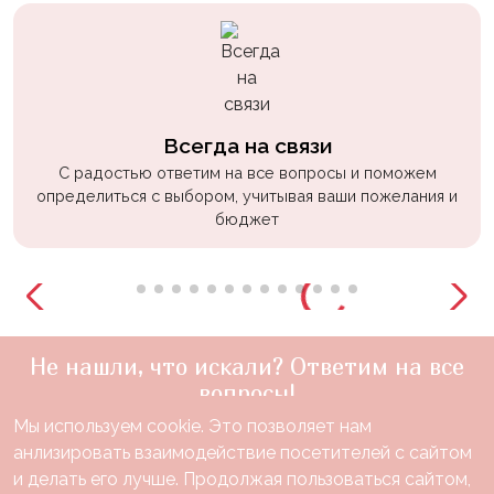
Всегда на связи
С радостью ответим на все вопросы и поможем
определиться с выбором, учитывая ваши пожелания и
бюджет
Не нашли, что искали? Ответим на все
вопросы!
Мы используем cookie. Это позволяет нам
+7(910)888-48-60
анлизировать взаимодействие посетителей с сайтом
звонок по России бесплатный
и делать его лучше. Продолжая пользоваться сайтом,