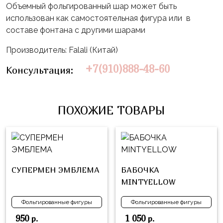
Влюблённых
zakazsharoff@yandex.ru
Объемный фольгированный шар может быть
45
Три
использован как самостоятельная фигура или в
Выпускной
см
Кота
составе фонтана с другими шарами
г.
1
Фольга
Ми-
Бор,
Сентября
Производитель: Falali (Китай)
81
ми-
ул.
см
+7(910)888-48-60
Хэллоуин
мишки
Консультация:
М.Горького,
62/2
Фольга
Девичник
Грузовичок
91
Лёва
Свадьба
ПОХОЖИЕ ТОВАРЫ
см
Свинка
Мальчик
Фольгированные
Пеппа
или
шары
Девочка
Смешарики/
с
Малышарики
рисунком
СУПЕРМЕН ЭМБЛЕМА
БАБОЧКА
Холодное
Фольгированные
MINTYELLOW
Сердце
фигуры
Фольгированные фигуры
Фольгированные фигуры
Мой
Готовые
950
1 050
р.
р.
Маленький