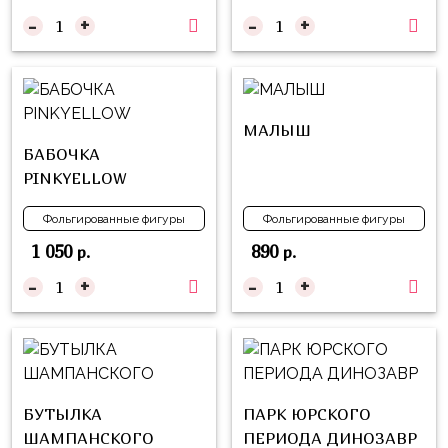
композиции
Пони
-
+
-
+
из
шаров
Губка
Боб
Цифры
Буба
Шары
МАЛЫШ
с
БАБОЧКА
Лунтик
декором
PINKYELLOW
Чебурашка
Большие
Фольгированные фигуры
Фольгированные фигуры
Черепашки-
шары
1 050
890
р.
р.
ниндзя
Ходячие
-
+
-
+
Фиксики
фигуры
Котэ
Коробка-
сюрприз
Динозавры
Бизнес
Принцессы
БУТЫЛКА
ПАРК ЮРСКОГО
Индивидуальная
ШАМПАНСКОГО
ПЕРИОДА ДИНОЗАВР
Микки