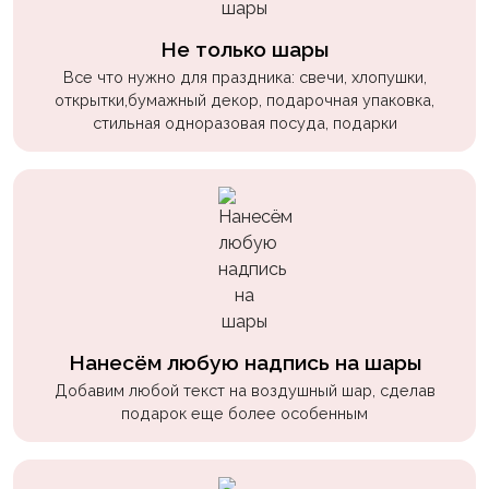
пчелки
Не только шары
Мальчикам
Все что нужно для праздника: свечи, хлопушки,
Котики,
открытки,бумажный декор, подарочная упаковка,
собачки
стильная одноразовая посуда, подарки
Недетские
(18+)
Аниме
Природа
Сладости
Музыка
Нанесём любую надпись на шары
Ферма
Добавим любой текст на воздушный шар, сделав
подарок еще более особенным