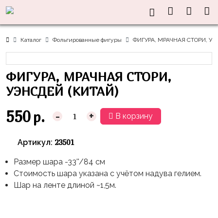
Нужна
Информация
Акции
Праздники
Тематики
консультация?
Хиты
Новый
Щенячий
О нас
Каталог
Фольгированные фигуры
ФИГУРА, МРАЧНАЯ СТОРИ, УЭ
Год
Патруль
Каталог
Доставка
8
Оранжевая
Латексные
ФИГУРА, МРАЧНАЯ СТОРИ,
и оплата
марта
Корова
шары
Контакты
УЭНСДЕЙ (КИТАЙ)
23
Маша
без
Скидки
февраля,
и
рисунка
550
р.
-
+
В корзину
Дембель
Медведь
Латексные
Контакты
Я
Синий
шары
23501
Артикул:
Родился
Трактор
с
рисунком
Размер шара -33''/84 см
День
Миньоны
+7(910)888-
Стоимость шара указана с учётом надува гелием.
Рождения
48-
Фольгированные
Пикачу
Шар на ленте длиной ~1,5м.
60
сердца/
LOVE
Леди
звёзды
День
Баг
Фольга