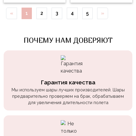
Войны
«
1
2
3
4
5
»
Уэнсдэй
Трансформеры
ПОЧЕМУ НАМ ДОВЕРЯЮТ
Фрукты
Овощи
Шары
для
Геймеров
Гарантия качества
Супергерои
Мы используем шары лучших производителей. Шары
Пиратская
предварительно проверяем на брак, обрабатываем
Вечеринка
для увеличения длительности полета
Девочкам
Бабочки,
жучки,