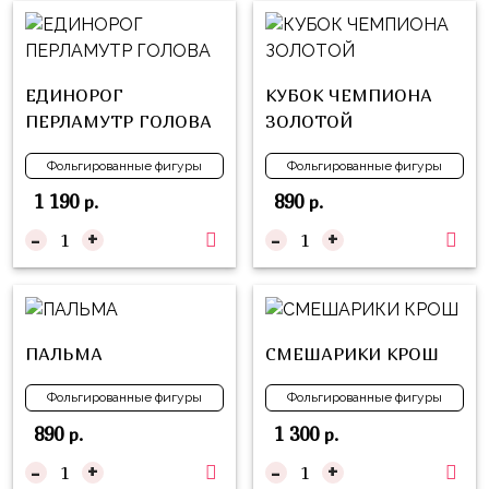
Куклы
ЛОЛ
Для
ЕДИНОРОГ
КУБОК ЧЕМПИОНА
Него
ПЕРЛАМУТР ГОЛОВА
ЗОЛОТОЙ
Для
Фольгированные фигуры
Фольгированные фигуры
Неё
1 190
890
р.
р.
Мишка
-
+
-
+
Тедди
Транспорт
/
Техника
ПАЛЬМА
СМЕШАРИКИ КРОШ
Животные
Фольгированные фигуры
Фольгированные фигуры
Морская
890
1 300
р.
р.
Тема
-
+
-
+
Звёздные