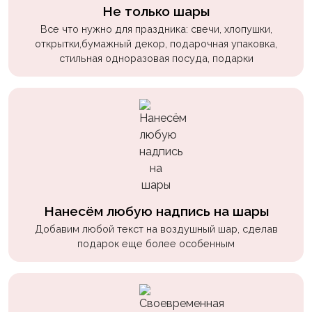
пчелки
Не только шары
Все что нужно для праздника: свечи, хлопушки,
Мальчикам
открытки,бумажный декор, подарочная упаковка,
стильная одноразовая посуда, подарки
Котики,
собачки
Недетские
(18+)
Аниме
Природа
Сладости
Нанесём любую надпись на шары
Музыка
Добавим любой текст на воздушный шар, сделав
подарок еще более особенным
Ферма