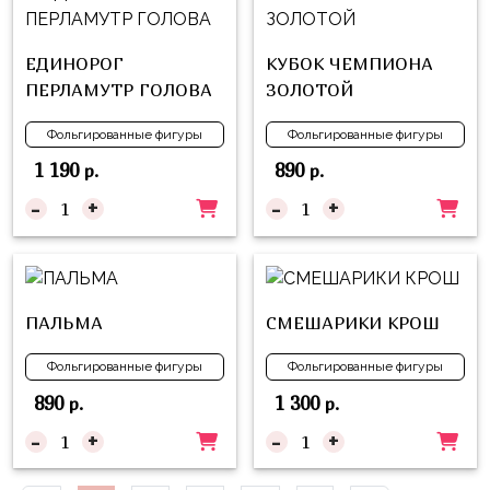
Куклы
ЛОЛ
ЕДИНОРОГ
КУБОК ЧЕМПИОНА
Для
ПЕРЛАМУТР ГОЛОВА
ЗОЛОТОЙ
Него
Фольгированные фигуры
Фольгированные фигуры
Для
1 190
890
р.
р.
Неё
-
+
-
+
Мишка
Тедди
Транспорт
/
ПАЛЬМА
СМЕШАРИКИ КРОШ
Техника
Фольгированные фигуры
Фольгированные фигуры
Животные
890
1 300
р.
р.
Морская
-
+
-
+
Тема
Звёздные