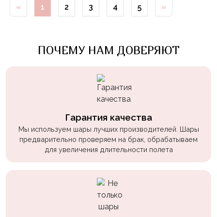
«
1
2
3
4
5
»
Войны
Уэнсдэй
Трансформеры
ПОЧЕМУ НАМ ДОВЕРЯЮТ
Фрукты
Овощи
Шары
для
Геймеров
Гарантия качества
Мы используем шары лучших производителей. Шары
Супергерои
предварительно проверяем на брак, обрабатываем
для увеличения длительности полета
Пиратская
Вечеринка
Девочкам
Бабочки,
жучки,