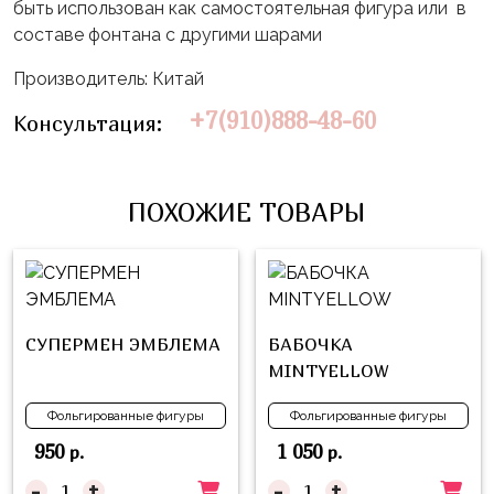
Влюблённых
zakazsharoff@yandex.ru
быть использован как самостоятельная фигура или в
45
Три
составе фонтана с другими шарами
Выпускной
см
Кота
г.
Производитель: Китай
1
Фольга
Ми-
Бор,
Сентября
+7(910)888-48-60
81
Консультация:
ми-
ул.
см
Хэллоуин
мишки
М.Горького,
62/2
Фольга
Девичник
Грузовичок
ПОХОЖИЕ ТОВАРЫ
91
Лёва
Свадьба
см
Свинка
Мальчик
Фольгированные
Пеппа
или
шары
Девочка
Смешарики/
с
СУПЕРМЕН ЭМБЛЕМА
БАБОЧКА
Малышарики
рисунком
MINTYELLOW
Холодное
Фольгированные
Фольгированные фигуры
Фольгированные фигуры
Сердце
фигуры
950
1 050
р.
р.
Мой
Готовые
-
+
-
+
Маленький