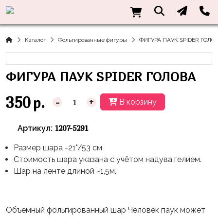
Нужна
Информация
Акции
Праздники
Тематики
консультация?
Хиты
Новый
Щенячий
О нас
Каталог
Фольгированные фигуры
ФИГУРА ПАУК SPIDER ГОЛО
Год
Патруль
Каталог
Доставка
8
Оранжевая
Латексные
ФИГУРА ПАУК SPIDER ГОЛОВА
и оплата
марта
Корова
шары
Контакты
23
Маша
без
350
р.
-
+
В корзину
Скидки
февраля,
и
рисунка
Дембель
Медведь
Латексные
1207-5291
Артикул:
Контакты
Я
Синий
шары
Родился
Трактор
Размер шара -21"/53 см
с
Стоимость шара указана с учётом надува гелием.
рисунком
День
Миньоны
+7(910)888-
Шар на ленте длиной ~1,5м.
Рождения
48-
Фольгированные
Пикачу
60
сердца/
LOVE
Леди
звёзды
День
Объемный фольгированный шар Человек паук может
Баг
Фольга