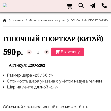
Нужна
Информация
Акции
Праздники
Тематики
консультация?
Хиты
Новый
Щенячий
О нас
Каталог
Фольгированные фигуры
ГОНОЧНЫЙ СПОРТКАР (Кита
Год
Патруль
Каталог
Доставка
8
Оранжевая
Латексные
ГОНОЧНЫЙ СПОРТКАР (КИТАЙ)
и оплата
марта
Корова
шары
Контакты
23
Маша
без
590
р.
-
+
В корзину
Скидки
февраля,
и
рисунка
Дембель
Медведь
Латексные
1207-5262
Артикул:
Контакты
Я
Синий
шары
Родился
Трактор
Размер шара -26"/66 см
с
Стоимость шара указана с учётом надува гелием.
рисунком
День
Миньоны
+7(910)888-
Шар на ленте длиной ~1,5м.
Рождения
48-
Фольгированные
Пикачу
60
сердца/
LOVE
Леди
звёзды
День
Объемный фольгированный шар может быть
Баг
Фольга