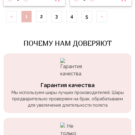
Войны
Уэнсдэй
«
1
2
3
4
5
»
Трансформеры
Фрукты
ПОЧЕМУ НАМ ДОВЕРЯЮТ
Овощи
Шары
для
Геймеров
Супергерои
Гарантия качества
Мы используем шары лучших производителей. Шары
Пиратская
предварительно проверяем на брак, обрабатываем
Вечеринка
для увеличения длительности полета
Девочкам
Бабочки,
жучки,