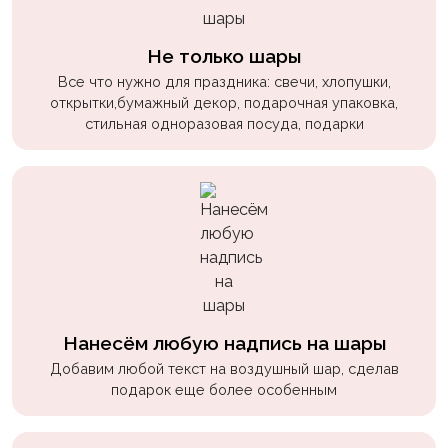
пчелки
Мальчикам
Не только шары
Все что нужно для праздника: свечи, хлопушки,
Котики,
открытки,бумажный декор, подарочная упаковка,
собачки
стильная одноразовая посуда, подарки
Недетские
(18+)
Аниме
Природа
Сладости
Музыка
Нанесём любую надпись на шары
Ферма
Добавим любой текст на воздушный шар, сделав
подарок еще более особенным