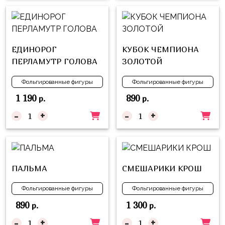
Куклы
ЛОЛ
Для
Него
ЕДИНОРОГ
КУБОК ЧЕМПИОНА
ПЕРЛАМУТР ГОЛОВА
ЗОЛОТОЙ
Для
Неё
Фольгированные фигуры
Фольгированные фигуры
1 190
890
Мишка
р.
р.
Тедди
-
+
-
+
Транспорт
/
Техника
ПАЛЬМА
СМЕШАРИКИ КРОШ
Животные
Фольгированные фигуры
Фольгированные фигуры
Морская
Тема
890
1 300
р.
р.
-
+
-
+
Звёздные