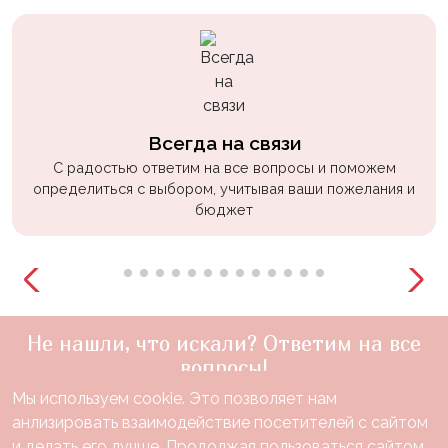
Всегда на связи
С радостью ответим на все вопросы и поможем
определиться с выбором, учитывая ваши пожелания и
бюджет
Не нашли, что искали? Ответим на все
вопросы!
Мы используем cookie. Это позволяет нам
+7(910)888-48-60
анлизировать взаимодействие посетителей с сайтом
звонок по России бесплатный
и делать его лучше. Продолжая пользоваться сайтом,