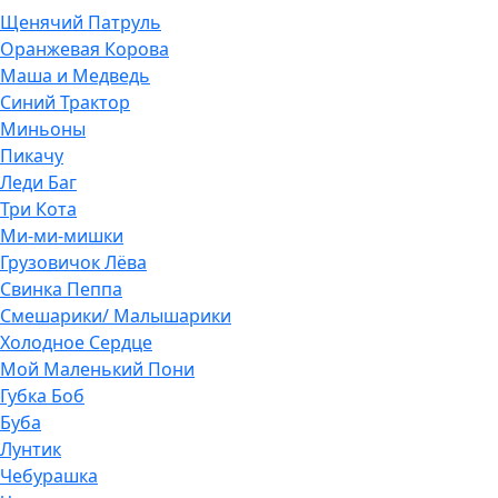
Щенячий Патруль
Оранжевая Корова
Маша и Медведь
Синий Трактор
Миньоны
Пикачу
Леди Баг
Три Кота
Ми-ми-мишки
Грузовичок Лёва
Свинка Пеппа
Смешарики/ Малышарики
Холодное Сердце
Мой Маленький Пони
Губка Боб
Буба
Лунтик
Чебурашка