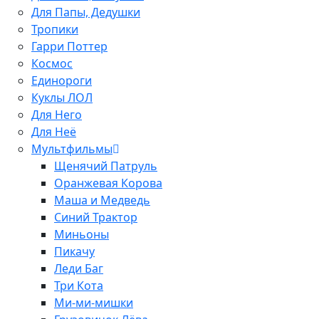
Для Папы, Дедушки
Тропики
Гарри Поттер
Космос
Единороги
Куклы ЛОЛ
Для Него
Для Неё
Мультфильмы
Щенячий Патруль
Оранжевая Корова
Маша и Медведь
Синий Трактор
Миньоны
Пикачу
Леди Баг
Три Кота
Ми-ми-мишки