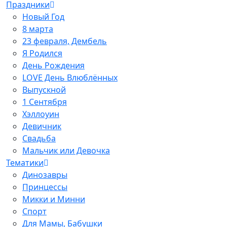
Праздники
Новый Год
8 марта
23 февраля, Дембель
Я Родился
День Рождения
LOVE День Влюблённых
Выпускной
1 Сентября
Хэллоуин
Девичник
Свадьба
Мальчик или Девочка
Тематики
Динозавры
Принцессы
Микки и Минни
Спорт
Для Мамы, Бабушки