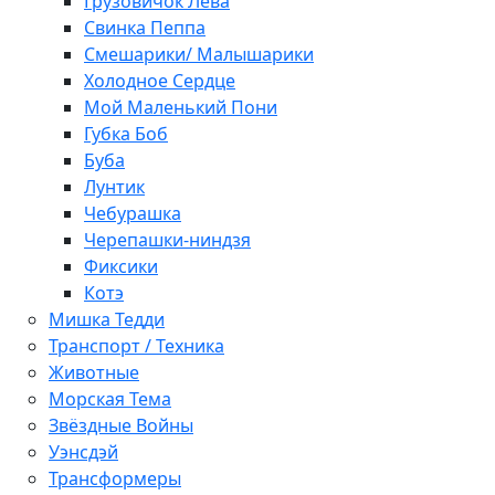
Грузовичок Лёва
Свинка Пеппа
Смешарики/ Малышарики
Холодное Сердце
Мой Маленький Пони
Губка Боб
Буба
Лунтик
Чебурашка
Черепашки-ниндзя
Фиксики
Котэ
Мишка Тедди
Транспорт / Техника
Животные
Морская Тема
Звёздные Войны
Уэнсдэй
Трансформеры