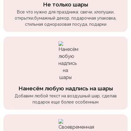
пчелки
Не только шары
Все что нужно для праздника: свечи, хлопушки,
Мальчикам
открытки,бумажный декор, подарочная упаковка,
стильная одноразовая посуда, подарки
Котики,
собачки
Недетские
(18+)
Аниме
Природа
Сладости
Нанесём любую надпись на шары
Музыка
Добавим любой текст на воздушный шар, сделав
подарок еще более особенным
Ферма