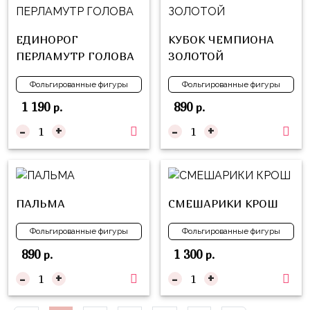
Куклы
ЛОЛ
ЕДИНОРОГ
КУБОК ЧЕМПИОНА
Для
ПЕРЛАМУТР ГОЛОВА
ЗОЛОТОЙ
Него
Фольгированные фигуры
Фольгированные фигуры
Для
1 190
890
р.
р.
Неё
-
+
-
+
Мишка
Тедди
Транспорт
/
ПАЛЬМА
СМЕШАРИКИ КРОШ
Техника
Фольгированные фигуры
Фольгированные фигуры
Животные
890
1 300
р.
р.
Морская
-
+
-
+
Тема
Звёздные