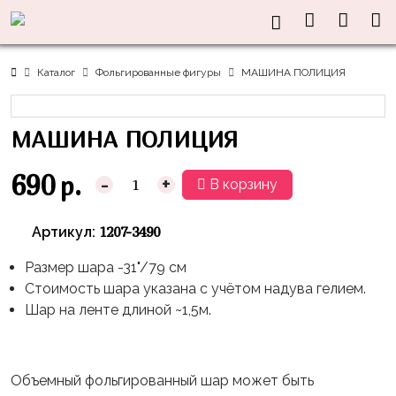
Нужна
Информация
Акции
Праздники
Тематики
консультация?
Хиты
Новый
Щенячий
О нас
Каталог
Фольгированные фигуры
МАШИНА ПОЛИЦИЯ
Год
Патруль
Каталог
Доставка
8
Оранжевая
Латексные
МАШИНА ПОЛИЦИЯ
и оплата
марта
Корова
шары
Контакты
23
Маша
без
690
р.
-
+
В корзину
Скидки
февраля,
и
рисунка
Дембель
Медведь
Латексные
1207-3490
Артикул:
Контакты
Я
Синий
шары
Родился
Трактор
Размер шара -31"/79 см
с
Стоимость шара указана с учётом надува гелием.
рисунком
День
Миньоны
+7(910)888-
Шар на ленте длиной ~1,5м.
Рождения
48-
Фольгированные
Пикачу
60
сердца/
LOVE
Леди
звёзды
День
Объемный фольгированный шар может быть
Баг
Фольга