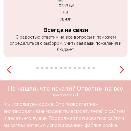
Всегда на связи
С радостью ответим на все вопросы и поможем
определиться с выбором, учитывая ваши пожелания и
бюджет
Не нашли, что искали? Ответим на все
вопросы!
Мы используем cookie. Это позволяет нам
+7(910)888-48-60
анлизировать взаимодействие посетителей с сайтом
звонок по России бесплатный
и делать его лучше. Продолжая пользоваться сайтом,
Нужна консультация?
вы соглашаетесь с использованием файлов cookie.