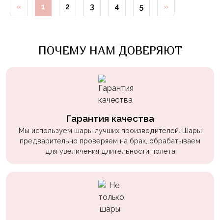
«
1
2
3
4
5
»
Войны
Уэнсдэй
Трансформеры
ПОЧЕМУ НАМ ДОВЕРЯЮТ
Фрукты
Овощи
Шары
для
Геймеров
Гарантия качества
Мы используем шары лучших производителей. Шары
Супергерои
предварительно проверяем на брак, обрабатываем
для увеличения длительности полета
Пиратская
Вечеринка
Девочкам
Бабочки,
жучки,