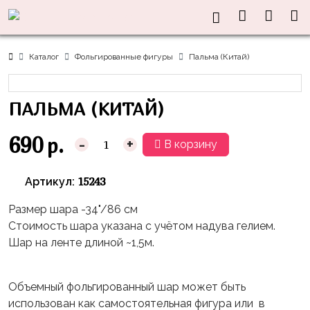
Нужна
Информация
Акции
Праздники
Тематики
консультация?
Хиты
Новый
Щенячий
О нас
Каталог
Фольгированные фигуры
Пальма (Китай)
Год
Патруль
Каталог
Доставка
8
Оранжевая
Латексные
ПАЛЬМА (КИТАЙ)
и оплата
марта
Корова
шары
Контакты
23
Маша
без
690
р.
-
+
В корзину
Скидки
февраля,
и
рисунка
Дембель
Медведь
Латексные
15243
Артикул:
Контакты
Я
Синий
шары
Родился
Трактор
Размер шара -34"/86 см
с
Стоимость шара указана с учётом надува гелием.
рисунком
День
Миньоны
+7(910)888-
Шар на ленте длиной ~1,5м.
Рождения
48-
Фольгированные
Пикачу
60
сердца/
LOVE
Леди
Объемный фольгированный шар может быть
звёзды
День
Баг
использован как самостоятельная фигура или в
Фольга