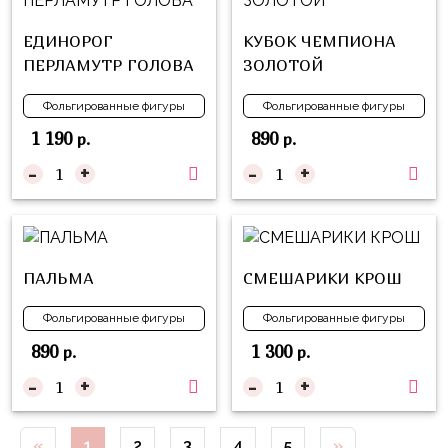
Куклы
ЛОЛ
ЕДИНОРОГ
КУБОК ЧЕМПИОНА
ПЕРЛАМУТР ГОЛОВА
ЗОЛОТОЙ
Для
Него
Фольгированные фигуры
Фольгированные фигуры
Для
1 190
890
р.
р.
Неё
-
+
-
+
Мишка
Тедди
Транспорт
ПАЛЬМА
СМЕШАРИКИ КРОШ
/
Техника
Фольгированные фигуры
Фольгированные фигуры
Животные
890
1 300
р.
р.
Морская
-
+
-
+
Тема
Звёздные
«
1
2
3
4
5
»