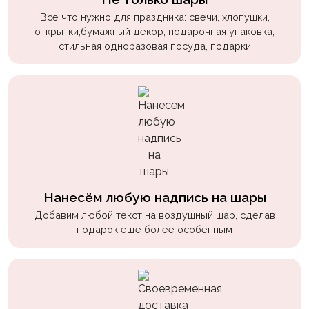
пчелки
Все что нужно для праздника: свечи, хлопушки,
открытки,бумажный декор, подарочная упаковка,
Мальчикам
стильная одноразовая посуда, подарки
Котики,
собачки
Недетские
(18+)
Аниме
Природа
Сладости
Нанесём любую надпись на шары
Добавим любой текст на воздушный шар, сделав
Музыка
подарок еще более особенным
Ферма