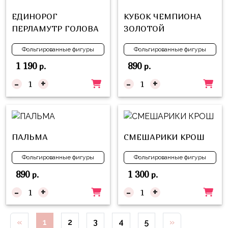
Куклы
ЕДИНОРОГ
КУБОК ЧЕМПИОНА
ЛОЛ
ПЕРЛАМУТР ГОЛОВА
ЗОЛОТОЙ
Для
Него
Фольгированные фигуры
Фольгированные фигуры
1 190
890
р.
р.
Для
Неё
-
+
-
+
Мишка
Тедди
Транспорт
ПАЛЬМА
СМЕШАРИКИ КРОШ
/
Техника
Фольгированные фигуры
Фольгированные фигуры
890
1 300
Животные
р.
р.
-
+
-
+
Морская
Тема
«
1
2
3
4
5
»
Звёздные