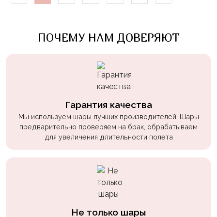
Войны
Уэнсдэй
ПОЧЕМУ НАМ ДОВЕРЯЮТ
Трансформеры
Фрукты
Овощи
Шары
Гарантия качества
для
Геймеров
Мы используем шары лучших производителей. Шары
предварительно проверяем на брак, обрабатываем
Супергерои
для увеличения длительности полета
Пиратская
Вечеринка
Девочкам
Бабочки,
жучки,
Не только шары