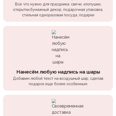
пчелки
Все что нужно для праздника: свечи, хлопушки,
открытки,бумажный декор, подарочная упаковка,
Мальчикам
стильная одноразовая посуда, подарки
Котики,
собачки
Недетские
(18+)
Аниме
Природа
Нанесём любую надпись на шары
Сладости
Добавим любой текст на воздушный шар, сделав
Музыка
подарок еще более особенным
Ферма