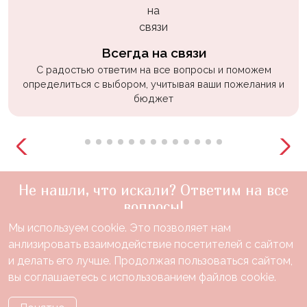
Всегда на связи
С радостью ответим на все вопросы и поможем
определиться с выбором, учитывая ваши пожелания и
бюджет
Не нашли, что искали? Ответим на все
вопросы!
Мы используем cookie. Это позволяет нам
+7(910)888-48-60
анлизировать взаимодействие посетителей с сайтом
звонок по России бесплатный
и делать его лучше. Продолжая пользоваться сайтом,
Нужна консультация?
вы соглашаетесь с использованием файлов cookie.