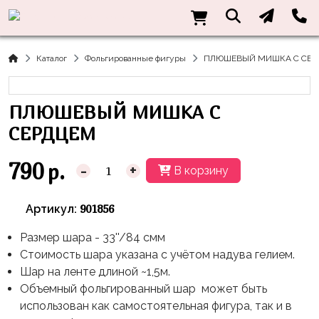
Нужна
Информация
Акции
Праздники
Тематики
консультация?
Хиты
Новый
Щенячий
О нас
Каталог
Фольгированные фигуры
ПЛЮШЕВЫЙ МИШКА С СЕР
Год
Патруль
Каталог
Доставка
8
Оранжевая
Латексные
ПЛЮШЕВЫЙ МИШКА С
и оплата
марта
Корова
шары
Контакты
СЕРДЦЕМ
23
Маша
без
Скидки
февраля,
и
рисунка
790
р.
-
+
В корзину
Дембель
Медведь
Латексные
Контакты
Я
Синий
шары
901856
Артикул:
Родился
Трактор
с
рисунком
Размер шара - 33''/84 смм
День
Миньоны
+7(910)888-
Стоимость шара указана с учётом надува гелием.
Рождения
48-
Фольгированные
Пикачу
Шар на ленте длиной ~1,5м.
60
сердца/
LOVE
Объемный фольгированный шар может быть
Леди
звёзды
День
использован как самостоятельная фигура, так и в
Баг
Фольга