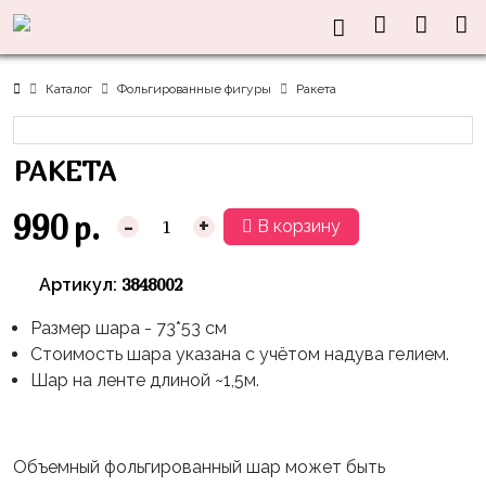
Нужна
Информация
Акции
Праздники
Тематики
консультация?
Хиты
Новый
Щенячий
О нас
Каталог
Фольгированные фигуры
Ракета
Год
Патруль
Каталог
Доставка
8
Оранжевая
Латексные
РАКЕТА
и оплата
марта
Корова
шары
Контакты
23
Маша
без
990
р.
-
+
В корзину
Скидки
февраля,
и
рисунка
Дембель
Медведь
Латексные
3848002
Артикул:
Контакты
Я
Синий
шары
Родился
Трактор
Размер шара - 73*53 см
с
Стоимость шара указана с учётом надува гелием.
рисунком
День
Миньоны
+7(910)888-
Шар на ленте длиной ~1,5м.
Рождения
48-
Фольгированные
Пикачу
60
сердца/
LOVE
Леди
звёзды
День
Объемный фольгированный шар может быть
Баг
Фольга