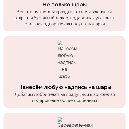
пчелки
Не только шары
Все что нужно для праздника: свечи, хлопушки,
Мальчикам
открытки,бумажный декор, подарочная упаковка,
стильная одноразовая посуда, подарки
Котики,
собачки
Недетские
(18+)
Аниме
Природа
Сладости
Нанесём любую надпись на шары
Музыка
Добавим любой текст на воздушный шар, сделав
подарок еще более особенным
Ферма