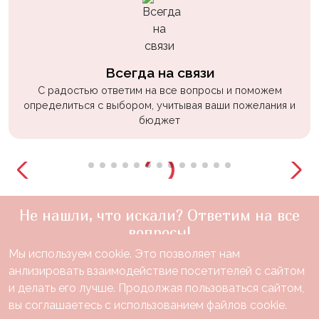
Всегда на связи
С радостью ответим на все вопросы и поможем
определиться с выбором, учитывая ваши пожелания и
бюджет
Не нашли, что искали? Ответим на все
вопросы!
Мы используем cookie. Это позволяет нам
+7(910)888-48-60
анлизировать взаимодействие посетителей с сайтом
звонок по России бесплатный
и делать его лучше. Продолжая пользоваться сайтом,
Нужна консультация?
вы соглашаетесь с использованием файлов cookie.