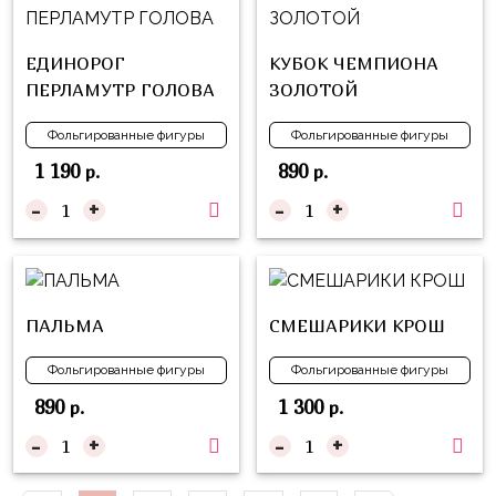
Куклы
ЛОЛ
ЕДИНОРОГ
КУБОК ЧЕМПИОНА
Для
ПЕРЛАМУТР ГОЛОВА
ЗОЛОТОЙ
Него
Фольгированные фигуры
Фольгированные фигуры
Для
1 190
890
р.
р.
Неё
-
+
-
+
Мишка
Тедди
Транспорт
/
ПАЛЬМА
СМЕШАРИКИ КРОШ
Техника
Фольгированные фигуры
Фольгированные фигуры
Животные
890
1 300
р.
р.
Морская
-
+
-
+
Тема
Звёздные