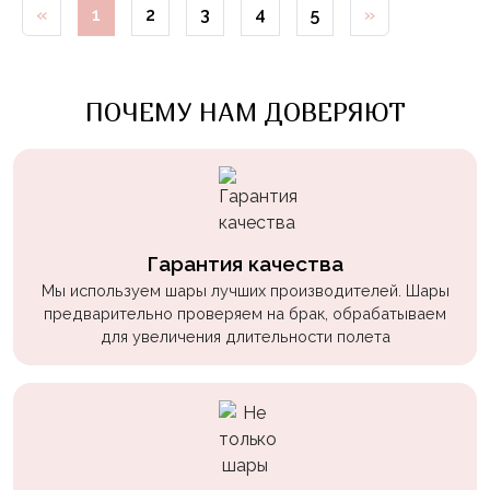
«
1
2
3
4
5
»
Войны
Уэнсдэй
Трансформеры
ПОЧЕМУ НАМ ДОВЕРЯЮТ
Фрукты
Овощи
Шары
для
Геймеров
Гарантия качества
Мы используем шары лучших производителей. Шары
Супергерои
предварительно проверяем на брак, обрабатываем
для увеличения длительности полета
Пиратская
Вечеринка
Девочкам
Бабочки,
жучки,