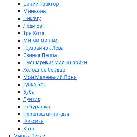
Синий Трактор
Миньоны
Пикачу
Леди Баг
Три Кота
Ми-ми-мишки
Грузовичок Лёва
Свинка Пеппа
Смешарики/ Малышарики
Холодное Сердце
Мой Маленький Пони
Губка Боб
Буба
Лунтик
Чебурашка
Черепашки-ниндзя
Фиксики
Котэ
Мишка Тедди