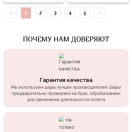
Войны
«
1
2
3
4
5
»
Уэнсдэй
Трансформеры
ПОЧЕМУ НАМ ДОВЕРЯЮТ
Фрукты
Овощи
Шары
для
Геймеров
Гарантия качества
Супергерои
Мы используем шары лучших производителей. Шары
Пиратская
предварительно проверяем на брак, обрабатываем
Вечеринка
для увеличения длительности полета
Девочкам
Бабочки,
жучки,