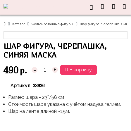
Нужна
Информация
Акции
Праздники
Тематики
консультация?
Хиты
Новый
Щенячий
О нас
Каталог
Фольгированные фигуры
Шар фигура, Черепашка, Синя
Год
Патруль
Каталог
Доставка
8
Оранжевая
Латексные
ШАР ФИГУРА, ЧЕРЕПАШКА,
и оплата
марта
Корова
шары
Контакты
СИНЯЯ МАСКА
23
Маша
без
Скидки
февраля,
и
рисунка
490
р.
-
+
В корзину
Дембель
Медведь
Латексные
Контакты
Я
Синий
шары
23926
Артикул:
Родился
Трактор
с
рисунком
Размер шара - 23''/58 см
День
Миньоны
+7(910)888-
Стоимость шара указана с учётом надува гелием.
Рождения
48-
Фольгированные
Пикачу
Шар на ленте длиной ~1,5м.
60
сердца/
LOVE
Леди
звёзды
День
Баг
Фольга