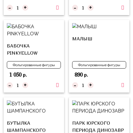
композиции
Пони
-
+
-
+
из
шаров
Губка
Боб
Цифры
Буба
Шары
МАЛЫШ
с
БАБОЧКА
Лунтик
декором
PINKYELLOW
Чебурашка
Большие
Фольгированные фигуры
Фольгированные фигуры
Черепашки-
шары
1 050
890
р.
р.
ниндзя
Ходячие
-
+
-
+
Фиксики
фигуры
Котэ
Коробка-
сюрприз
Динозавры
Бизнес
Принцессы
БУТЫЛКА
ПАРК ЮРСКОГО
Индивидуальная
ШАМПАНСКОГО
ПЕРИОДА ДИНОЗАВР
Микки