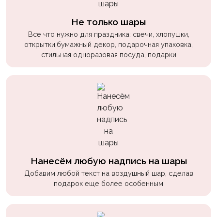
пчелки
Не только шары
Мальчикам
Все что нужно для праздника: свечи, хлопушки,
Котики,
открытки,бумажный декор, подарочная упаковка,
собачки
стильная одноразовая посуда, подарки
Недетские
(18+)
Аниме
Природа
Сладости
Музыка
Нанесём любую надпись на шары
Ферма
Добавим любой текст на воздушный шар, сделав
подарок еще более особенным