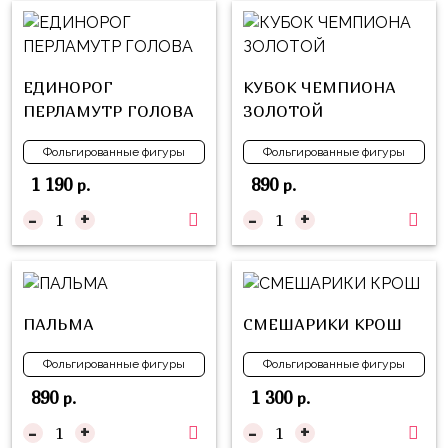
Куклы
ЛОЛ
Для
ЕДИНОРОГ
КУБОК ЧЕМПИОНА
Него
ПЕРЛАМУТР ГОЛОВА
ЗОЛОТОЙ
Для
Фольгированные фигуры
Фольгированные фигуры
Неё
1 190
890
р.
р.
Мишка
-
+
-
+
Тедди
Транспорт
/
Техника
ПАЛЬМА
СМЕШАРИКИ КРОШ
Животные
Фольгированные фигуры
Фольгированные фигуры
Морская
890
1 300
р.
р.
Тема
-
+
-
+
Звёздные