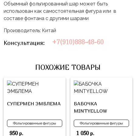
Влюблённых
zakazsharoff@yandex.ru
Объемный фольгированный шар может быть
45
Три
использован как самостоятельная фигура или в
Выпускной
см
Кота
составе фонтана с другими шарами
г.
1
Фольга
Ми-
Бор,
Сентября
Производитель: Китай
81
ми-
ул.
см
+7(910)888-48-60
Хэллоуин
мишки
Консультация:
М.Горького,
62/2
Фольга
Девичник
Грузовичок
91
Лёва
Свадьба
ПОХОЖИЕ ТОВАРЫ
см
Свинка
Мальчик
Фольгированные
Пеппа
или
шары
Девочка
Смешарики/
с
Малышарики
рисунком
СУПЕРМЕН ЭМБЛЕМА
БАБОЧКА
Холодное
Фольгированные
MINTYELLOW
Сердце
фигуры
Фольгированные фигуры
Фольгированные фигуры
Мой
Готовые
950
1 050
р.
р.
Маленький