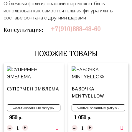
Влюблённых
zakazsharoff@yandex.ru
Объемный фольгированный шар может быть
45
Три
использован как самостоятельная фигура или в
Выпускной
см
Кота
составе фонтана с другими шарами
г.
1
Фольга
Ми-
Бор,
+7(910)888-48-60
Консультация:
Сентября
81
ми-
ул.
см
Хэллоуин
мишки
М.Горького,
62/2
Фольга
Девичник
Грузовичок
ПОХОЖИЕ ТОВАРЫ
91
Лёва
Свадьба
см
Свинка
Мальчик
Фольгированные
Пеппа
или
шары
Девочка
Смешарики/
СУПЕРМЕН ЭМБЛЕМА
БАБОЧКА
с
Малышарики
MINTYELLOW
рисунком
Холодное
Фольгированные
Фольгированные фигуры
Фольгированные фигуры
Сердце
фигуры
950
1 050
р.
р.
Мой
Готовые
-
+
-
+
Маленький