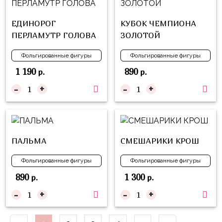
Куклы
ЛОЛ
ЕДИНОРОГ
КУБОК ЧЕМПИОНА
ПЕРЛАМУТР ГОЛОВА
ЗОЛОТОЙ
Для
Него
Фольгированные фигуры
Фольгированные фигуры
Для
1 190
890
р.
р.
Неё
-
+
-
+
Мишка
Тедди
Транспорт
/
ПАЛЬМА
СМЕШАРИКИ КРОШ
Техника
Фольгированные фигуры
Фольгированные фигуры
Животные
890
1 300
р.
р.
Морская
-
+
-
+
Тема
Звёздные