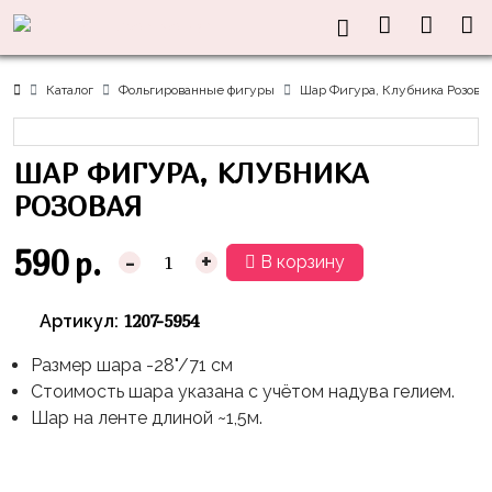
Нужна
Информация
Акции
Праздники
Тематики
консультация?
Хиты
Новый
Щенячий
О нас
Каталог
Фольгированные фигуры
Шар Фигура, Клубника Розова
Год
Патруль
Каталог
Доставка
8
Оранжевая
Латексные
ШАР ФИГУРА, КЛУБНИКА
и оплата
марта
Корова
шары
Контакты
РОЗОВАЯ
23
Маша
без
Скидки
февраля,
и
рисунка
590
р.
-
+
В корзину
Дембель
Медведь
Латексные
Контакты
Я
Синий
шары
1207-5954
Артикул:
Родился
Трактор
с
рисунком
Размер шара -28"/71 см
День
Миньоны
+7(910)888-
Стоимость шара указана с учётом надува гелием.
Рождения
48-
Фольгированные
Пикачу
Шар на ленте длиной ~1,5м.
60
сердца/
LOVE
Леди
звёзды
День
Баг
Фольга