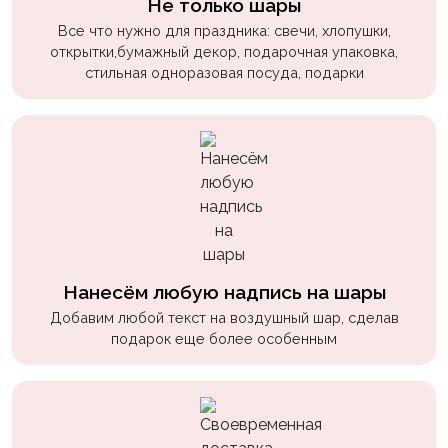
Не только шары
пчелки
Все что нужно для праздника: свечи, хлопушки,
Мальчикам
открытки,бумажный декор, подарочная упаковка,
стильная одноразовая посуда, подарки
Котики,
собачки
Недетские
(18+)
Аниме
Природа
Сладости
Нанесём любую надпись на шары
Добавим любой текст на воздушный шар, сделав
Музыка
подарок еще более особенным
Ферма