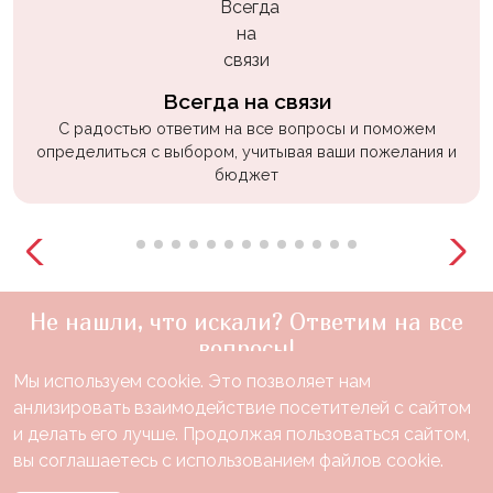
Всегда на связи
С радостью ответим на все вопросы и поможем
определиться с выбором, учитывая ваши пожелания и
бюджет
Не нашли, что искали? Ответим на все
вопросы!
Мы используем cookie. Это позволяет нам
+7(910)888-48-60
анлизировать взаимодействие посетителей с сайтом
звонок по России бесплатный
и делать его лучше. Продолжая пользоваться сайтом,
Нужна консультация?
вы соглашаетесь с использованием файлов cookie.