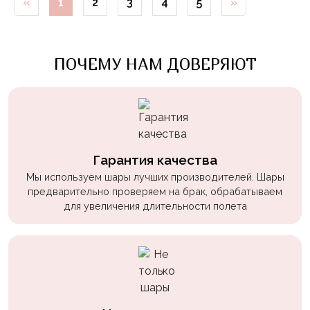
«
1
2
3
4
5
»
Войны
Уэнсдэй
ПОЧЕМУ НАМ ДОВЕРЯЮТ
Трансформеры
Фрукты
Овощи
Шары
для
Гарантия качества
Геймеров
Мы используем шары лучших производителей. Шары
Супергерои
предварительно проверяем на брак, обрабатываем
для увеличения длительности полета
Пиратская
Вечеринка
Девочкам
Бабочки,
жучки,