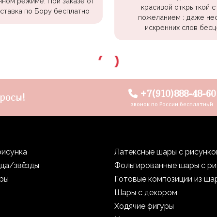
чном режиме. При заказе от
красивой открыткой с
оставка по Бору бесплатно
пожеланием : даже не
искренних слов бесц
+7(910)888-48-60
росы!
звонок по России бесплатный
рисунка
Латексные шары с рисунк
дца/звёзды
Фольгированные шары с р
уры
Готовые композиции из ша
Шары с декором
Ходячие фигуры