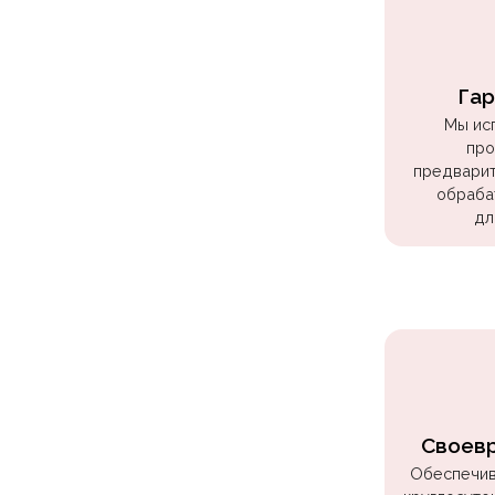
Куклы
ЛОЛ
Для
Гар
Него
Мы ис
про
Для
предварит
Неё
обраба
Мишка
дл
Тедди
Транспорт
/
Техника
Животные
Морская
Своев
Тема
Обеспечив
Звёздные