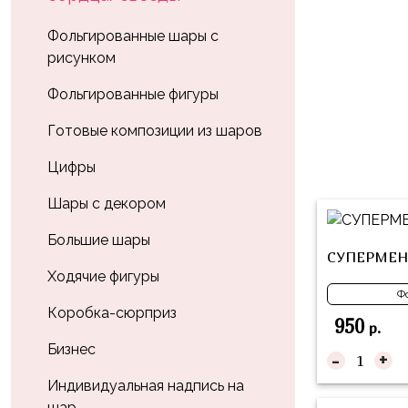
Влюблённых
zakazsharoff@yandex.ru
45
Три
Выпускной
Фольгированные шары с
см
Кота
рисунком
г.
1
Фольга
Ми-
Бор,
Сентября
Фольгированные фигуры
81
ми-
ул.
см
Хэллоуин
мишки
М.Горького,
Готовые композиции из шаров
62/2
Фольга
Девичник
Грузовичок
Цифры
91
Лёва
Свадьба
см
Шары с декором
Свинка
Мальчик
Фольгированные
Пеппа
Большие шары
или
шары
СУПЕРМЕН
Девочка
Смешарики/
с
Ходячие фигуры
Малышарики
Ф
рисунком
Коробка-сюрприз
950
Холодное
р.
Фольгированные
Сердце
Бизнес
фигуры
-
+
Мой
Индивидуальная надпись на
Готовые
Маленький
шар