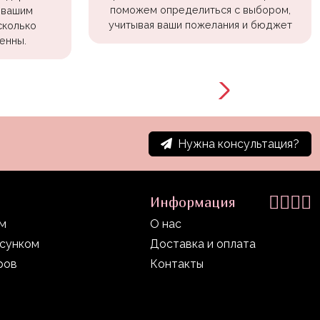
поможем определиться с выбором,
 вашим
учитывая ваши пожелания и бюджет
сколько
енны.
Нужна консультация?
Информация
ом
О нас
исунком
Доставка и оплата
ров
Контакты