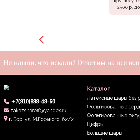
круглосуто
Войны
2500 р. д
Уэнсдэй
Трансформеры
Фрукты
Овощи
Шары
Не нашли, что искали? Ответим на все воп
для
Геймеров
Супергерои
Каталог
Пиратская
Латексные шары без 
+7(910)888-48-60
Вечеринка
Фольгированные сер
zakazsharoff@yandex.ru
Фольгированные фиг
Девочкам
г. Бор, ул. М.Горького, 62/2
Цифры
Бабочки,
Большие шары
жучки,