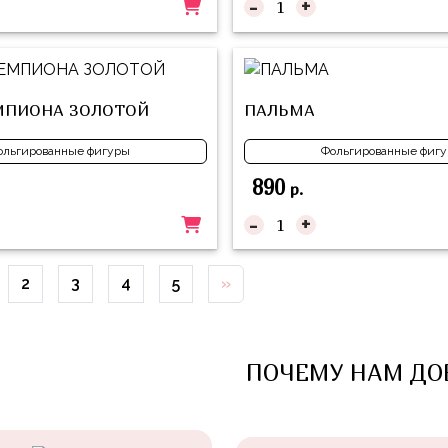
-
+
МПИОНА ЗОЛОТОЙ
ПАЛЬМА
ольгированные фигуры
Фольгированные фиг
890
р.
-
+
2
3
4
5
»
ПОЧЕМУ НАМ ДО