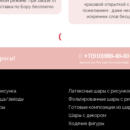
чном режиме. При заказе от
красивой открыткой с
оставка по Бору бесплатно
пожеланием : даже не
искренних слов бесц
+7(910)888-48-60
росы!
звонок по России бесплатный
рисунка
Латексные шары с рисунк
дца/звёзды
Фольгированные шары с р
уры
Готовые композиции из ша
Шары с декором
Ходячие фигуры