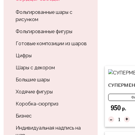
Влюблённых
zakazsharoff@yandex.ru
45
Три
Выпускной
Фольгированные шары с
см
Кота
рисунком
г.
1
Фольга
Ми-
Бор,
Сентября
Фольгированные фигуры
81
ми-
ул.
см
Хэллоуин
мишки
М.Горького,
Готовые композиции из шаров
62/2
Фольга
Девичник
Грузовичок
Цифры
91
Лёва
Свадьба
см
Шары с декором
Свинка
Мальчик
Фольгированные
Пеппа
Большие шары
или
шары
СУПЕРМЕН
Девочка
Смешарики/
с
Ходячие фигуры
Малышарики
Ф
рисунком
Коробка-сюрприз
950
Холодное
р.
Фольгированные
Сердце
Бизнес
фигуры
-
+
Мой
Индивидуальная надпись на
Готовые
Маленький