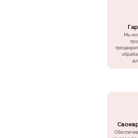
Куклы
ЛОЛ
Для
Гар
Него
Мы ис
про
Для
предварит
Неё
обраба
Мишка
дл
Тедди
Транспорт
/
Техника
Животные
Морская
Своев
Тема
Обеспечив
Звёздные