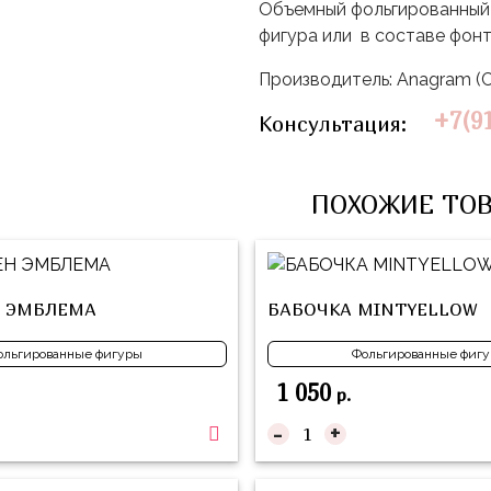
Объемный фольгированный 
фигура или в составе фон
Производитель: Anagram 
+7(9
Консультация:
ПОХОЖИЕ ТО
 ЭМБЛЕМА
БАБОЧКА MINTYELLOW
ольгированные фигуры
Фольгированные фиг
1 050
р.
-
+