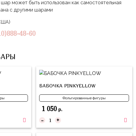
шар может быть использован как самостоятельная
тана с другими шарами
(США)
10)888-48-60
ВАРЫ
БАБОЧКА PINKYELLOW
уры
Фольгированные фигуры
1 050
р.
-
+