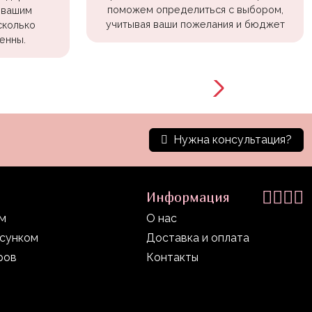
поможем определиться с выбором,
 вашим
учитывая ваши пожелания и бюджет
сколько
енны.
Нужна консультация?
Информация
ом
О нас
исунком
Доставка и оплата
ров
Контакты