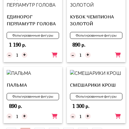
Куклы
ЛОЛ
ЕДИНОРОГ
КУБОК ЧЕМПИОНА
Для
ПЕРЛАМУТР ГОЛОВА
ЗОЛОТОЙ
Него
Фольгированные фигуры
Фольгированные фигуры
Для
1 190
890
р.
р.
Неё
-
+
-
+
Мишка
Тедди
Транспорт
/
ПАЛЬМА
СМЕШАРИКИ КРОШ
Техника
Фольгированные фигуры
Фольгированные фигуры
Животные
890
1 300
р.
р.
Морская
-
+
-
+
Тема
Звёздные