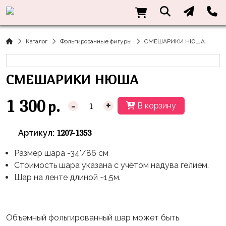
Нужна
Информация
Акции
Праздники
Тематики
консультация?
Хиты
Новый
Щенячий
О нас
Каталог
Фольгированные фигуры
СМЕШАРИКИ НЮША
Год
Патруль
Каталог
Доставка
8
Оранжевая
Латексные
СМЕШАРИКИ НЮША
и оплата
марта
Корова
шары
Контакты
23
Маша
без
1 300
р.
-
+
В корзину
Скидки
февраля,
и
рисунка
Дембель
Медведь
Латексные
1207-1353
Артикул:
Контакты
Я
Синий
шары
Родился
Трактор
Размер шара -34"/86 см
с
Стоимость шара указана с учётом надува гелием.
рисунком
День
Миньоны
+7(910)888-
Шар на ленте длиной ~1,5м.
Рождения
48-
Фольгированные
Пикачу
60
сердца/
LOVE
Леди
звёзды
День
Объемный фольгированный шар может быть
Баг
Фольга