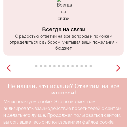
Всегда на связи
С радостью ответим на все вопросы и поможем
определиться с выбором, учитывая ваши пожелания и
бюджет
Не нашли, что искали? Ответим на все
вопросы!
Мы используем cookie. Это позволяет нам
+7(910)888-48-60
анлизировать взаимодействие посетителей с сайтом
звонок по России бесплатный
и делать его лучше. Продолжая пользоваться сайтом,
Нужна консультация?
вы соглашаетесь с использованием файлов cookie.