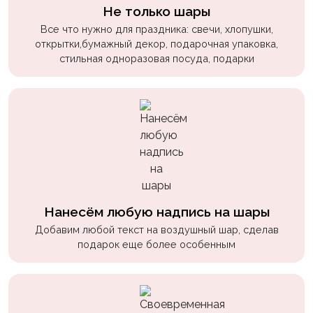
пчелки
Не только шары
Все что нужно для праздника: свечи, хлопушки,
Мальчикам
открытки,бумажный декор, подарочная упаковка,
стильная одноразовая посуда, подарки
Котики,
собачки
Недетские
(18+)
Аниме
Природа
Сладости
Нанесём любую надпись на шары
Музыка
Добавим любой текст на воздушный шар, сделав
подарок еще более особенным
Ферма