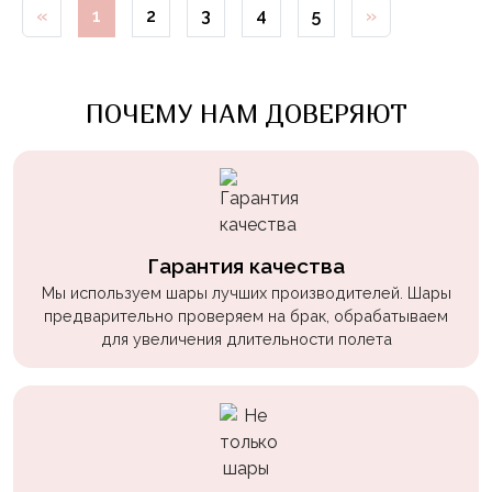
«
1
2
3
4
5
»
Войны
Уэнсдэй
Трансформеры
ПОЧЕМУ НАМ ДОВЕРЯЮТ
Фрукты
Овощи
Шары
для
Геймеров
Гарантия качества
Мы используем шары лучших производителей. Шары
Супергерои
предварительно проверяем на брак, обрабатываем
для увеличения длительности полета
Пиратская
Вечеринка
Девочкам
Бабочки,
жучки,