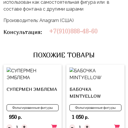
Влюблённых
zakazsharoff@yandex.ru
использован как самостоятельная фигура или в
45
Три
составе фонтана с другими шарами
Выпускной
см
Кота
г.
Производитель: Anagram (США)
1
Фольга
Ми-
Бор,
Сентября
+7(910)888-48-60
81
Консультация:
ми-
ул.
см
Хэллоуин
мишки
М.Горького,
62/2
Фольга
Девичник
Грузовичок
ПОХОЖИЕ ТОВАРЫ
91
Лёва
Свадьба
см
Свинка
Мальчик
Фольгированные
Пеппа
или
шары
Девочка
Смешарики/
с
СУПЕРМЕН ЭМБЛЕМА
БАБОЧКА
Малышарики
рисунком
MINTYELLOW
Холодное
Фольгированные
Фольгированные фигуры
Фольгированные фигуры
Сердце
фигуры
950
1 050
р.
р.
Мой
Готовые
-
+
-
+
Маленький