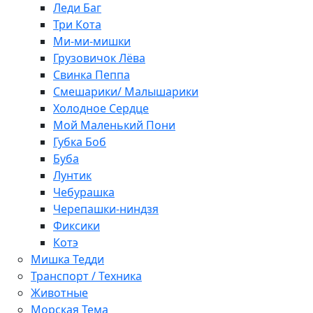
Леди Баг
Три Кота
Ми-ми-мишки
Грузовичок Лёва
Свинка Пеппа
Смешарики/ Малышарики
Холодное Сердце
Мой Маленький Пони
Губка Боб
Буба
Лунтик
Чебурашка
Черепашки-ниндзя
Фиксики
Котэ
Мишка Тедди
Транспорт / Техника
Животные
Морская Тема