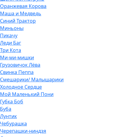
Оранжевая Корова
Маша и Медведь
Синий Трактор
Миньоны
Пикачу
Леди Баг
Три Кота
Ми-ми-мишки
Грузовичок Лёва
Свинка Пеппа
Смешарики/ Малышарики
Холодное Сердце
Мой Маленький Пони
Губка Боб
Буба
Лунтик
Чебурашка
Черепашки-ниндзя