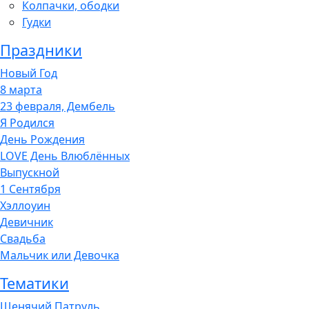
Колпачки, ободки
Гудки
Праздники
Новый Год
8 марта
23 февраля, Дембель
Я Родился
День Рождения
LOVE День Влюблённых
Выпускной
1 Сентября
Хэллоуин
Девичник
Свадьба
Мальчик или Девочка
Тематики
Щенячий Патруль