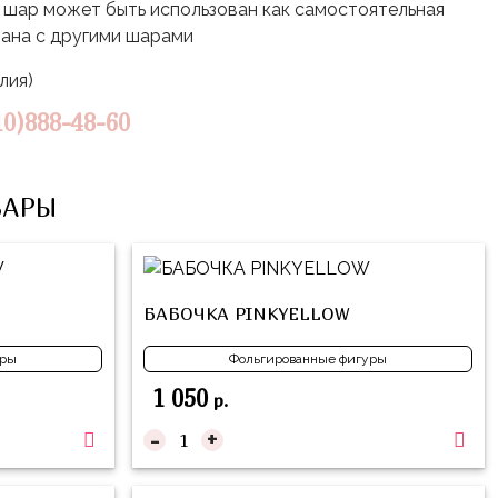
шар может быть использован как самостоятельная
тана с другими шарами
алия)
10)888-48-60
ВАРЫ
БАБОЧКА PINKYELLOW
уры
Фольгированные фигуры
1 050
р.
-
+