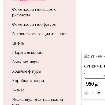
Влюблённых
zakazsharoff@yandex.ru
45
Три
Выпускной
Фольгированные шары с
см
Кота
рисунком
г.
1
Фольга
Ми-
Бор,
Сентября
Фольгированные фигуры
81
ми-
ул.
см
Хэллоуин
мишки
М.Горького,
Готовые композиции из шаров
62/2
Фольга
Девичник
Грузовичок
Цифры
91
Лёва
Свадьба
см
Шары с декором
Свинка
Мальчик
Фольгированные
Пеппа
Большие шары
или
шары
СУПЕРМЕН
Девочка
Смешарики/
с
Ходячие фигуры
Малышарики
Ф
рисунком
Коробка-сюрприз
950
Холодное
р.
Фольгированные
Сердце
Бизнес
фигуры
-
+
Мой
Индивидуальная надпись на
Готовые
Маленький