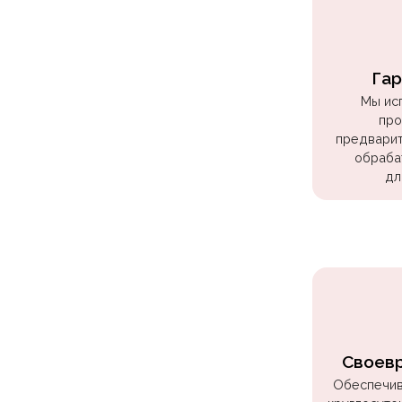
Куклы
ЛОЛ
Для
Гар
Него
Мы ис
про
Для
предварит
Неё
обраба
Мишка
дл
Тедди
Транспорт
/
Техника
Животные
Морская
Своев
Тема
Обеспечив
Звёздные