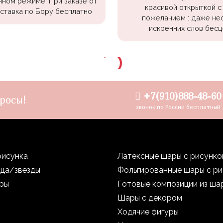
чном режиме. При заказе от
красивой открыткой с
оставка по Бору бесплатно
пожеланием : даже не
искренних слов бесц
+7(910)888-48-60
росы!
звонок по России бесплатный
рисунка
Латексные шары с рисунк
дца/звёзды
Фольгированные шары с р
уры
Готовые композиции из ша
Шары с декором
Ходячие фигуры