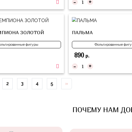
-
+
МПИОНА ЗОЛОТОЙ
ПАЛЬМА
ольгированные фигуры
Фольгированные фиг
890
р.
-
+
2
3
4
5
»
ПОЧЕМУ НАМ ДО