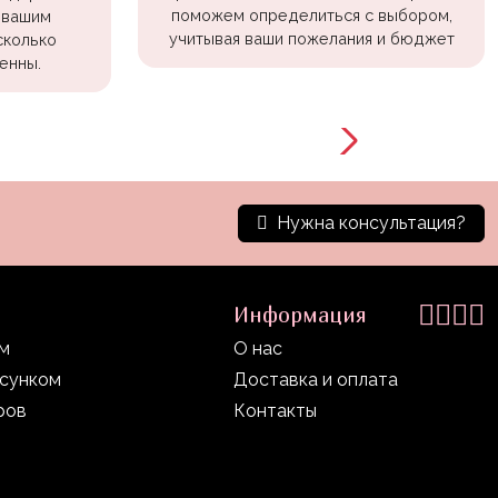
поможем определиться с выбором,
 вашим
учитывая ваши пожелания и бюджет
сколько
енны.
Нужна консультация?
Информация
ом
О нас
исунком
Доставка и оплата
ров
Контакты