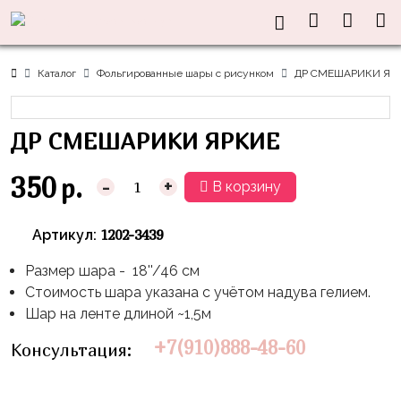
Нужна
Информация
Акции
Праздники
Тематики
консультация?
Хиты
Новый
Щенячий
О нас
Каталог
Фольгированные шары с рисунком
ДР СМЕШАРИКИ ЯР
Год
Патруль
Каталог
Доставка
8
Оранжевая
Латексные
ДР СМЕШАРИКИ ЯРКИЕ
и оплата
марта
Корова
шары
Контакты
23
Маша
без
350
р.
-
+
В корзину
Скидки
февраля,
и
рисунка
Дембель
Медведь
Латексные
1202-3439
Артикул:
Контакты
Я
Синий
шары
Родился
Трактор
Размер шара - 18''/46 см
с
Стоимость шара указана с учётом надува гелием.
рисунком
День
Миньоны
+7(910)888-
Шар на ленте длиной ~1,5м
Рождения
48-
Фольгированные
Пикачу
+7(910)888-48-60
Консультация:
60
сердца/
LOVE
Леди
звёзды
День
Баг
Фольга