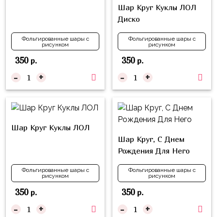
композиции
Шар Круг Куклы ЛОЛ
Пони
из
Диско
шаров
Губка
Боб
Фольгированные шары с
Фольгированные шары с
Цифры
рисунком
рисунком
Буба
350
350
р.
р.
Шары
с
-
+
-
+
Лунтик
декором
Чебурашка
Большие
Черепашки-
шары
ниндзя
Шар Круг Куклы ЛОЛ
Ходячие
Шар Круг, С Днем
Фиксики
фигуры
Рождения Для Него
Котэ
Коробка-
Фольгированные шары с
Фольгированные шары с
сюрприз
рисунком
рисунком
Динозавры
Бизнес
350
350
р.
р.
Принцессы
-
+
-
+
Индивидуальная
Микки