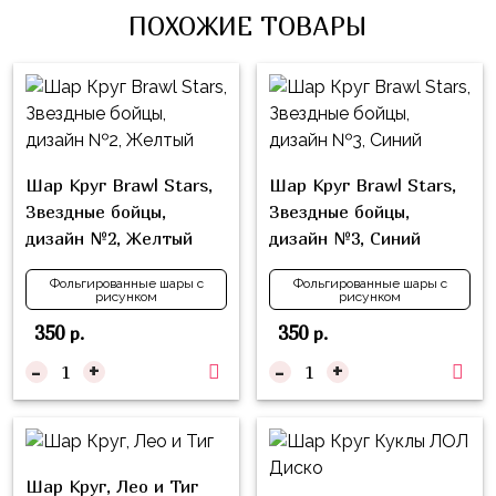
Влюблённых
zakazsharoff@yandex.ru
ПОХОЖИЕ ТОВАРЫ
45
Три
Выпускной
см
Кота
г.
1
Фольга
Ми-
Бор,
Сентября
81
ми-
ул.
см
Хэллоуин
мишки
М.Горького,
Шар Круг Brawl Stars,
Шар Круг Brawl Stars,
62/2
Фольга
Девичник
Грузовичок
Звездные бойцы,
Звездные бойцы,
91
Лёва
Свадьба
дизайн №2, Желтый
дизайн №3, Синий
см
Свинка
Мальчик
Фольгированные
Фольгированные шары с
Фольгированные шары с
Пеппа
рисунком
рисунком
или
шары
Девочка
Смешарики/
350
350
р.
р.
с
Малышарики
рисунком
-
+
-
+
Холодное
Фольгированные
Сердце
фигуры
Мой
Готовые
Шар Круг, Лео и Тиг
Маленький