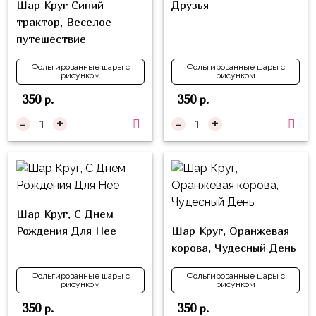
Шар Круг Синий
Друзья
Куклы
трактор, Веселое
ЛОЛ
путешествие
Для
Него
Фольгированные шары с
Фольгированные шары с
рисунком
рисунком
Для
350
350
р.
р.
Неё
-
+
-
+
Мишка
Тедди
Транспорт
/
Шар Круг, С Днем
Техника
Рождения Для Нее
Шар Круг, Оранжевая
Животные
корова, Чудесный День
Морская
Фольгированные шары с
Фольгированные шары с
Тема
рисунком
рисунком
350
350
р.
р.
Звёздные