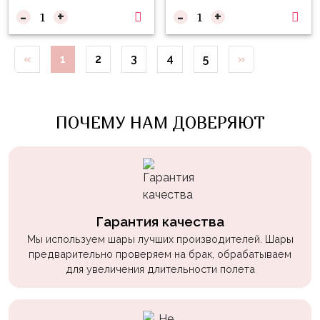
Войны
-
+
-
+
Уэнсдэй
«
1
2
3
4
5
»
Трансформеры
Фрукты
Овощи
ПОЧЕМУ НАМ ДОВЕРЯЮТ
Шары
для
Геймеров
Супергерои
Гарантия качества
Пиратская
Мы используем шары лучших производителей. Шары
Вечеринка
предварительно проверяем на брак, обрабатываем
Девочкам
для увеличения длительности полета
Бабочки,
жучки,