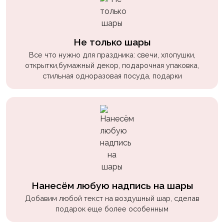
пчелки
Мальчикам
Не только шары
Котики,
собачки
Все что нужно для праздника: свечи, хлопушки,
открытки,бумажный декор, подарочная упаковка,
Недетские
стильная одноразовая посуда, подарки
(18+)
Аниме
Природа
Сладости
Музыка
Ферма
Нанесём любую надпись на шары
Добавим любой текст на воздушный шар, сделав
подарок еще более особенным