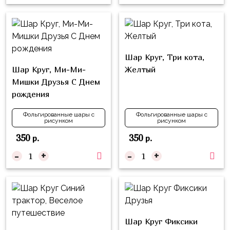
надпись
и
на
Минни
шар
Спорт
Буквы
Шар Круг, Три кота,
Для
Товары
Шар Круг, Ми-Ми-
Желтый
Мамы,
для
Мишки Друзья С Днем
Бабушки
праздника
рождения
Для
Сервировка
Папы,
Фольгированные шары с
Фольгированные шары с
рисунком
рисунком
Свечи
Дедушки
350
350
р.
р.
Бумажный
Тропики
-
+
-
+
декор
Гарри
Колпачки,
Поттер
ободки
Космос
Гудки
Единороги
Шар Круг Фиксики