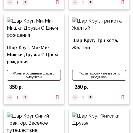
-
+
-
+
надпись
и
на
Минни
шар
Спорт
Буквы
Для
Товары
Шар Круг, Три кота,
Мамы,
для
Шар Круг, Ми-Ми-
Желтый
Бабушки
праздника
Мишки Друзья С Днем
Для
рождения
Сервировка
Папы,
Свечи
Дедушки
Фольгированные шары с
Фольгированные шары с
рисунком
рисунком
Бумажный
Тропики
350
350
р.
р.
декор
-
+
-
+
Гарри
Колпачки,
Поттер
ободки
Космос
Гудки
Единороги