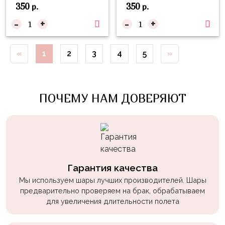
350
350
р.
р.
Войны
-
+
-
+
Уэнсдэй
Трансформеры
«
1
2
3
4
5
»
Фрукты
Овощи
Шары
ПОЧЕМУ НАМ ДОВЕРЯЮТ
для
Геймеров
Супергерои
Пиратская
Гарантия качества
Вечеринка
Мы используем шары лучших производителей. Шары
Девочкам
предварительно проверяем на брак, обрабатываем
для увеличения длительности полета
Бабочки,
жучки,