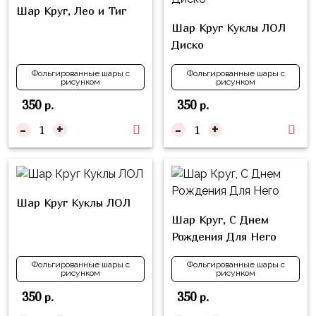
композиции
Шар Круг, Лео и Тиг
Пони
из
Шар Круг Куклы ЛОЛ
шаров
Губка
Диско
Боб
Цифры
Фольгированные шары с
Фольгированные шары с
рисунком
рисунком
Буба
Шары
350
350
р.
р.
с
Лунтик
декором
-
+
-
+
Чебурашка
Большие
Черепашки-
шары
ниндзя
Ходячие
Шар Круг Куклы ЛОЛ
Фиксики
фигуры
Шар Круг, С Днем
Котэ
Коробка-
Рождения Для Него
сюрприз
Динозавры
Фольгированные шары с
Фольгированные шары с
рисунком
рисунком
Бизнес
Принцессы
350
350
р.
р.
Индивидуальная
Микки