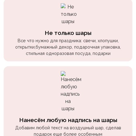
пчелки
Мальчикам
Котики,
Не только шары
собачки
Все что нужно для праздника: свечи, хлопушки,
Недетские
открытки,бумажный декор, подарочная упаковка,
(18+)
стильная одноразовая посуда, подарки
Аниме
Природа
Сладости
Музыка
Ферма
Нанесём любую надпись на шары
Добавим любой текст на воздушный шар, сделав
подарок еще более особенным