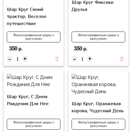
Шар Круг Фиксики
Куклы
Шар Круг Синий
Друзья
ЛОЛ
трактор, Веселое
Для
путешествие
Него
Фольгированные шары с
Фольгированные шары с
рисунком
рисунком
Для
Неё
350
350
р.
р.
-
+
-
+
Мишка
Тедди
Транспорт
/
Техника
Шар Круг, С Днем
Животные
Рождения Для Нее
Шар Круг, Оранжевая
корова, Чудесный День
Морская
Тема
Фольгированные шары с
Фольгированные шары с
рисунком
рисунком
Звёздные