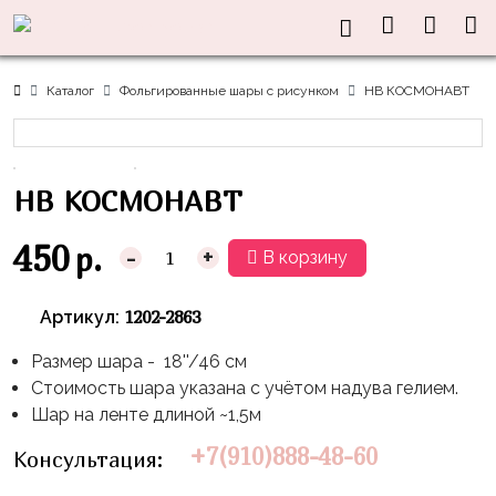
Нужна
Информация
Акции
Праздники
Тематики
консультация?
Хиты
Новый
Щенячий
О нас
Каталог
Фольгированные шары с рисунком
HB КОСМОНАВТ
Год
Патруль
Каталог
Доставка
8
Оранжевая
Латексные
и оплата
марта
Корова
шары
HB КОСМОНАВТ
Контакты
23
Маша
без
Скидки
февраля,
и
рисунка
450
р.
-
+
В корзину
Дембель
Медведь
Латексные
Контакты
Я
Синий
шары
1202-2863
Артикул:
Родился
Трактор
с
Размер шара - 18''/46 см
рисунком
День
Миньоны
+7(910)888-
Стоимость шара указана с учётом надува гелием.
Рождения
48-
Фольгированные
Шар на ленте длиной ~1,5м
Пикачу
60
сердца/
LOVE
+7(910)888-48-60
Консультация:
Леди
звёзды
День
Баг
Фольга