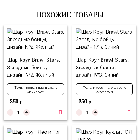
Влюблённых
zakazsharoff@yandex.ru
45
Три
Выпускной
ПОХОЖИЕ ТОВАРЫ
см
Кота
г.
1
Фольга
Ми-
Бор,
Сентября
81
ми-
ул.
см
Хэллоуин
мишки
М.Горького,
62/2
Фольга
Девичник
Грузовичок
Шар Круг Brawl Stars,
Шар Круг Brawl Stars,
91
Лёва
Свадьба
Звездные бойцы,
Звездные бойцы,
см
Свинка
дизайн №2, Желтый
дизайн №3, Синий
Мальчик
Фольгированные
Пеппа
или
шары
Фольгированные шары с
Фольгированные шары с
рисунком
рисунком
Девочка
Смешарики/
с
Малышарики
350
350
р.
р.
рисунком
-
+
-
+
Холодное
Фольгированные
Сердце
фигуры
Мой
Готовые
Маленький