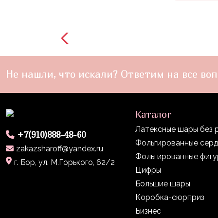
Войны
Уэнсдэй
Трансформеры
Фрукты
Не нашли, что искали? Ответим на все воп
Овощи
Шары
для
Каталог
Геймеров
Латексные шары без 
+7(910)888-48-60
Супергерои
Фольгированные сер
zakazsharoff@yandex.ru
Пиратская
Фольгированные фиг
г. Бор, ул. М.Горького, 62/2
Вечеринка
Цифры
Девочкам
Большие шары
Коробка-сюрприз
Бабочки,
Бизнес
жучки,