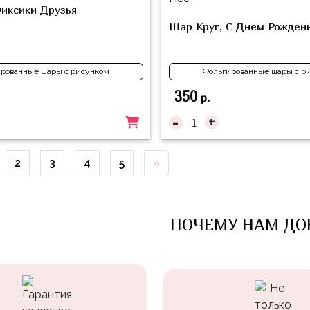
иксики Друзья
Шар Круг, С Днем Рожден
рованные шары с рисунком
Фольгированные шары с р
350
р.
-
+
2
3
4
5
»
ПОЧЕМУ НАМ ДО