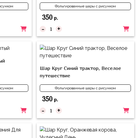
исунком
Фольгированные шары с рисунком
350
р.
-
+
ый
Шар Круг Синий трактор, Веселое
путешествие
исунком
Фольгированные шары с рисунком
350
р.
-
+