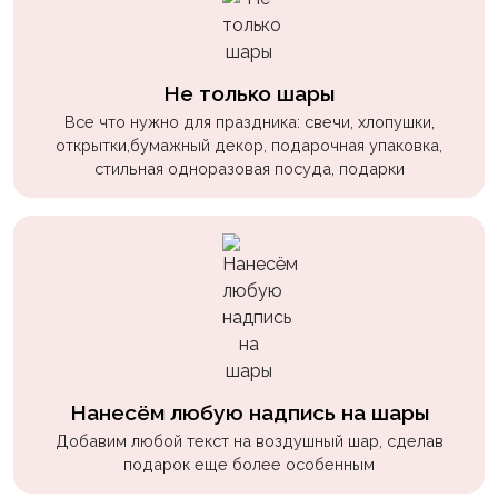
пчелки
Мальчикам
Не только шары
Котики,
собачки
Все что нужно для праздника: свечи, хлопушки,
открытки,бумажный декор, подарочная упаковка,
Недетские
стильная одноразовая посуда, подарки
(18+)
Аниме
Природа
Сладости
Музыка
Ферма
Нанесём любую надпись на шары
Добавим любой текст на воздушный шар, сделав
подарок еще более особенным