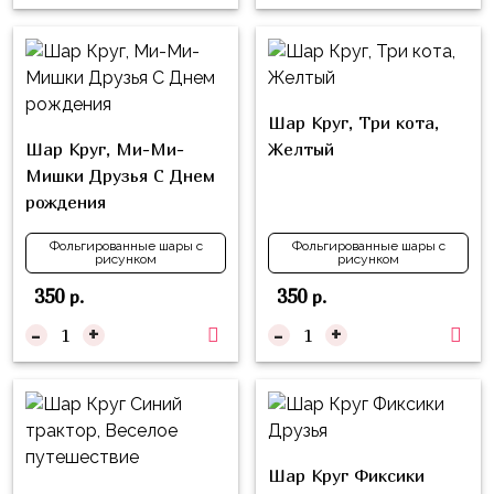
надпись
и
на
Минни
шар
Спорт
Буквы
Шар Круг, Три кота,
Для
Товары
Шар Круг, Ми-Ми-
Желтый
Мамы,
для
Мишки Друзья С Днем
Бабушки
праздника
рождения
Для
Сервировка
Папы,
Фольгированные шары с
Фольгированные шары с
рисунком
рисунком
Свечи
Дедушки
350
350
р.
р.
Бумажный
Тропики
-
+
-
+
декор
Гарри
Колпачки,
Поттер
ободки
Космос
Гудки
Единороги
Шар Круг Фиксики