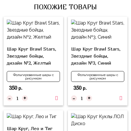
Влюблённых
zakazsharoff@yandex.ru
ПОХОЖИЕ ТОВАРЫ
45
Три
Выпускной
см
Кота
г.
1
Фольга
Ми-
Бор,
Сентября
81
ми-
ул.
см
Хэллоуин
мишки
М.Горького,
Шар Круг Brawl Stars,
Шар Круг Brawl Stars,
62/2
Фольга
Девичник
Грузовичок
Звездные бойцы,
Звездные бойцы,
91
Лёва
Свадьба
дизайн №2, Желтый
дизайн №3, Синий
см
Свинка
Мальчик
Фольгированные
Фольгированные шары с
Фольгированные шары с
Пеппа
рисунком
рисунком
или
шары
Девочка
Смешарики/
350
350
р.
р.
с
Малышарики
рисунком
-
+
-
+
Холодное
Фольгированные
Сердце
фигуры
Мой
Готовые
Шар Круг, Лео и Тиг
Маленький