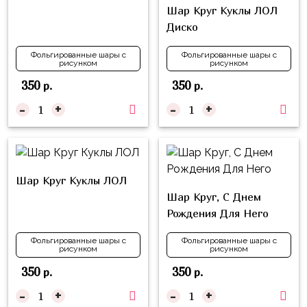
композиции
Шар Круг Куклы ЛОЛ
Пони
из
Диско
шаров
Губка
Боб
Фольгированные шары с
Фольгированные шары с
Цифры
рисунком
рисунком
Буба
350
350
р.
р.
Шары
с
-
+
-
+
Лунтик
декором
Чебурашка
Большие
Черепашки-
шары
ниндзя
Шар Круг Куклы ЛОЛ
Ходячие
Шар Круг, С Днем
Фиксики
фигуры
Рождения Для Него
Котэ
Коробка-
Фольгированные шары с
Фольгированные шары с
сюрприз
рисунком
рисунком
Динозавры
Бизнес
350
350
р.
р.
Принцессы
-
+
-
+
Индивидуальная
Микки