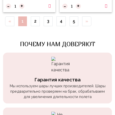
Войны
-
+
-
+
Уэнсдэй
«
1
2
3
4
5
»
Трансформеры
Фрукты
Овощи
ПОЧЕМУ НАМ ДОВЕРЯЮТ
Шары
для
Геймеров
Супергерои
Гарантия качества
Пиратская
Мы используем шары лучших производителей. Шары
Вечеринка
предварительно проверяем на брак, обрабатываем
Девочкам
для увеличения длительности полета
Бабочки,
жучки,