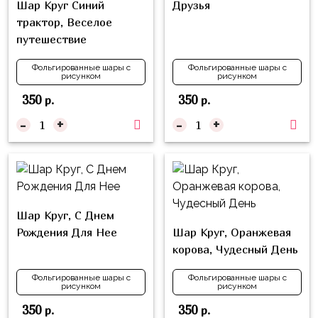
Шар Круг Синий
Друзья
Куклы
трактор, Веселое
ЛОЛ
путешествие
Для
Него
Фольгированные шары с
Фольгированные шары с
рисунком
рисунком
Для
350
350
р.
р.
Неё
-
+
-
+
Мишка
Тедди
Транспорт
/
Шар Круг, С Днем
Техника
Рождения Для Нее
Шар Круг, Оранжевая
Животные
корова, Чудесный День
Морская
Фольгированные шары с
Фольгированные шары с
Тема
рисунком
рисунком
350
350
р.
р.
Звёздные