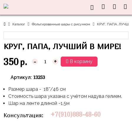
Нужна
Информация
Акции
Праздники
Тематики
консультация?
Хиты
Новый
Щенячий
О нас
Каталог
Фольгированные шары с рисунком
КРУГ, ПАПА, ЛУЧШИ
Год
Патруль
Каталог
Доставка
8
Оранжевая
Латексные
КРУГ, ПАПА, ЛУЧШИЙ В МИРЕ!
и оплата
марта
Корова
шары
Контакты
23
Маша
без
350
р.
-
+
В корзину
Скидки
февраля,
и
рисунка
Дембель
Медведь
Латексные
13253
Артикул:
Контакты
Я
Синий
шары
Родился
Трактор
Размер шара - 18''/46 см
с
Стоимость шара указана с учётом надува гелием.
рисунком
День
Миньоны
+7(910)888-
Шар на ленте длиной ~1,5м
Рождения
48-
Фольгированные
Пикачу
+7(910)888-48-60
Консультация:
60
сердца/
LOVE
Леди
звёзды
День
Баг
Фольга