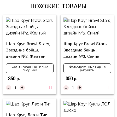
Влюблённых
zakazsharoff@yandex.ru
ПОХОЖИЕ ТОВАРЫ
45
Три
Выпускной
см
Кота
г.
1
Фольга
Ми-
Бор,
Сентября
81
ми-
ул.
см
Хэллоуин
мишки
М.Горького,
Шар Круг Brawl Stars,
Шар Круг Brawl Stars,
62/2
Фольга
Девичник
Грузовичок
Звездные бойцы,
Звездные бойцы,
91
Лёва
Свадьба
дизайн №2, Желтый
дизайн №3, Синий
см
Свинка
Мальчик
Фольгированные
Фольгированные шары с
Фольгированные шары с
Пеппа
рисунком
рисунком
или
шары
Девочка
Смешарики/
350
350
р.
р.
с
Малышарики
рисунком
-
+
-
+
Холодное
Фольгированные
Сердце
фигуры
Мой
Готовые
Шар Круг, Лео и Тиг
Маленький