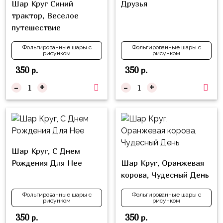
Шар Круг Синий
Друзья
Куклы
трактор, Веселое
ЛОЛ
путешествие
Для
Него
Фольгированные шары с
Фольгированные шары с
рисунком
рисунком
Для
350
350
р.
р.
Неё
-
+
-
+
Мишка
Тедди
Транспорт
/
Шар Круг, С Днем
Техника
Рождения Для Нее
Шар Круг, Оранжевая
Животные
корова, Чудесный День
Морская
Фольгированные шары с
Фольгированные шары с
Тема
рисунком
рисунком
350
350
р.
р.
Звёздные