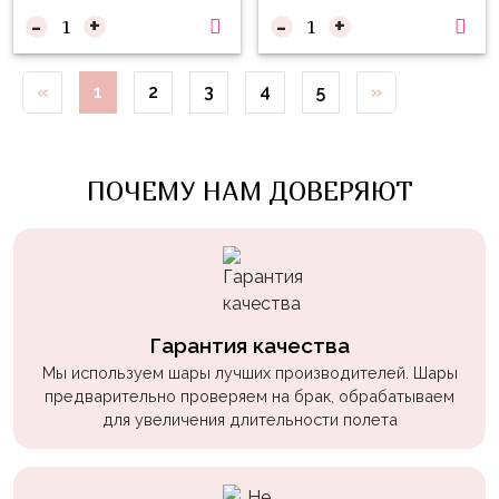
Войны
-
+
-
+
Уэнсдэй
«
1
2
3
4
5
»
Трансформеры
Фрукты
Овощи
ПОЧЕМУ НАМ ДОВЕРЯЮТ
Шары
для
Геймеров
Супергерои
Гарантия качества
Пиратская
Мы используем шары лучших производителей. Шары
Вечеринка
предварительно проверяем на брак, обрабатываем
Девочкам
для увеличения длительности полета
Бабочки,
жучки,