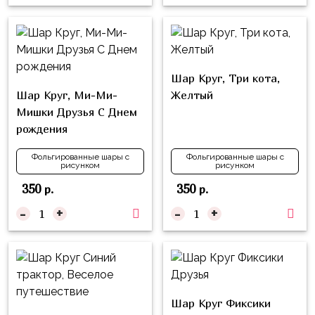
надпись
и
на
Минни
шар
Спорт
Буквы
Шар Круг, Три кота,
Для
Товары
Шар Круг, Ми-Ми-
Желтый
Мамы,
для
Мишки Друзья С Днем
Бабушки
праздника
рождения
Для
Сервировка
Папы,
Фольгированные шары с
Фольгированные шары с
рисунком
рисунком
Свечи
Дедушки
350
350
р.
р.
Бумажный
Тропики
-
+
-
+
декор
Гарри
Колпачки,
Поттер
ободки
Космос
Гудки
Единороги
Шар Круг Фиксики