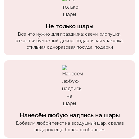
пчелки
Мальчикам
Не только шары
Котики,
собачки
Все что нужно для праздника: свечи, хлопушки,
открытки,бумажный декор, подарочная упаковка,
Недетские
стильная одноразовая посуда, подарки
(18+)
Аниме
Природа
Сладости
Музыка
Ферма
Нанесём любую надпись на шары
Добавим любой текст на воздушный шар, сделав
подарок еще более особенным