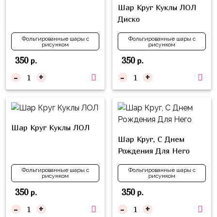
композиции
Шар Круг Куклы ЛОЛ
Пони
из
Диско
шаров
Губка
Боб
Фольгированные шары с
Фольгированные шары с
Цифры
рисунком
рисунком
Буба
350
350
р.
р.
Шары
с
-
+
-
+
Лунтик
декором
Чебурашка
Большие
Черепашки-
шары
ниндзя
Шар Круг Куклы ЛОЛ
Ходячие
Шар Круг, С Днем
Фиксики
фигуры
Рождения Для Него
Котэ
Коробка-
Фольгированные шары с
Фольгированные шары с
сюрприз
рисунком
рисунком
Динозавры
Бизнес
350
350
р.
р.
Принцессы
-
+
-
+
Индивидуальная
Микки