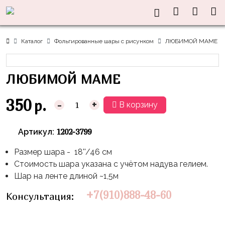
Нужна
Информация
Акции
Праздники
Тематики
консультация?
Хиты
Новый
Щенячий
О нас
Каталог
Фольгированные шары с рисунком
ЛЮБИМОЙ МАМЕ
Год
Патруль
Каталог
Доставка
8
Оранжевая
Латексные
ЛЮБИМОЙ МАМЕ
и оплата
марта
Корова
шары
Контакты
23
Маша
без
350
р.
-
+
В корзину
Скидки
февраля,
и
рисунка
Дембель
Медведь
Латексные
1202-3799
Артикул:
Контакты
Я
Синий
шары
Родился
Трактор
Размер шара - 18''/46 см
с
Стоимость шара указана с учётом надува гелием.
рисунком
День
Миньоны
+7(910)888-
Шар на ленте длиной ~1,5м
Рождения
48-
Фольгированные
Пикачу
+7(910)888-48-60
Консультация:
60
сердца/
LOVE
Леди
звёзды
День
Баг
Фольга