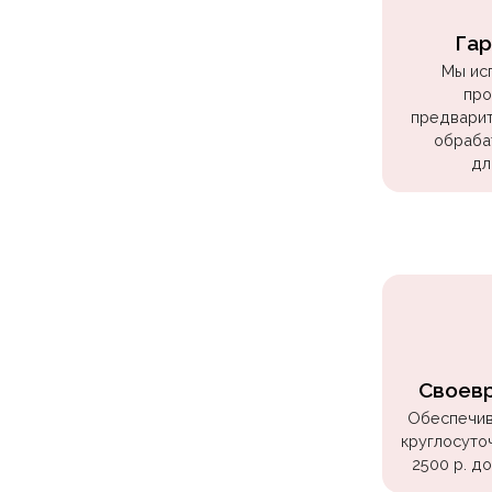
Куклы
ЛОЛ
Гар
Мы ис
Для
про
Него
предварит
обраба
Для
дл
Неё
Мишка
Тедди
Транспорт
/
Техника
Животные
Своев
Морская
Обеспечив
круглосуто
Тема
2500 р. д
Звёздные