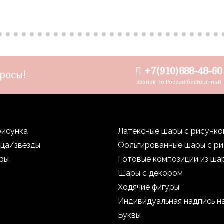
+7(910)888-48-60
росы!
звонок по России бесплатный
рисунка
Латексные шары с рисунк
дца/звёзды
Фольгированные шары с р
уры
Готовые композиции из ша
Шары с декором
Ходячие фигуры
Индивидуальная надпись н
Буквы