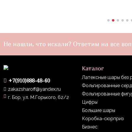
пчелки
Мальчикам
Котики,
собачки
Не нашли, что искали? Ответим на все воп
Недетские
(18+)
Аниме
Каталог
Природа
Латексные шары без 
+7(910)888-48-60
Сладости
Фольгированные сер
zakazsharoff@yandex.ru
Фольгированные фиг
Музыка
г. Бор, ул. М.Горького, 62/2
Цифры
Ферма
Большие шары
Коробка-сюрприз
Бизнес