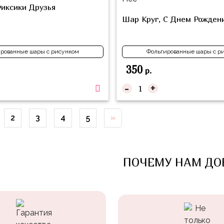
иксики Друзья
Шар Круг, С Днем Рожден
рованные шары с рисунком
Фольгированные шары с р
350
р.
-
+
2
3
4
5
»
ПОЧЕМУ НАМ ДО