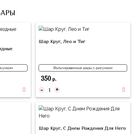
ВАРЫ
Шар Круг, Лео и Тиг
ездные
исунком
Фольгированные шары с рисунком
350
р.
-
+
Шар Круг, С Днем Рождения Для Него