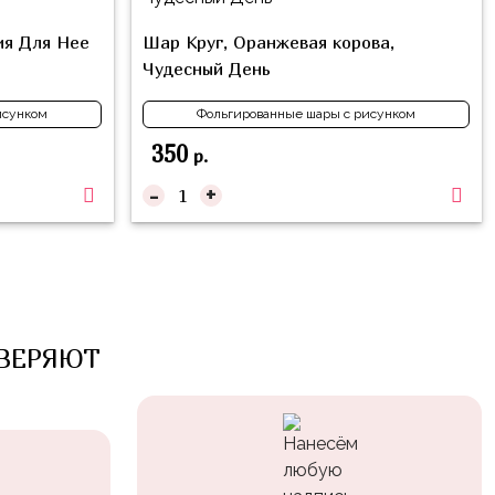
ия Для Нее
Шар Круг, Оранжевая корова,
Чудесный День
исунком
Фольгированные шары с рисунком
350
р.
-
+
ВЕРЯЮТ