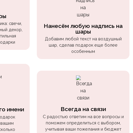
ры
ка: свечи,
Нанесём любую надпись на
ный декор,
шары
стильная
Добавим любой текст на воздушный
подарки
шар, сделав подарок еще более
особенным
Всегда на связи
го имени
С радостью ответим на все вопросы и
подарок
поможем определиться с выбором,
 вашим
учитывая ваши пожелания и бюджет
сколько