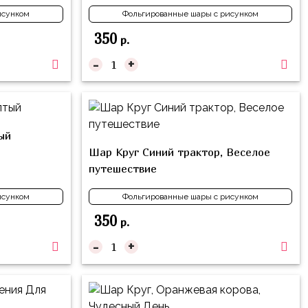
исунком
Фольгированные шары с рисунком
350
р.
-
+
ый
Шар Круг Синий трактор, Веселое
путешествие
исунком
Фольгированные шары с рисунком
350
р.
-
+