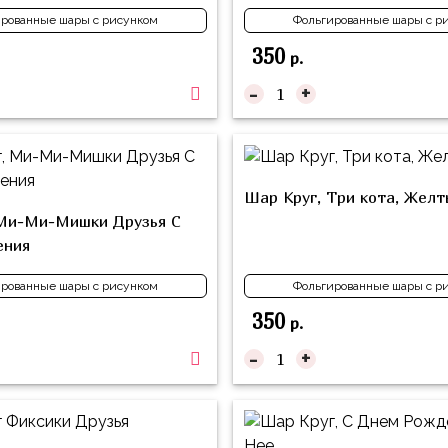
рованные шары с рисунком
Фольгированные шары с р
350
р.
-
+
Шар Круг, Три кота, Желт
 Ми-Ми-Мишки Друзья С
ения
рованные шары с рисунком
Фольгированные шары с р
350
р.
-
+