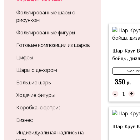
Влюблённых
zakazsharoff@yandex.ru
45
Три
Выпускной
Фольгированные шары с
см
Кота
рисунком
г.
1
Фольга
Ми-
Бор,
Сентября
Фольгированные фигуры
81
ми-
ул.
см
Хэллоуин
мишки
М.Горького,
Готовые композиции из шаров
Шар Круг B
62/2
Фольга
Девичник
Грузовичок
Цифры
бойцы, диз
91
Лёва
Свадьба
см
Шары с декором
Фольги
Свинка
Мальчик
Фольгированные
350
Пеппа
р.
Большие шары
или
шары
-
+
Девочка
Смешарики/
с
Ходячие фигуры
Малышарики
рисунком
Коробка-сюрприз
Холодное
Фольгированные
Сердце
Бизнес
фигуры
Шар Круг К
Мой
Индивидуальная надпись на
Готовые
Маленький