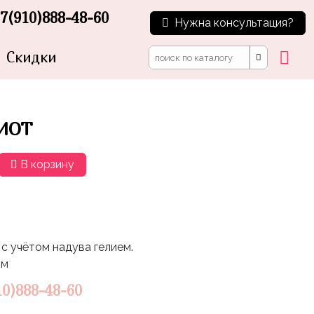
7(910)888-48-60
Нужна консультация?
Скидки
ИОТ
В корзину
с учётом надува гелием.
5м
10)888-48-60