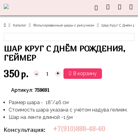
Нужна
Информация
Акции
Праздники
Тематики
консультация?
Хиты
Новый
Щенячий
О нас
Каталог
Фольгированные шары с рисунком
Шар Круг С Днём ро
Год
Патруль
Каталог
Доставка
8
Оранжевая
Латексные
ШАР КРУГ С ДНЁМ РОЖДЕНИЯ,
и оплата
марта
Корова
шары
Контакты
ГЕЙМЕР
23
Маша
без
Скидки
февраля,
и
рисунка
350
р.
-
+
В корзину
Дембель
Медведь
Латексные
Контакты
Я
Синий
шары
759691
Артикул:
Родился
Трактор
с
рисунком
Размер шара - 18''/46 см
День
Миньоны
+7(910)888-
Стоимость шара указана с учётом надува гелием.
Рождения
48-
Фольгированные
Пикачу
Шар на ленте длиной ~1,5м
60
сердца/
LOVE
Леди
звёзды
+7(910)888-48-60
Консультация:
День
Баг
Фольга