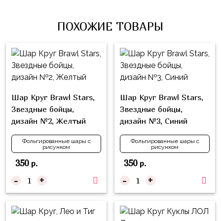
Влюблённых
zakazsharoff@yandex.ru
45
Три
Выпускной
см
ПОХОЖИЕ ТОВАРЫ
Кота
г.
1
Фольга
Ми-
Бор,
Сентября
81
ми-
ул.
см
Хэллоуин
мишки
М.Горького,
62/2
Фольга
Девичник
Грузовичок
91
Шар Круг Brawl Stars,
Шар Круг Brawl Stars,
Лёва
Свадьба
см
Звездные бойцы,
Звездные бойцы,
Свинка
дизайн №2, Желтый
дизайн №3, Синий
Мальчик
Фольгированные
Пеппа
или
шары
Фольгированные шары с
Фольгированные шары с
Девочка
Смешарики/
рисунком
рисунком
с
Малышарики
рисунком
350
350
р.
р.
Холодное
-
+
-
+
Фольгированные
Сердце
фигуры
Мой
Готовые
Маленький