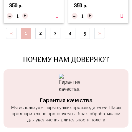
Войны
350
350
р.
р.
-
+
-
+
Уэнсдэй
Трансформеры
«
1
2
3
4
5
»
Фрукты
Овощи
Шары
ПОЧЕМУ НАМ ДОВЕРЯЮТ
для
Геймеров
Супергерои
Пиратская
Вечеринка
Гарантия качества
Мы используем шары лучших производителей. Шары
Девочкам
предварительно проверяем на брак, обрабатываем
для увеличения длительности полета
Бабочки,
жучки,