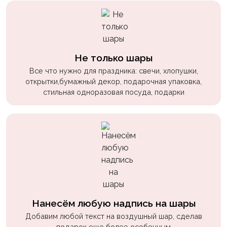
пчелки
Мальчикам
Котики,
собачки
Не только шары
Все что нужно для праздника: свечи, хлопушки,
Недетские
открытки,бумажный декор, подарочная упаковка,
(18+)
стильная одноразовая посуда, подарки
Аниме
Природа
Сладости
Музыка
Ферма
Нанесём любую надпись на шары
Добавим любой текст на воздушный шар, сделав
подарок еще более особенным