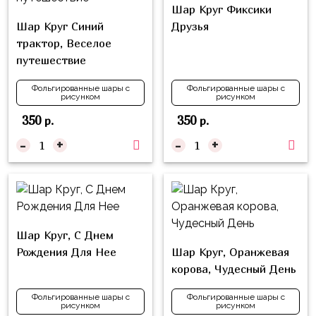
Куклы
Шар Круг Фиксики
ЛОЛ
Шар Круг Синий
Друзья
трактор, Веселое
Для
путешествие
Него
Фольгированные шары с
Фольгированные шары с
Для
рисунком
рисунком
Неё
350
350
р.
р.
Мишка
-
+
-
+
Тедди
Транспорт
/
Техника
Шар Круг, С Днем
Животные
Рождения Для Нее
Шар Круг, Оранжевая
Морская
корова, Чудесный День
Тема
Фольгированные шары с
Фольгированные шары с
рисунком
рисунком
Звёздные