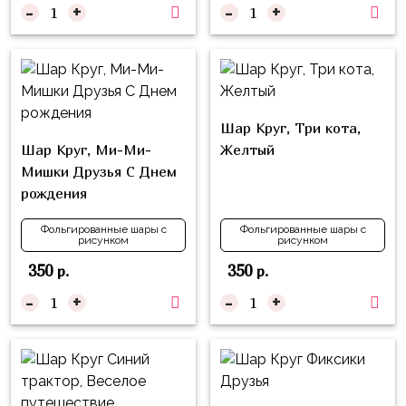
надпись
-
+
-
+
и
на
Минни
шар
Спорт
Буквы
Для
Товары
Мамы,
Шар Круг, Три кота,
для
Бабушки
Шар Круг, Ми-Ми-
Желтый
праздника
Мишки Друзья С Днем
Для
Сервировка
рождения
Папы,
Свечи
Дедушки
Фольгированные шары с
Фольгированные шары с
рисунком
рисунком
Бумажный
Тропики
350
350
р.
р.
декор
Гарри
-
+
-
+
Колпачки,
Поттер
ободки
Космос
Гудки
Единороги