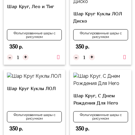
композиции
Пони
Шар Круг, Лео и Тиг
из
Шар Круг Куклы ЛОЛ
шаров
Губка
Диско
Боб
Цифры
Фольгированные шары с
Фольгированные шары с
Буба
рисунком
рисунком
Шары
с
350
350
р.
р.
Лунтик
декором
-
+
-
+
Чебурашка
Большие
Черепашки-
шары
ниндзя
Ходячие
Фиксики
Шар Круг Куклы ЛОЛ
фигуры
Шар Круг, С Днем
Котэ
Коробка-
Рождения Для Него
сюрприз
Динозавры
Фольгированные шары с
Фольгированные шары с
Бизнес
рисунком
рисунком
Принцессы
350
350
р.
р.
Индивидуальная
Микки