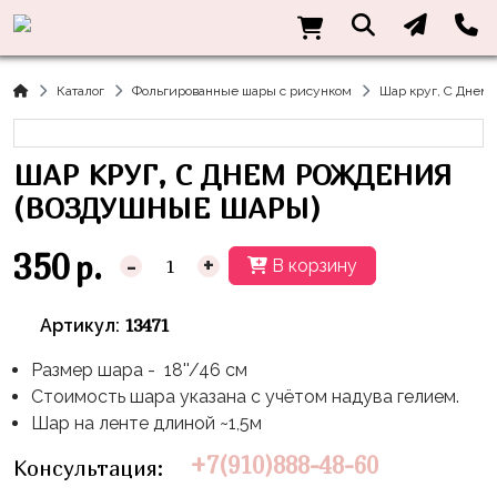
Нужна
Информация
Акции
Праздники
Тематики
консультация?
Хиты
Новый
Щенячий
О нас
Каталог
Фольгированные шары с рисунком
Шар круг, С Днем
Год
Патруль
Каталог
Доставка
8
Оранжевая
Латексные
ШАР КРУГ, С ДНЕМ РОЖДЕНИЯ
и оплата
марта
Корова
шары
Контакты
(ВОЗДУШНЫЕ ШАРЫ)
23
Маша
без
Скидки
февраля,
и
рисунка
350
р.
-
+
В корзину
Дембель
Медведь
Латексные
Контакты
Я
Синий
шары
13471
Артикул:
Родился
Трактор
с
рисунком
Размер шара - 18''/46 см
День
Миньоны
+7(910)888-
Стоимость шара указана с учётом надува гелием.
Рождения
48-
Фольгированные
Пикачу
Шар на ленте длиной ~1,5м
60
сердца/
LOVE
Леди
звёзды
+7(910)888-48-60
Консультация:
День
Баг
Фольга