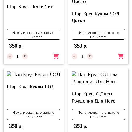
композиции
Пони
Шар Круг, Лео и Тиг
из
Шар Круг Куклы ЛОЛ
шаров
Губка
Диско
Боб
Цифры
Фольгированные шары с
Фольгированные шары с
Буба
Шары
рисунком
рисунком
с
350
350
р.
р.
Лунтик
декором
-
+
-
+
Чебурашка
Большие
Черепашки-
шары
ниндзя
Ходячие
Фиксики
Шар Круг Куклы ЛОЛ
фигуры
Шар Круг, С Днем
Котэ
Коробка-
Рождения Для Него
сюрприз
Динозавры
Фольгированные шары с
Фольгированные шары с
Бизнес
рисунком
рисунком
Принцессы
350
350
р.
р.
Индивидуальная
Микки