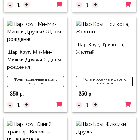
надпись
-
+
-
+
и
на
Минни
шар
Спорт
Буквы
Для
Товары
Мамы,
Шар Круг, Три кота,
для
Бабушки
Шар Круг, Ми-Ми-
Желтый
праздника
Мишки Друзья С Днем
Для
Сервировка
рождения
Папы,
Свечи
Дедушки
Фольгированные шары с
Фольгированные шары с
рисунком
рисунком
Бумажный
Тропики
350
350
р.
р.
декор
Гарри
-
+
-
+
Колпачки,
Поттер
ободки
Космос
Гудки
Единороги