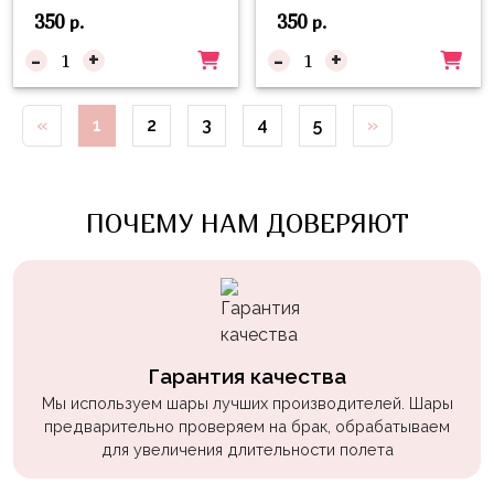
Войны
350
350
р.
р.
-
+
-
+
Уэнсдэй
Трансформеры
«
1
2
3
4
5
»
Фрукты
Овощи
Шары
ПОЧЕМУ НАМ ДОВЕРЯЮТ
для
Геймеров
Супергерои
Пиратская
Вечеринка
Гарантия качества
Мы используем шары лучших производителей. Шары
Девочкам
предварительно проверяем на брак, обрабатываем
для увеличения длительности полета
Бабочки,
жучки,