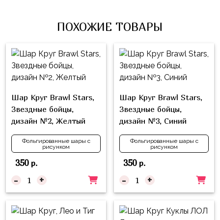
Влюблённых
zakazsharoff@yandex.ru
45
Три
Выпускной
см
ПОХОЖИЕ ТОВАРЫ
Кота
г.
1
Фольга
Ми-
Бор,
Сентября
81
ми-
ул.
см
Хэллоуин
мишки
М.Горького,
62/2
Фольга
Девичник
Грузовичок
91
Шар Круг Brawl Stars,
Шар Круг Brawl Stars,
Лёва
Свадьба
см
Звездные бойцы,
Звездные бойцы,
Свинка
дизайн №2, Желтый
дизайн №3, Синий
Мальчик
Фольгированные
Пеппа
или
шары
Фольгированные шары с
Фольгированные шары с
Девочка
Смешарики/
рисунком
рисунком
с
Малышарики
рисунком
350
350
р.
р.
Холодное
-
+
-
+
Фольгированные
Сердце
фигуры
Мой
Готовые
Маленький