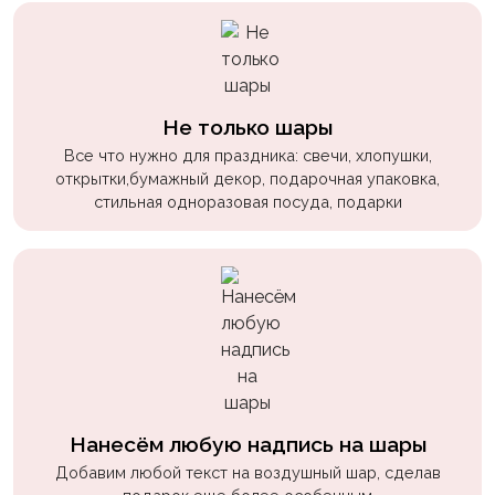
пчелки
Мальчикам
Котики,
собачки
Не только шары
Все что нужно для праздника: свечи, хлопушки,
Недетские
открытки,бумажный декор, подарочная упаковка,
(18+)
стильная одноразовая посуда, подарки
Аниме
Природа
Сладости
Музыка
Ферма
Нанесём любую надпись на шары
Добавим любой текст на воздушный шар, сделав