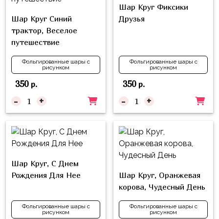
Куклы
Шар Круг Фиксики
ЛОЛ
Шар Круг Синий
Друзья
трактор, Веселое
Для
путешествие
Него
Фольгированные шары с
Фольгированные шары с
Для
рисунком
рисунком
Неё
350
350
р.
р.
Мишка
-
+
-
+
Тедди
Транспорт
/
Техника
Шар Круг, С Днем
Животные
Рождения Для Нее
Шар Круг, Оранжевая
Морская
корова, Чудесный День
Тема
Фольгированные шары с
Фольгированные шары с
рисунком
рисунком
Звёздные