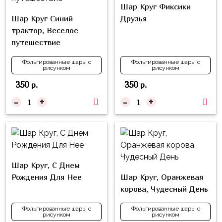
Куклы
Шар Круг Фиксики
ЛОЛ
Шар Круг Синий
Друзья
трактор, Веселое
Для
путешествие
Него
Фольгированные шары с
Фольгированные шары с
Для
рисунком
рисунком
Неё
350
350
р.
р.
Мишка
-
+
-
+
Тедди
Транспорт
/
Техника
Шар Круг, С Днем
Животные
Рождения Для Нее
Шар Круг, Оранжевая
Морская
корова, Чудесный День
Тема
Фольгированные шары с
Фольгированные шары с
рисунком
рисунком
Звёздные