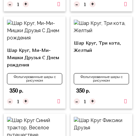
надпись
-
+
-
+
и
на
Минни
шар
Спорт
Буквы
Для
Товары
Мамы,
Шар Круг, Три кота,
для
Бабушки
Шар Круг, Ми-Ми-
Желтый
праздника
Мишки Друзья С Днем
Для
Сервировка
рождения
Папы,
Свечи
Дедушки
Фольгированные шары с
Фольгированные шары с
рисунком
рисунком
Бумажный
Тропики
350
350
р.
р.
декор
Гарри
-
+
-
+
Колпачки,
Поттер
ободки
Космос
Гудки
Единороги