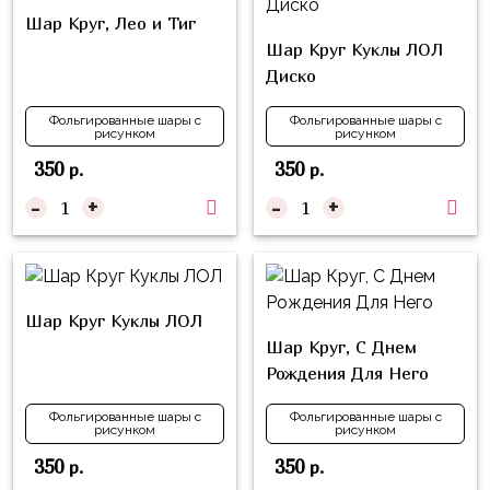
композиции
Пони
Шар Круг, Лео и Тиг
из
Шар Круг Куклы ЛОЛ
шаров
Губка
Диско
Боб
Цифры
Фольгированные шары с
Фольгированные шары с
Буба
рисунком
рисунком
Шары
с
350
350
р.
р.
Лунтик
декором
-
+
-
+
Чебурашка
Большие
Черепашки-
шары
ниндзя
Ходячие
Фиксики
Шар Круг Куклы ЛОЛ
фигуры
Шар Круг, С Днем
Котэ
Коробка-
Рождения Для Него
сюрприз
Динозавры
Фольгированные шары с
Фольгированные шары с
Бизнес
рисунком
рисунком
Принцессы
350
350
р.
р.
Индивидуальная
Микки