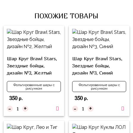
Влюблённых
zakazsharoff@yandex.ru
45
Три
Выпускной
см
ПОХОЖИЕ ТОВАРЫ
Кота
г.
1
Фольга
Ми-
Бор,
Сентября
81
ми-
ул.
см
Хэллоуин
мишки
М.Горького,
62/2
Фольга
Девичник
Грузовичок
91
Шар Круг Brawl Stars,
Шар Круг Brawl Stars,
Лёва
Свадьба
см
Звездные бойцы,
Звездные бойцы,
Свинка
дизайн №2, Желтый
дизайн №3, Синий
Мальчик
Фольгированные
Пеппа
или
шары
Фольгированные шары с
Фольгированные шары с
Девочка
Смешарики/
рисунком
рисунком
с
Малышарики
рисунком
350
350
р.
р.
Холодное
-
+
-
+
Фольгированные
Сердце
фигуры
Мой
Готовые
Маленький