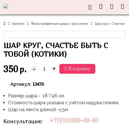
Нужна
Информация
Акции
Праздники
Тематики
консультация?
Хиты
Новый
Щенячий
О нас
Каталог
Фольгированные шары с рисунком
Шар круг, Счастье бы
Год
Патруль
Каталог
Доставка
8
Оранжевая
Латексные
ШАР КРУГ, СЧАСТЬЕ БЫТЬ С
и оплата
марта
Корова
шары
Контакты
ТОБОЙ (КОТИКИ)
23
Маша
без
Скидки
февраля,
и
рисунка
350
р.
-
+
В корзину
Дембель
Медведь
Латексные
Контакты
Я
Синий
шары
13470
Артикул:
Родился
Трактор
с
рисунком
Размер шара - 18''/46 см
День
Миньоны
+7(910)888-
Стоимость шара указана с учётом надува гелием.
Рождения
48-
Фольгированные
Пикачу
Шар на ленте длиной ~1,5м
60
сердца/
LOVE
Леди
звёзды
+7(910)888-48-60
Консультация:
День
Баг
Фольга