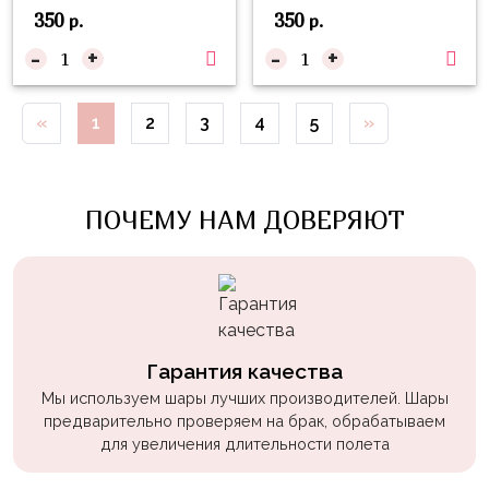
Войны
350
350
р.
р.
-
+
-
+
Уэнсдэй
Трансформеры
«
1
2
3
4
5
»
Фрукты
Овощи
Шары
ПОЧЕМУ НАМ ДОВЕРЯЮТ
для
Геймеров
Супергерои
Пиратская
Вечеринка
Гарантия качества
Мы используем шары лучших производителей. Шары
Девочкам
предварительно проверяем на брак, обрабатываем
для увеличения длительности полета
Бабочки,
жучки,