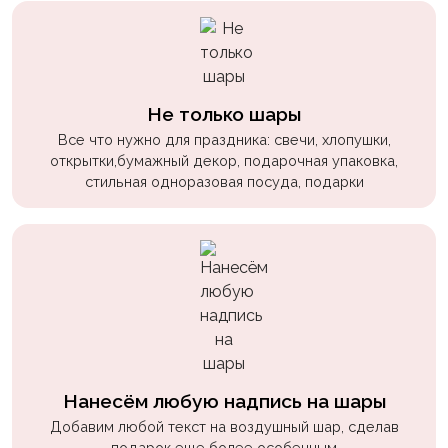
пчелки
Мальчикам
Котики,
собачки
Не только шары
Все что нужно для праздника: свечи, хлопушки,
Недетские
открытки,бумажный декор, подарочная упаковка,
(18+)
стильная одноразовая посуда, подарки
Аниме
Природа
Сладости
Музыка
Ферма
Нанесём любую надпись на шары
Добавим любой текст на воздушный шар, сделав
подарок еще более особенным