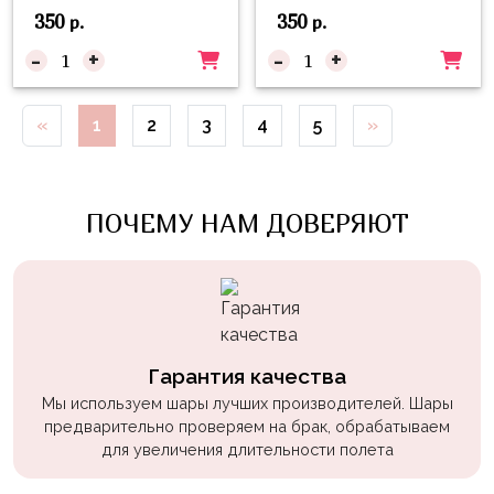
Войны
350
350
р.
р.
-
+
-
+
Уэнсдэй
Трансформеры
«
1
2
3
4
5
»
Фрукты
Овощи
Шары
ПОЧЕМУ НАМ ДОВЕРЯЮТ
для
Геймеров
Супергерои
Пиратская
Вечеринка
Гарантия качества
Мы используем шары лучших производителей. Шары
Девочкам
предварительно проверяем на брак, обрабатываем
для увеличения длительности полета
Бабочки,
жучки,