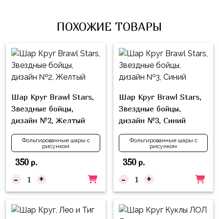
Влюблённых
zakazsharoff@yandex.ru
45
Три
Выпускной
см
ПОХОЖИЕ ТОВАРЫ
Кота
г.
1
Фольга
Ми-
Бор,
Сентября
81
ми-
ул.
см
Хэллоуин
мишки
М.Горького,
62/2
Фольга
Девичник
Грузовичок
91
Шар Круг Brawl Stars,
Шар Круг Brawl Stars,
Лёва
Свадьба
см
Звездные бойцы,
Звездные бойцы,
Свинка
дизайн №2, Желтый
дизайн №3, Синий
Мальчик
Фольгированные
Пеппа
или
шары
Фольгированные шары с
Фольгированные шары с
Девочка
Смешарики/
рисунком
рисунком
с
Малышарики
рисунком
350
350
р.
р.
Холодное
-
+
-
+
Фольгированные
Сердце
фигуры
Мой
Готовые
Маленький