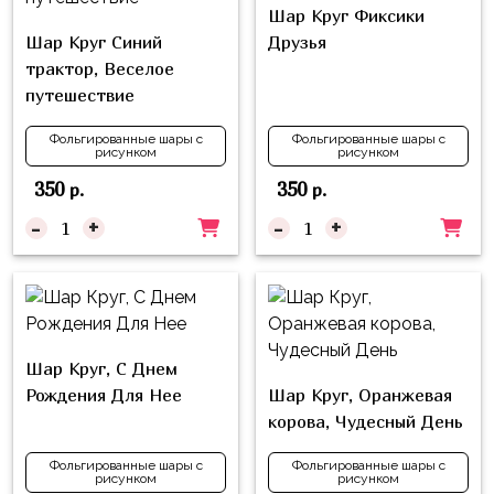
Куклы
Шар Круг Фиксики
ЛОЛ
Шар Круг Синий
Друзья
трактор, Веселое
Для
путешествие
Него
Фольгированные шары с
Фольгированные шары с
Для
рисунком
рисунком
Неё
350
350
р.
р.
Мишка
-
+
-
+
Тедди
Транспорт
/
Техника
Шар Круг, С Днем
Животные
Рождения Для Нее
Шар Круг, Оранжевая
Морская
корова, Чудесный День
Тема
Фольгированные шары с
Фольгированные шары с
рисунком
рисунком
Звёздные