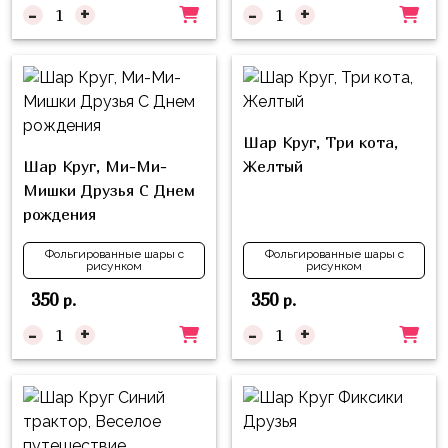
надпись
-
+
-
+
и
на
Минни
шар
Спорт
Буквы
Для
Товары
Мамы,
Шар Круг, Три кота,
для
Бабушки
Шар Круг, Ми-Ми-
Желтый
праздника
Мишки Друзья С Днем
Для
Сервировка
рождения
Папы,
Свечи
Дедушки
Фольгированные шары с
Фольгированные шары с
рисунком
рисунком
Бумажный
Тропики
350
350
р.
р.
декор
Гарри
-
+
-
+
Колпачки,
Поттер
ободки
Космос
Гудки
Единороги