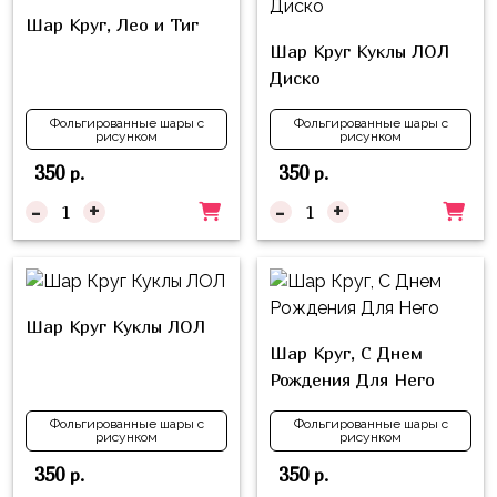
композиции
Пони
Шар Круг, Лео и Тиг
из
Шар Круг Куклы ЛОЛ
шаров
Губка
Диско
Боб
Цифры
Фольгированные шары с
Фольгированные шары с
Буба
Шары
рисунком
рисунком
с
350
350
р.
р.
Лунтик
декором
-
+
-
+
Чебурашка
Большие
Черепашки-
шары
ниндзя
Ходячие
Фиксики
Шар Круг Куклы ЛОЛ
фигуры
Шар Круг, С Днем
Котэ
Коробка-
Рождения Для Него
сюрприз
Динозавры
Фольгированные шары с
Фольгированные шары с
Бизнес
рисунком
рисунком
Принцессы
350
350
р.
р.
Индивидуальная
Микки