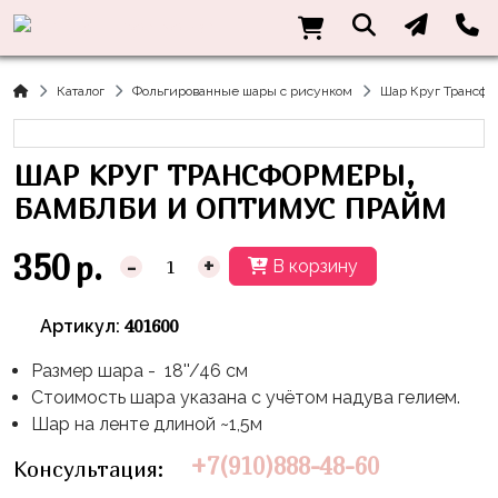
Нужна
Информация
Акции
Праздники
Тематики
консультация?
Хиты
Новый
Щенячий
О нас
Каталог
Фольгированные шары с рисунком
Шар Круг Трансф
Год
Патруль
Каталог
Доставка
8
Оранжевая
Латексные
ШАР КРУГ ТРАНСФОРМЕРЫ,
и оплата
марта
Корова
шары
Контакты
БАМБЛБИ И ОПТИМУС ПРАЙМ
23
Маша
без
Скидки
февраля,
и
рисунка
350
р.
-
+
В корзину
Дембель
Медведь
Латексные
Контакты
Я
Синий
шары
401600
Артикул:
Родился
Трактор
с
рисунком
Размер шара - 18''/46 см
День
Миньоны
+7(910)888-
Стоимость шара указана с учётом надува гелием.
Рождения
48-
Фольгированные
Пикачу
Шар на ленте длиной ~1,5м
60
сердца/
LOVE
Леди
звёзды
+7(910)888-48-60
Консультация:
День
Баг
Фольга