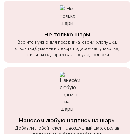
пчелки
Мальчикам
Котики,
собачки
Не только шары
Все что нужно для праздника: свечи, хлопушки,
Недетские
открытки,бумажный декор, подарочная упаковка,
(18+)
стильная одноразовая посуда, подарки
Аниме
Природа
Сладости
Музыка
Ферма
Нанесём любую надпись на шары
Добавим любой текст на воздушный шар, сделав