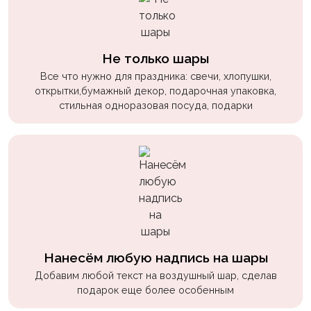
пчелки
Мальчикам
Не только шары
Котики,
собачки
Все что нужно для праздника: свечи, хлопушки,
открытки,бумажный декор, подарочная упаковка,
Недетские
стильная одноразовая посуда, подарки
(18+)
Аниме
Природа
Сладости
Музыка
Ферма
Нанесём любую надпись на шары
Добавим любой текст на воздушный шар, сделав
подарок еще более особенным