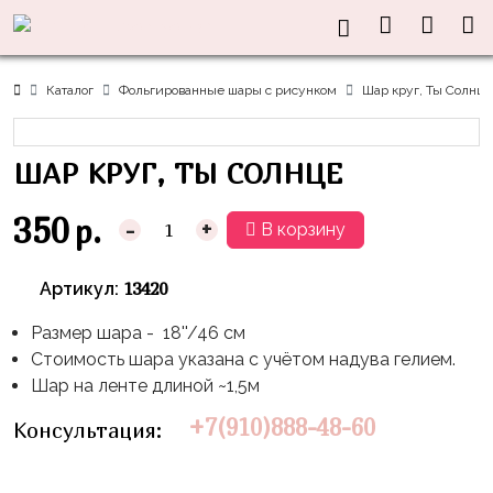
Нужна
Информация
Акции
Праздники
Тематики
консультация?
Хиты
Новый
Щенячий
О нас
Каталог
Фольгированные шары с рисунком
Шар круг, Ты Солнце
Год
Патруль
Каталог
Доставка
8
Оранжевая
Латексные
ШАР КРУГ, ТЫ СОЛНЦЕ
и оплата
марта
Корова
шары
Контакты
23
Маша
без
350
р.
-
+
В корзину
Скидки
февраля,
и
рисунка
Дембель
Медведь
Латексные
13420
Артикул:
Контакты
Я
Синий
шары
Родился
Трактор
Размер шара - 18''/46 см
с
Стоимость шара указана с учётом надува гелием.
рисунком
День
Миньоны
+7(910)888-
Шар на ленте длиной ~1,5м
Рождения
48-
Фольгированные
Пикачу
+7(910)888-48-60
Консультация:
60
сердца/
LOVE
Леди
звёзды
День
Баг
Фольга