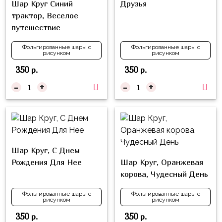
Шар Круг Синий
Друзья
Куклы
трактор, Веселое
ЛОЛ
путешествие
Для
Него
Фольгированные шары с
Фольгированные шары с
рисунком
рисунком
Для
350
350
р.
р.
Неё
-
+
-
+
Мишка
Тедди
Транспорт
/
Шар Круг, С Днем
Техника
Рождения Для Нее
Шар Круг, Оранжевая
Животные
корова, Чудесный День
Морская
Фольгированные шары с
Фольгированные шары с
Тема
рисунком
рисунком
350
350
р.
р.
Звёздные