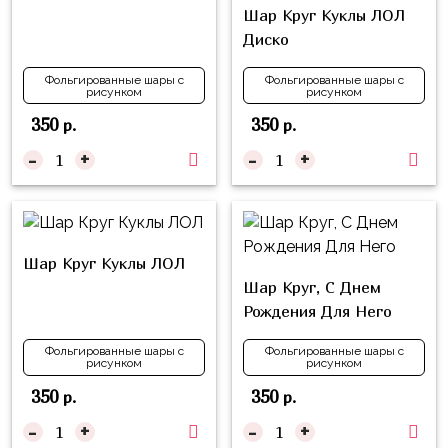
композиции
Шар Круг Куклы ЛОЛ
Пони
из
Диско
шаров
Губка
Боб
Фольгированные шары с
Фольгированные шары с
Цифры
рисунком
рисунком
Буба
350
350
р.
р.
Шары
с
-
+
-
+
Лунтик
декором
Чебурашка
Большие
Черепашки-
шары
ниндзя
Шар Круг Куклы ЛОЛ
Ходячие
Шар Круг, С Днем
Фиксики
фигуры
Рождения Для Него
Котэ
Коробка-
Фольгированные шары с
Фольгированные шары с
сюрприз
рисунком
рисунком
Динозавры
Бизнес
350
350
р.
р.
Принцессы
-
+
-
+
Индивидуальная
Микки