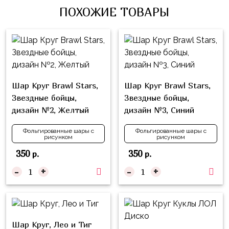
Влюблённых
zakazsharoff@yandex.ru
ПОХОЖИЕ ТОВАРЫ
45
Три
Выпускной
см
Кота
г.
1
Фольга
Ми-
Бор,
Сентября
81
ми-
ул.
см
Хэллоуин
мишки
М.Горького,
Шар Круг Brawl Stars,
Шар Круг Brawl Stars,
62/2
Фольга
Девичник
Грузовичок
Звездные бойцы,
Звездные бойцы,
91
Лёва
Свадьба
дизайн №2, Желтый
дизайн №3, Синий
см
Свинка
Мальчик
Фольгированные
Фольгированные шары с
Фольгированные шары с
Пеппа
рисунком
рисунком
или
шары
Девочка
Смешарики/
350
350
р.
р.
с
Малышарики
рисунком
-
+
-
+
Холодное
Фольгированные
Сердце
фигуры
Мой
Готовые
Шар Круг, Лео и Тиг
Маленький