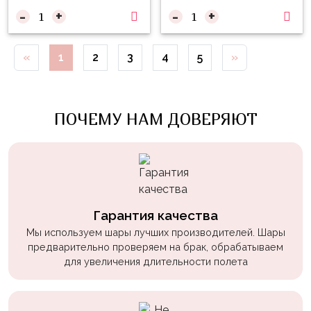
Войны
-
+
-
+
Уэнсдэй
«
1
2
3
4
5
»
Трансформеры
Фрукты
Овощи
ПОЧЕМУ НАМ ДОВЕРЯЮТ
Шары
для
Геймеров
Супергерои
Гарантия качества
Пиратская
Мы используем шары лучших производителей. Шары
Вечеринка
предварительно проверяем на брак, обрабатываем
Девочкам
для увеличения длительности полета
Бабочки,
жучки,