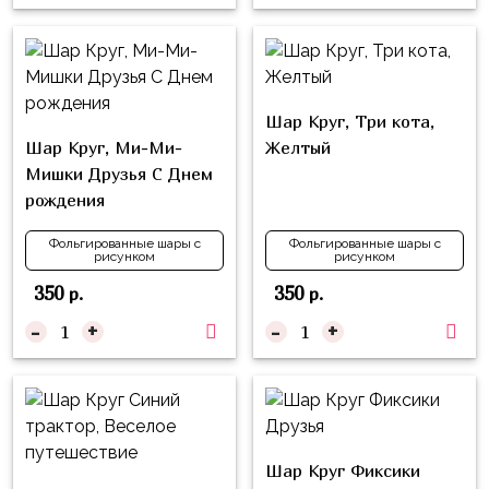
надпись
и
на
Минни
шар
Спорт
Буквы
Шар Круг, Три кота,
Для
Товары
Шар Круг, Ми-Ми-
Желтый
Мамы,
для
Мишки Друзья С Днем
Бабушки
праздника
рождения
Для
Сервировка
Папы,
Фольгированные шары с
Фольгированные шары с
рисунком
рисунком
Свечи
Дедушки
350
350
р.
р.
Бумажный
Тропики
-
+
-
+
декор
Гарри
Колпачки,
Поттер
ободки
Космос
Гудки
Единороги
Шар Круг Фиксики