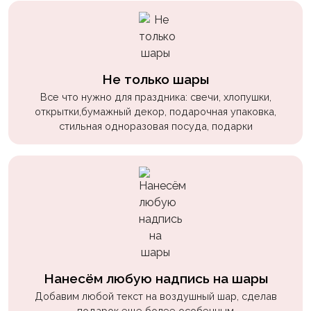
пчелки
Мальчикам
Котики,
собачки
Не только шары
Все что нужно для праздника: свечи, хлопушки,
Недетские
открытки,бумажный декор, подарочная упаковка,
(18+)
стильная одноразовая посуда, подарки
Аниме
Природа
Сладости
Музыка
Ферма
Нанесём любую надпись на шары
Добавим любой текст на воздушный шар, сделав
подарок еще более особенным