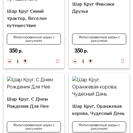
Куклы
Шар Круг Фиксики
ЛОЛ
Шар Круг Синий
Друзья
трактор, Веселое
Для
путешествие
Него
Фольгированные шары с
Фольгированные шары с
Для
рисунком
рисунком
Неё
350
350
р.
р.
Мишка
-
+
-
+
Тедди
Транспорт
/
Техника
Шар Круг, С Днем
Животные
Рождения Для Нее
Шар Круг, Оранжевая
Морская
корова, Чудесный День
Тема
Фольгированные шары с
Фольгированные шары с
рисунком
рисунком
Звёздные