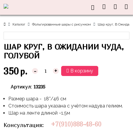
Нужна
Информация
Акции
Праздники
Тематики
консультация?
Хиты
Новый
Щенячий
О нас
Каталог
Фольгированные шары с рисунком
Шар круг, В Ожидан
Год
Патруль
Каталог
Доставка
8
Оранжевая
Латексные
ШАР КРУГ, В ОЖИДАНИИ ЧУДА,
и оплата
марта
Корова
шары
Контакты
ГОЛУБОЙ
23
Маша
без
Скидки
февраля,
и
рисунка
350
р.
-
+
В корзину
Дембель
Медведь
Латексные
Контакты
Я
Синий
шары
13235
Артикул:
Родился
Трактор
с
рисунком
Размер шара - 18''/46 см
День
Миньоны
+7(910)888-
Стоимость шара указана с учётом надува гелием.
Рождения
48-
Фольгированные
Пикачу
Шар на ленте длиной ~1,5м
60
сердца/
LOVE
Леди
звёзды
+7(910)888-48-60
Консультация:
День
Баг
Фольга