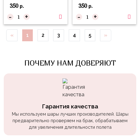
Войны
350
350
р.
р.
-
+
-
+
Уэнсдэй
Трансформеры
«
1
2
3
4
5
»
Фрукты
Овощи
Шары
ПОЧЕМУ НАМ ДОВЕРЯЮТ
для
Геймеров
Супергерои
Пиратская
Вечеринка
Гарантия качества
Мы используем шары лучших производителей. Шары
Девочкам
предварительно проверяем на брак, обрабатываем
для увеличения длительности полета
Бабочки,
жучки,