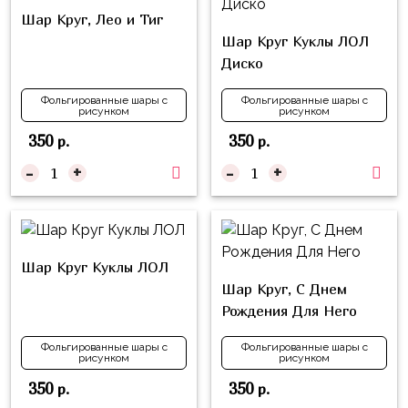
композиции
Пони
Шар Круг, Лео и Тиг
из
Шар Круг Куклы ЛОЛ
шаров
Губка
Диско
Боб
Цифры
Фольгированные шары с
Фольгированные шары с
Буба
рисунком
рисунком
Шары
с
350
350
р.
р.
Лунтик
декором
-
+
-
+
Чебурашка
Большие
Черепашки-
шары
ниндзя
Ходячие
Фиксики
Шар Круг Куклы ЛОЛ
фигуры
Шар Круг, С Днем
Котэ
Коробка-
Рождения Для Него
сюрприз
Динозавры
Фольгированные шары с
Фольгированные шары с
Бизнес
рисунком
рисунком
Принцессы
350
350
р.
р.
Индивидуальная
Микки