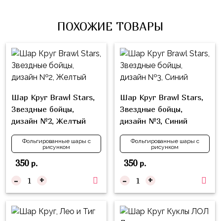
Влюблённых
zakazsharoff@yandex.ru
45
Три
Выпускной
см
ПОХОЖИЕ ТОВАРЫ
Кота
г.
1
Фольга
Ми-
Бор,
Сентября
81
ми-
ул.
см
Хэллоуин
мишки
М.Горького,
62/2
Фольга
Девичник
Грузовичок
91
Шар Круг Brawl Stars,
Шар Круг Brawl Stars,
Лёва
Свадьба
см
Звездные бойцы,
Звездные бойцы,
Свинка
дизайн №2, Желтый
дизайн №3, Синий
Мальчик
Фольгированные
Пеппа
или
шары
Фольгированные шары с
Фольгированные шары с
Девочка
Смешарики/
рисунком
рисунком
с
Малышарики
рисунком
350
350
р.
р.
Холодное
-
+
-
+
Фольгированные
Сердце
фигуры
Мой
Готовые
Маленький