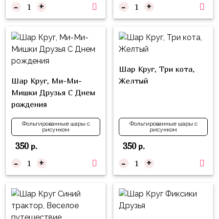
надпись
-
+
-
+
и
на
Минни
шар
Спорт
Буквы
Для
Товары
Мамы,
Шар Круг, Три кота,
для
Бабушки
Шар Круг, Ми-Ми-
Желтый
праздника
Мишки Друзья С Днем
Для
Сервировка
рождения
Папы,
Свечи
Дедушки
Фольгированные шары с
Фольгированные шары с
рисунком
рисунком
Бумажный
Тропики
350
350
р.
р.
декор
Гарри
-
+
-
+
Колпачки,
Поттер
ободки
Космос
Гудки
Единороги