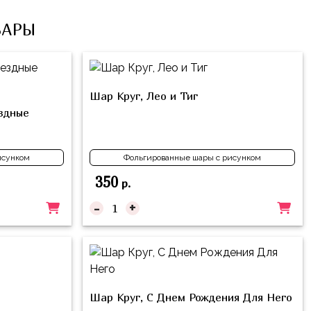
ВАРЫ
Шар Круг, Лео и Тиг
ездные
исунком
Фольгированные шары с рисунком
350
р.
-
+
Шар Круг, С Днем Рождения Для Него