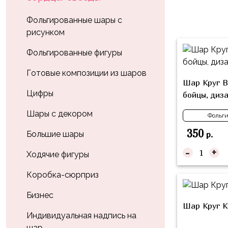
Влюблённых
zakazsharoff@yandex.ru
45
Три
Выпускной
Фольгированные шары с
см
Кота
рисунком
г.
1
Фольга
Ми-
Бор,
Сентября
Фольгированные фигуры
81
ми-
ул.
см
Хэллоуин
мишки
М.Горького,
Готовые композиции из шаров
Шар Круг B
62/2
Фольга
Девичник
Грузовичок
Цифры
бойцы, диз
91
Лёва
Свадьба
см
Шары с декором
Фольги
Свинка
Мальчик
Фольгированные
350
Пеппа
Большие шары
р.
или
шары
-
+
Девочка
Смешарики/
с
Ходячие фигуры
Малышарики
рисунком
Коробка-сюрприз
Холодное
Фольгированные
Сердце
Бизнес
фигуры
Шар Круг К
Мой
Индивидуальная надпись на
Готовые
Маленький
шар