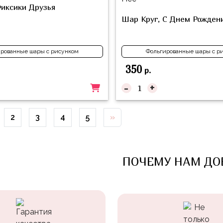
иксики Друзья
Шар Круг, С Днем Рожден
рованные шары с рисунком
Фольгированные шары с р
350
р.
-
+
2
3
4
5
»
ПОЧЕМУ НАМ ДО