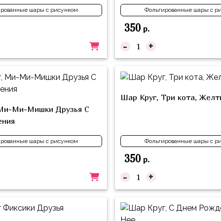
рованные шары с рисунком
Фольгированные шары с р
350
р.
-
+
Шар Круг, Три кота, Желт
 Ми-Ми-Мишки Друзья С
ения
рованные шары с рисунком
Фольгированные шары с р
350
р.
-
+