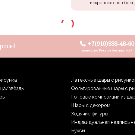
искренних слов бесц
+7(910)888-48-60
росы!
звонок по России бесплатный
рисунка
Латексные шары с рисунк
дца/звёзды
Фольгированные шары с р
уры
Готовые композиции из ша
Шары с декором
Ходячие фигуры
Индивидуальная надпись н
Буквы