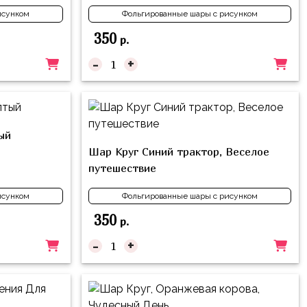
исунком
Фольгированные шары с рисунком
350
р.
-
+
ый
Шар Круг Синий трактор, Веселое
путешествие
исунком
Фольгированные шары с рисунком
350
р.
-
+