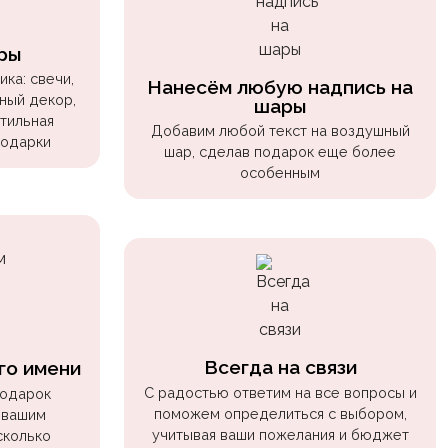
ры
ка: свечи,
Нанесём любую надпись на
ный декор,
шары
стильная
Добавим любой текст на воздушный
подарки
шар, сделав подарок еще более
особенным
Всегда на связи
го имени
С радостью ответим на все вопросы и
подарок
поможем определиться с выбором,
 вашим
учитывая ваши пожелания и бюджет
сколько