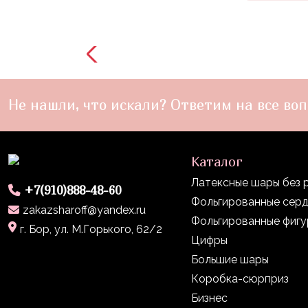
Войны
Уэнсдэй
Трансформеры
Фрукты
Не нашли, что искали? Ответим на все воп
Овощи
Шары
для
Каталог
Геймеров
Латексные шары без 
+7(910)888-48-60
Супергерои
Фольгированные сер
zakazsharoff@yandex.ru
Пиратская
Фольгированные фиг
г. Бор, ул. М.Горького, 62/2
Вечеринка
Цифры
Девочкам
Большие шары
Коробка-сюрприз
Бабочки,
Бизнес
жучки,