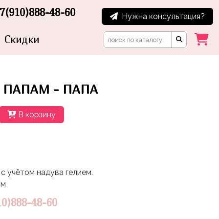
7(910)888-48-60
Нужна консультация?
Скидки
 ПАПАМ - ПАПА
В корзину
с учётом надува гелием.
5м
10)888-48-60