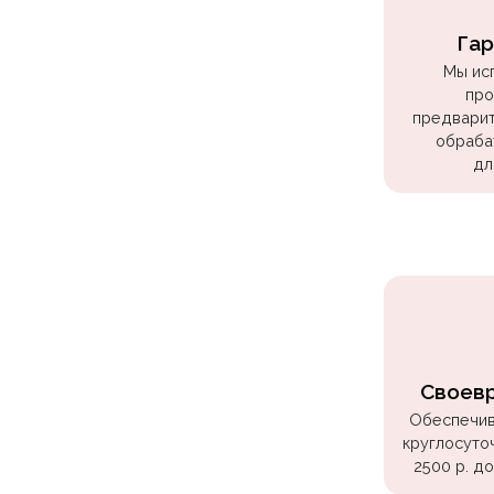
Куклы
ЛОЛ
Гар
Мы ис
Для
про
Него
предварит
обраба
Для
дл
Неё
Мишка
Тедди
Транспорт
/
Техника
Животные
Своев
Морская
Обеспечив
круглосуто
Тема
2500 р. д
Звёздные