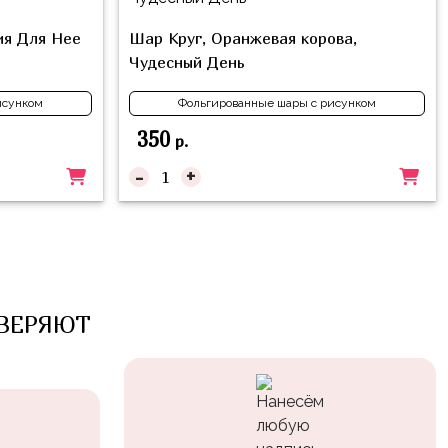
ия Для Нее
Шар Круг, Оранжевая корова,
Чудесный День
исунком
Фольгированные шары с рисунком
350
р.
-
+
ВЕРЯЮТ