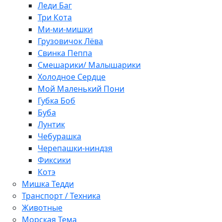
Леди Баг
Три Кота
Ми-ми-мишки
Грузовичок Лёва
Свинка Пеппа
Смешарики/ Малышарики
Холодное Сердце
Мой Маленький Пони
Губка Боб
Буба
Лунтик
Чебурашка
Черепашки-ниндзя
Фиксики
Котэ
Мишка Тедди
Транспорт / Техника
Животные
Морская Тема