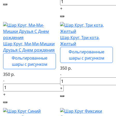
+
Шар Круг, Три кота,
Шар Круг, Ми-Ми-Мишки
Желтый
Друзья С Днем рождения
Фольгированные
Фольгированные
шары с рисунком
шары с рисунком
350
р.
350
р.
-
-
+
+