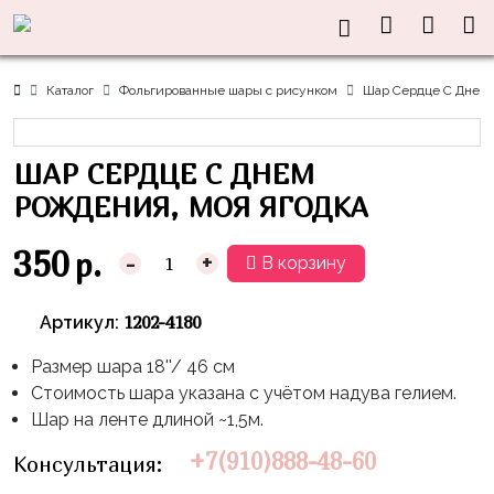
Нужна
Информация
Акции
Праздники
Тематики
консультация?
Хиты
Новый
Щенячий
О нас
Каталог
Фольгированные шары с рисунком
Шар Сердце С Днем 
Год
Патруль
Каталог
Доставка
8
Оранжевая
Латексные
ШАР СЕРДЦЕ С ДНЕМ
и оплата
марта
Корова
шары
Контакты
РОЖДЕНИЯ, МОЯ ЯГОДКА
23
Маша
без
Скидки
февраля,
и
рисунка
350
р.
-
+
В корзину
Дембель
Медведь
Латексные
Контакты
Я
Синий
шары
1202-4180
Артикул:
Родился
Трактор
с
рисунком
Размер шара 18''/ 46 см
День
Миньоны
+7(910)888-
Стоимость шара указана с учётом надува гелием.
Рождения
48-
Фольгированные
Пикачу
Шар на ленте длиной ~1,5м.
60
сердца/
LOVE
Леди
звёзды
+7(910)888-48-60
Консультация:
День
Баг
Фольга