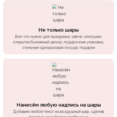
пчелки
Мальчикам
Котики,
собачки
Не только шары
Все что нужно для праздника: свечи, хлопушки,
Недетские
открытки,бумажный декор, подарочная упаковка,
(18+)
стильная одноразовая посуда, подарки
Аниме
Природа
Сладости
Музыка
Ферма
Нанесём любую надпись на шары
Добавим любой текст на воздушный шар, сделав
подарок еще более особенным