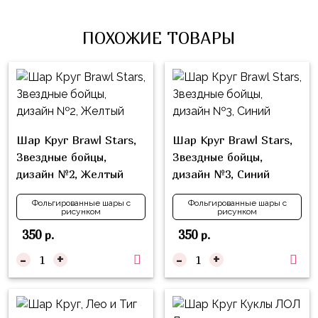
Влюблённых
zakazsharoff@yandex.ru
45
Три
Выпускной
см
ПОХОЖИЕ ТОВАРЫ
Кота
г.
1
Фольга
Ми-
Бор,
Сентября
81
ми-
ул.
см
Хэллоуин
мишки
М.Горького,
62/2
Фольга
Девичник
Грузовичок
91
Шар Круг Brawl Stars,
Шар Круг Brawl Stars,
Лёва
Свадьба
см
Звездные бойцы,
Звездные бойцы,
Свинка
дизайн №2, Желтый
дизайн №3, Синий
Мальчик
Фольгированные
Пеппа
или
шары
Фольгированные шары с
Фольгированные шары с
Девочка
Смешарики/
рисунком
рисунком
с
Малышарики
рисунком
350
350
р.
р.
Холодное
-
+
-
+
Фольгированные
Сердце
фигуры
Мой
Готовые
Маленький