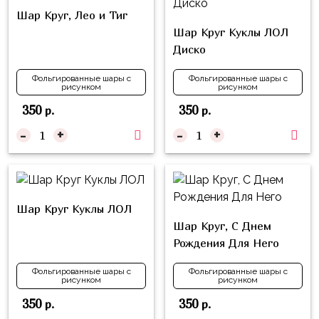
композиции
Пони
Шар Круг, Лео и Тиг
из
Шар Круг Куклы ЛОЛ
шаров
Губка
Диско
Боб
Цифры
Фольгированные шары с
Фольгированные шары с
Буба
рисунком
рисунком
Шары
с
350
350
р.
р.
Лунтик
декором
-
+
-
+
Чебурашка
Большие
Черепашки-
шары
ниндзя
Ходячие
Фиксики
Шар Круг Куклы ЛОЛ
фигуры
Шар Круг, С Днем
Котэ
Коробка-
Рождения Для Него
сюрприз
Динозавры
Фольгированные шары с
Фольгированные шары с
Бизнес
рисунком
рисунком
Принцессы
350
350
р.
р.
Индивидуальная
Микки