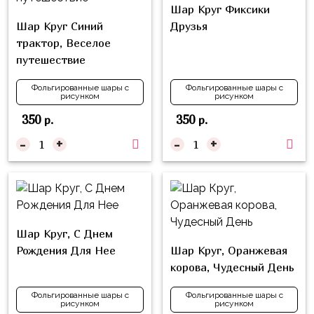
Куклы
Шар Круг Фиксики
ЛОЛ
Шар Круг Синий
Друзья
трактор, Веселое
Для
путешествие
Него
Фольгированные шары с
Фольгированные шары с
Для
рисунком
рисунком
Неё
350
350
р.
р.
Мишка
-
+
-
+
Тедди
Транспорт
/
Техника
Шар Круг, С Днем
Животные
Рождения Для Нее
Шар Круг, Оранжевая
Морская
корова, Чудесный День
Тема
Фольгированные шары с
Фольгированные шары с
рисунком
рисунком
Звёздные