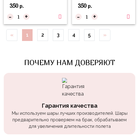
Войны
350
350
р.
р.
-
+
-
+
Уэнсдэй
Трансформеры
«
1
2
3
4
5
»
Фрукты
Овощи
Шары
ПОЧЕМУ НАМ ДОВЕРЯЮТ
для
Геймеров
Супергерои
Пиратская
Вечеринка
Гарантия качества
Мы используем шары лучших производителей. Шары
Девочкам
предварительно проверяем на брак, обрабатываем
для увеличения длительности полета
Бабочки,
жучки,