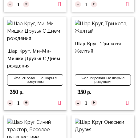
надпись
-
+
-
+
и
на
Минни
шар
Спорт
Буквы
Для
Товары
Мамы,
Шар Круг, Три кота,
для
Бабушки
Шар Круг, Ми-Ми-
Желтый
праздника
Мишки Друзья С Днем
Для
Сервировка
рождения
Папы,
Свечи
Дедушки
Фольгированные шары с
Фольгированные шары с
рисунком
рисунком
Бумажный
Тропики
350
350
р.
р.
декор
Гарри
-
+
-
+
Колпачки,
Поттер
ободки
Космос
Гудки
Единороги