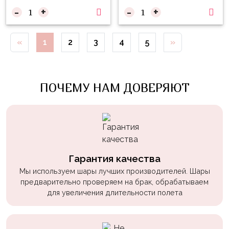
Войны
-
+
-
+
Уэнсдэй
«
1
2
3
4
5
»
Трансформеры
Фрукты
Овощи
ПОЧЕМУ НАМ ДОВЕРЯЮТ
Шары
для
Геймеров
Супергерои
Гарантия качества
Пиратская
Мы используем шары лучших производителей. Шары
Вечеринка
предварительно проверяем на брак, обрабатываем
Девочкам
для увеличения длительности полета
Бабочки,
жучки,