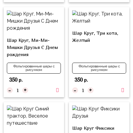
надпись
и
на
Минни
шар
Спорт
Буквы
Шар Круг, Три кота,
Для
Товары
Шар Круг, Ми-Ми-
Желтый
Мамы,
для
Мишки Друзья С Днем
Бабушки
праздника
рождения
Для
Сервировка
Папы,
Фольгированные шары с
Фольгированные шары с
рисунком
рисунком
Свечи
Дедушки
350
350
р.
р.
Бумажный
Тропики
-
+
-
+
декор
Гарри
Колпачки,
Поттер
ободки
Космос
Гудки
Единороги
Шар Круг Фиксики