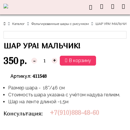
Нужна
Информация
Акции
Праздники
Тематики
консультация?
Хиты
Новый
Щенячий
О нас
Каталог
Фольгированные шары с рисунком
ШАР УРА! МАЛЬЧИК!
Год
Патруль
Каталог
Доставка
8
Оранжевая
Латексные
ШАР УРА! МАЛЬЧИК!
и оплата
марта
Корова
шары
Контакты
23
Маша
без
350
р.
-
+
В корзину
Скидки
февраля,
и
рисунка
Дембель
Медведь
Латексные
411548
Артикул:
Контакты
Я
Синий
шары
Родился
Трактор
Размер шара - 18''/46 см
с
Стоимость шара указана с учётом надува гелием.
рисунком
День
Миньоны
+7(910)888-
Шар на ленте длиной ~1,5м
Рождения
48-
Фольгированные
Пикачу
+7(910)888-48-60
Консультация:
60
сердца/
LOVE
Леди
звёзды
День
Баг
Фольга