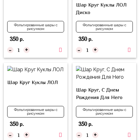
композиции
Шар Круг Куклы ЛОЛ
Пони
из
Диско
шаров
Губка
Боб
Фольгированные шары с
Фольгированные шары с
Цифры
рисунком
рисунком
Буба
350
350
р.
р.
Шары
с
-
+
-
+
Лунтик
декором
Чебурашка
Большие
Черепашки-
шары
ниндзя
Шар Круг Куклы ЛОЛ
Ходячие
Шар Круг, С Днем
Фиксики
фигуры
Рождения Для Него
Котэ
Коробка-
Фольгированные шары с
Фольгированные шары с
сюрприз
рисунком
рисунком
Динозавры
Бизнес
350
350
р.
р.
Принцессы
-
+
-
+
Индивидуальная
Микки