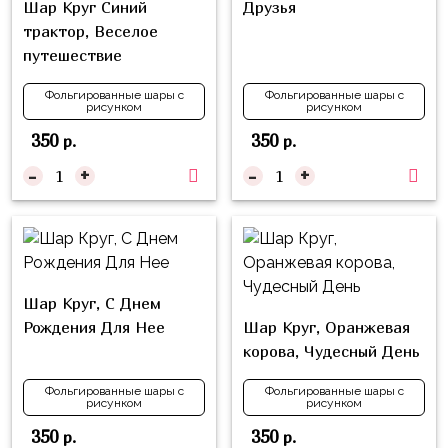
Шар Круг Синий
Друзья
Куклы
трактор, Веселое
ЛОЛ
путешествие
Для
Него
Фольгированные шары с
Фольгированные шары с
рисунком
рисунком
Для
350
350
р.
р.
Неё
-
+
-
+
Мишка
Тедди
Транспорт
/
Шар Круг, С Днем
Техника
Рождения Для Нее
Шар Круг, Оранжевая
Животные
корова, Чудесный День
Морская
Фольгированные шары с
Фольгированные шары с
Тема
рисунком
рисунком
350
350
р.
р.
Звёздные