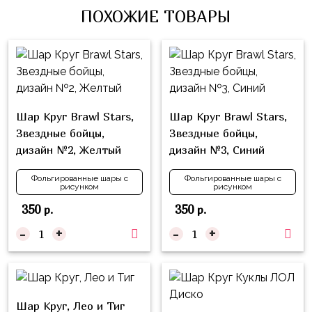
Влюблённых
zakazsharoff@yandex.ru
ПОХОЖИЕ ТОВАРЫ
45
Три
Выпускной
см
Кота
г.
1
Фольга
Ми-
Бор,
Сентября
81
ми-
ул.
см
Хэллоуин
мишки
М.Горького,
Шар Круг Brawl Stars,
Шар Круг Brawl Stars,
62/2
Фольга
Девичник
Грузовичок
Звездные бойцы,
Звездные бойцы,
91
Лёва
Свадьба
дизайн №2, Желтый
дизайн №3, Синий
см
Свинка
Мальчик
Фольгированные
Фольгированные шары с
Фольгированные шары с
Пеппа
рисунком
рисунком
или
шары
Девочка
Смешарики/
350
350
р.
р.
с
Малышарики
рисунком
-
+
-
+
Холодное
Фольгированные
Сердце
фигуры
Мой
Готовые
Шар Круг, Лео и Тиг
Маленький