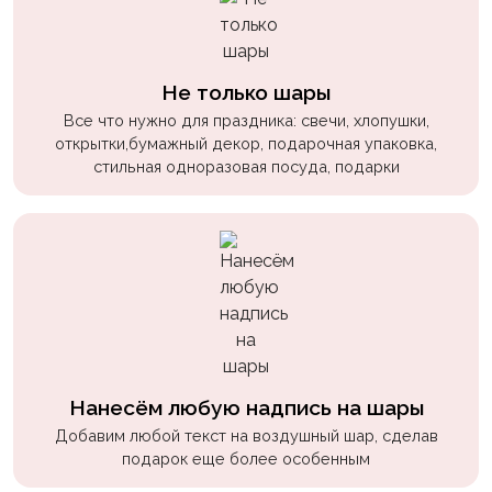
пчелки
Мальчикам
Не только шары
Котики,
собачки
Все что нужно для праздника: свечи, хлопушки,
открытки,бумажный декор, подарочная упаковка,
Недетские
стильная одноразовая посуда, подарки
(18+)
Аниме
Природа
Сладости
Музыка
Ферма
Нанесём любую надпись на шары
Добавим любой текст на воздушный шар, сделав
подарок еще более особенным