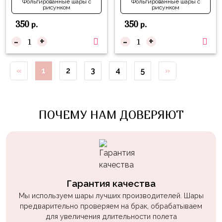
Фольгированные шары с
Фольгированные шары с
Войны
рисунком
рисунком
350
350
р.
р.
Уэнсдэй
-
+
-
+
Трансформеры
Фрукты
«
1
2
3
4
5
»
Овощи
Шары
для
ПОЧЕМУ НАМ ДОВЕРЯЮТ
Геймеров
Супергерои
Пиратская
Вечеринка
Гарантия качества
Девочкам
Мы используем шары лучших производителей. Шары
Бабочки,
предварительно проверяем на брак, обрабатываем
жучки,
для увеличения длительности полета