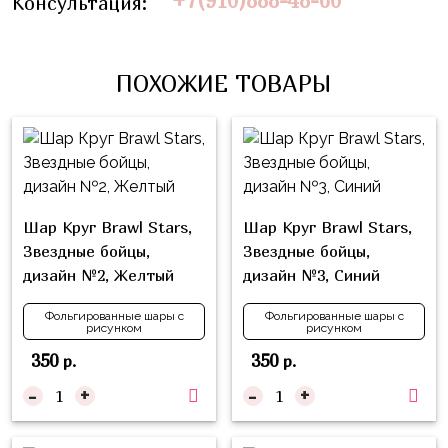
+7(910)888-48-60
Консультация:
Влюблённых
zakazsharoff@yandex.ru
45
Три
Выпускной
см
Кота
г.
1
ПОХОЖИЕ ТОВАРЫ
Фольга
Ми-
Бор,
Сентября
81
ми-
ул.
см
Хэллоуин
мишки
М.Горького,
62/2
Фольга
Девичник
Грузовичок
91
Лёва
Свадьба
см
Шар Круг Brawl Stars,
Шар Круг Brawl Stars,
Свинка
Мальчик
Звездные бойцы,
Звездные бойцы,
Фольгированные
Пеппа
или
дизайн №2, Желтый
дизайн №3, Синий
шары
Девочка
Смешарики/
с
Фольгированные шары с
Фольгированные шары с
Малышарики
рисунком
рисунком
рисунком
Холодное
350
350
р.
р.
Фольгированные
Сердце
фигуры
-
+
-
+
Мой
Готовые
Маленький