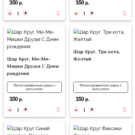
надпись
350
350
р.
р.
и
на
-
+
-
+
Минни
шар
Спорт
Буквы
Для
Товары
Мамы,
для
Бабушки
Шар Круг, Три кота,
праздника
Шар Круг, Ми-Ми-
Желтый
Для
Сервировка
Мишки Друзья С Днем
Папы,
рождения
Свечи
Дедушки
Бумажный
Фольгированные шары с
Фольгированные шары с
Тропики
рисунком
рисунком
декор
Гарри
350
350
р.
р.
Колпачки,
Поттер
-
+
-
+
ободки
Космос
Гудки
Единороги