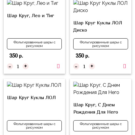
композиции
Пони
из
шаров
Шар Круг, Лео и Тиг
Губка
Шар Круг Куклы ЛОЛ
Боб
Цифры
Диско
Буба
Шары
Фольгированные шары с
Фольгированные шары с
с
рисунком
рисунком
Лунтик
декором
350
350
р.
р.
Чебурашка
Большие
-
+
-
+
Черепашки-
шары
ниндзя
Ходячие
Фиксики
фигуры
Шар Круг Куклы ЛОЛ
Котэ
Коробка-
Шар Круг, С Днем
сюрприз
Динозавры
Рождения Для Него
Бизнес
Принцессы
Фольгированные шары с
Фольгированные шары с
рисунком
рисунком
Индивидуальная
Микки