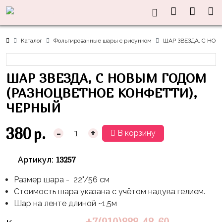
Нужна
Информация
Акции
Праздники
Тематики
консультация?
Хиты
Новый
Щенячий
О нас
Каталог
Фольгированные шары с рисунком
ШАР ЗВЕЗДА, С НО
Год
Патруль
Каталог
Доставка
8
Оранжевая
Латексные
ШАР ЗВЕЗДА, С НОВЫМ ГОДОМ
и оплата
марта
Корова
шары
Контакты
(РАЗНОЦВЕТНОЕ КОНФЕТТИ),
23
Маша
без
Скидки
ЧЕРНЫЙ
февраля,
и
рисунка
Дембель
Медведь
Латексные
380
р.
-
+
В корзину
Контакты
Я
Синий
шары
Родился
Трактор
с
13257
Артикул:
рисунком
День
Миньоны
+7(910)888-
Размер шара - 22"/56 см
Рождения
48-
Фольгированные
Пикачу
Стоимость шара указана с учётом надува гелием.
60
сердца/
LOVE
Шар на ленте длиной ~1,5м
Леди
звёзды
День
Баг
Фольга