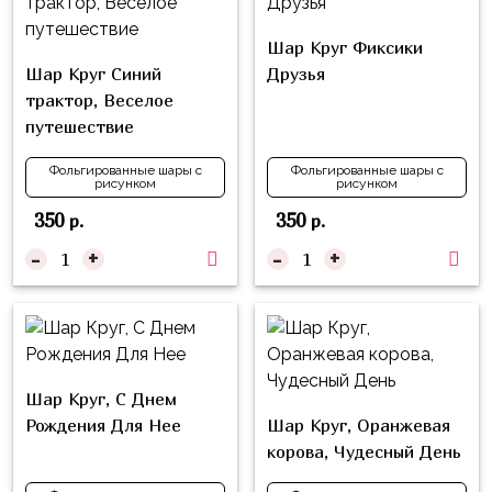
Куклы
ЛОЛ
Шар Круг Фиксики
Шар Круг Синий
Друзья
Для
трактор, Веселое
Него
путешествие
Для
Фольгированные шары с
Фольгированные шары с
Неё
рисунком
рисунком
Мишка
350
350
р.
р.
Тедди
-
+
-
+
Транспорт
/
Техника
Животные
Шар Круг, С Днем
Морская
Рождения Для Нее
Шар Круг, Оранжевая
Тема
корова, Чудесный День
Звёздные