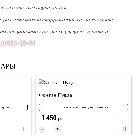
зана с учётом надува гелием
овую гамму можно скорректировать по желанию
ы специальным составом для долгого полета
10)888-48-60
ВАРЫ
Фонтан Пудра
шаров
Готовые композиции из шаров
1 450
р.
-
+