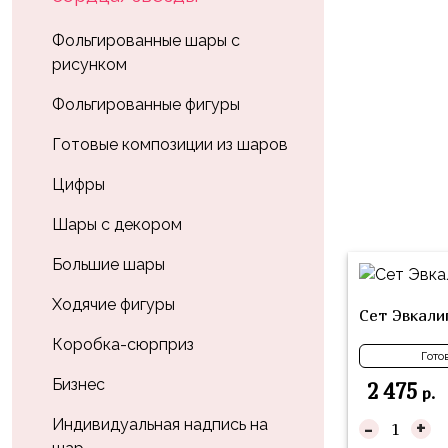
Влюблённых
zakazsharoff@yandex.ru
45
Три
Выпускной
Фольгированные шары с
см
Кота
рисунком
г.
1
Фольга
Ми-
Бор,
Сентября
Фольгированные фигуры
81
ми-
ул.
см
Хэллоуин
мишки
М.Горького,
Готовые композиции из шаров
62/2
Фольга
Девичник
Грузовичок
Цифры
91
Лёва
Свадьба
см
Шары с декором
Свинка
Мальчик
Фольгированные
Пеппа
Большие шары
или
шары
Девочка
Смешарики/
с
Ходячие фигуры
Сет Эвкали
Малышарики
рисунком
Коробка-сюрприз
Гото
Холодное
Фольгированные
Сердце
Бизнес
фигуры
2 475
р.
Мой
-
+
Индивидуальная надпись на
Готовые
Маленький