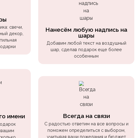
ры
ка: свечи,
Нанесём любую надпись на
ный декор,
шары
стильная
Добавим любой текст на воздушный
подарки
шар, сделав подарок еще более
особенным
Всегда на связи
го имени
С радостью ответим на все вопросы и
подарок
поможем определиться с выбором,
 вашим
учитывая ваши пожелания и бюджет
сколько