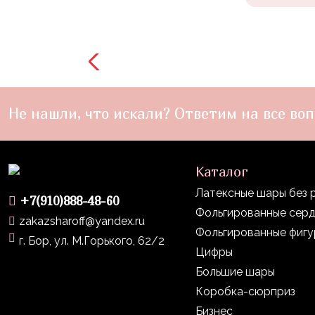
Войны
Уэнсдэй
Трансформеры
Фрукты
Овощи
Не нашли, что искали? Ответим на все воп
Шары
для
Геймеров
Каталог
Латексные шары без 
Супергерои
+7(910)888-48-60
Фольгированные сер
Пиратская
zakazsharoff@yandex.ru
Фольгированные фиг
Вечеринка
г. Бор, ул. М.Горького, 62/2
Цифры
Девочкам
Большие шары
Бабочки,
Коробка-сюрприз
жучки,
Бизнес