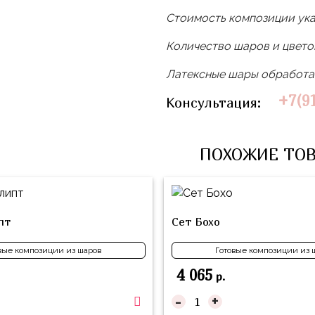
Стоимость композиции ука
Количество шаров и цвет
Латексные шары обработан
+7(9
Консультация:
ПОХОЖИЕ ТО
пт
Сет Бохо
вые композиции из шаров
Готовые композиции из 
4 065
р.
-
+