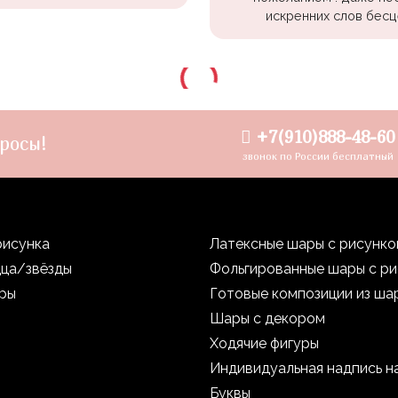
искренних слов бесц
+7(910)888-48-60
росы!
звонок по России бесплатный
рисунка
Латексные шары с рисунк
дца/звёзды
Фольгированные шары с р
уры
Готовые композиции из ша
Шары с декором
Ходячие фигуры
Индивидуальная надпись н
Буквы