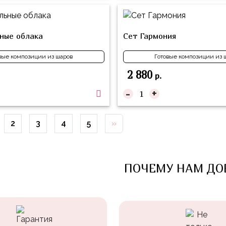
ные облака
Сет Гармония
вые композиции из шаров
Готовые композиции из 
2 880
р.
-
+
2
3
4
5
»
ПОЧЕМУ НАМ ДО