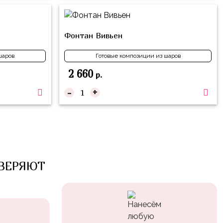
Фонтан Вивьен
шаров
Готовые композиции из шаров
2 660
р.
-
+
ВЕРЯЮТ