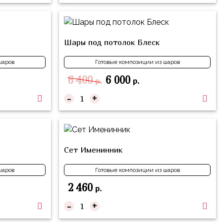
Шары под потолок Блеск
шаров
Готовые композиции из шаров
6 400
6 000
р.
р.
-
+
Сет Именинник
шаров
Готовые композиции из шаров
2 460
р.
-
+