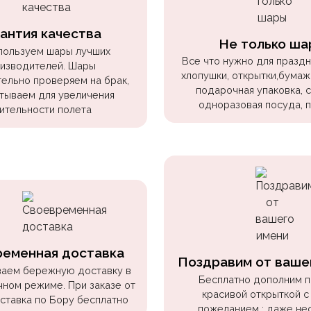
антия качества
Не только ша
пользуем шары лучших
Все что нужно для праздни
изводителей. Шары
хлопушки, открытки,бумаж
ельно проверяем на брак,
подарочная упаковка, 
тываем для увеличения
одноразовая посуда, 
ительности полета
ременная доставка
Поздравим от ваше
аем бережную доставку в
Бесплатно дополним 
чном режиме. При заказе от
красивой открыткой с
оставка по Бору бесплатно
пожеланием : даже не