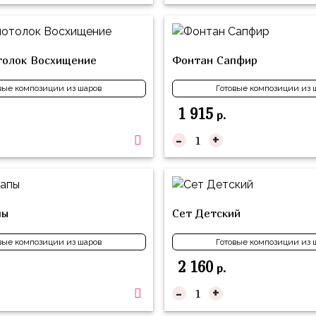
толок Восхищение
Фонтан Сапфир
вые композиции из шаров
Готовые композиции из 
1 915
р.
-
+
пы
Сет Детский
вые композиции из шаров
Готовые композиции из 
2 160
р.
-
+