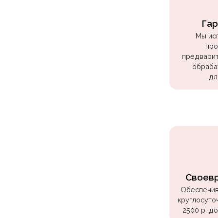
Куклы
ЛОЛ
Гар
Для
Мы ис
про
Него
предварит
Для
обраба
дл
Неё
Мишка
Тедди
Транспорт
/
Техника
Животные
Своев
Морская
Обеспечив
Тема
круглосуто
2500 р. д
Звёздные