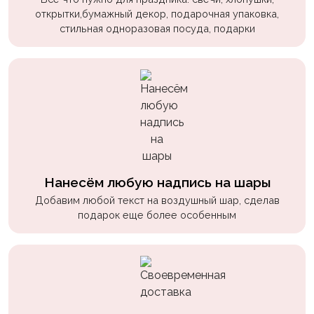
пчелки
открытки,бумажный декор, подарочная упаковка,
стильная одноразовая посуда, подарки
Мальчикам
Котики,
собачки
Недетские
(18+)
Аниме
Природа
Нанесём любую надпись на шары
Сладости
Добавим любой текст на воздушный шар, сделав
подарок еще более особенным
Музыка
Ферма