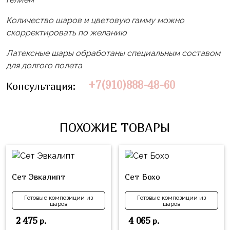
Влюблённых
zakazsharoff@yandex.ru
45
Три
Выпускной
Количество шаров и цветовую гамму можно
см
Кота
скорректировать по желанию
г.
1
Фольга
Ми-
Бор,
Сентября
Латексные шары обработаны специальным составом
81
ми-
ул.
для долгого полета
см
Хэллоуин
мишки
М.Горького,
+7(910)888-48-60
Консультация:
62/2
Фольга
Девичник
Грузовичок
91
Лёва
Свадьба
см
Свинка
ПОХОЖИЕ ТОВАРЫ
Мальчик
Фольгированные
Пеппа
или
шары
Девочка
Смешарики/
с
Малышарики
рисунком
Сет Эвкалипт
Сет Бохо
Холодное
Фольгированные
Сердце
Готовые композиции из
Готовые композиции из
фигуры
шаров
шаров
Мой
Готовые
2 475
4 065
р.
р.
Маленький