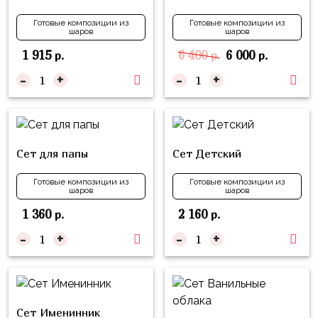
надпись
и
на
Готовые композиции из
Готовые композиции из
Минни
шаров
шаров
шар
1 915
6 400
6 000
р.
р.
р.
Спорт
Буквы
-
+
-
+
Для
Товары
Мамы,
для
Бабушки
праздника
Для
Сервировка
Сет для папы
Сет Детский
Папы,
Свечи
Дедушки
Готовые композиции из
Готовые композиции из
шаров
шаров
Бумажный
Тропики
1 360
2 160
р.
р.
декор
Гарри
-
+
-
+
Колпачки,
Поттер
ободки
Космос
Гудки
Единороги
Сет Именинник