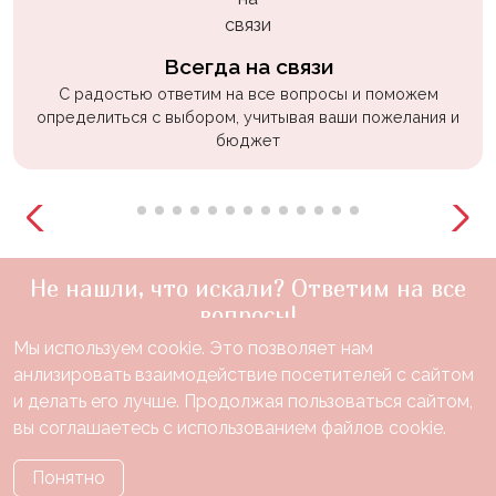
Всегда на связи
С радостью ответим на все вопросы и поможем
определиться с выбором, учитывая ваши пожелания и
бюджет
Не нашли, что искали? Ответим на все
вопросы!
Мы используем cookie. Это позволяет нам
+7(910)888-48-60
анлизировать взаимодействие посетителей с сайтом
звонок по России бесплатный
и делать его лучше. Продолжая пользоваться сайтом,
Нужна консультация?
вы соглашаетесь с использованием файлов cookie.
Понятно