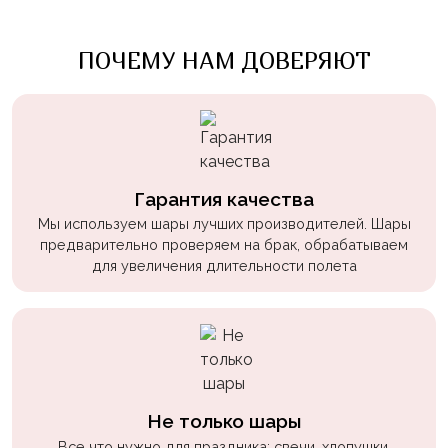
Войны
Уэнсдэй
ПОЧЕМУ НАМ ДОВЕРЯЮТ
Трансформеры
Фрукты
Овощи
Шары
Гарантия качества
для
Мы используем шары лучших производителей. Шары
Геймеров
предварительно проверяем на брак, обрабатываем
для увеличения длительности полета
Супергерои
Пиратская
Вечеринка
Девочкам
Бабочки,
Не только шары
жучки,
Все что нужно для праздника: свечи, хлопушки,