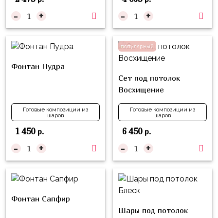
композиции
Пони
из
-
+
-
+
шаров
Губка
Боб
Цифры
популярный
Буба
Шары
Фонтан Пудра
с
Лунтик
Сет под потолок
декором
Восхищение
Чебурашка
Большие
Готовые композиции из
Готовые композиции из
Черепашки-
шары
шаров
шаров
ниндзя
1 450
6 450
р.
р.
Ходячие
Фиксики
фигуры
-
+
-
+
Котэ
Коробка-
сюрприз
Динозавры
Бизнес
Принцессы
Фонтан Сапфир
Индивидуальная
Шары под потолок
Микки