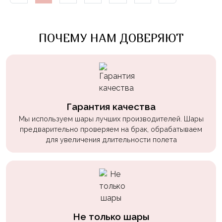
Войны
Уэнсдэй
ПОЧЕМУ НАМ ДОВЕРЯЮТ
Трансформеры
Фрукты
Овощи
Шары
Гарантия качества
для
Геймеров
Мы используем шары лучших производителей. Шары
предварительно проверяем на брак, обрабатываем
Супергерои
для увеличения длительности полета
Пиратская
Вечеринка
Девочкам
Бабочки,
жучки,
Не только шары