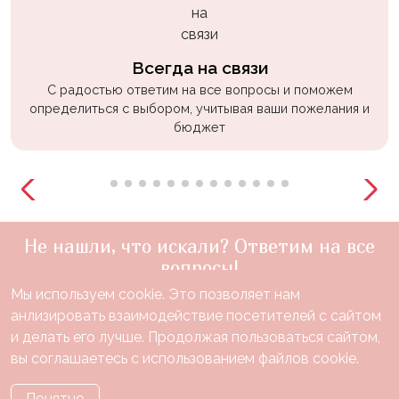
Всегда на связи
С радостью ответим на все вопросы и поможем
определиться с выбором, учитывая ваши пожелания и
бюджет
Не нашли, что искали? Ответим на все
вопросы!
Мы используем cookie. Это позволяет нам
+7(910)888-48-60
анлизировать взаимодействие посетителей с сайтом
звонок по России бесплатный
и делать его лучше. Продолжая пользоваться сайтом,
Нужна консультация?
вы соглашаетесь с использованием файлов cookie.
Понятно