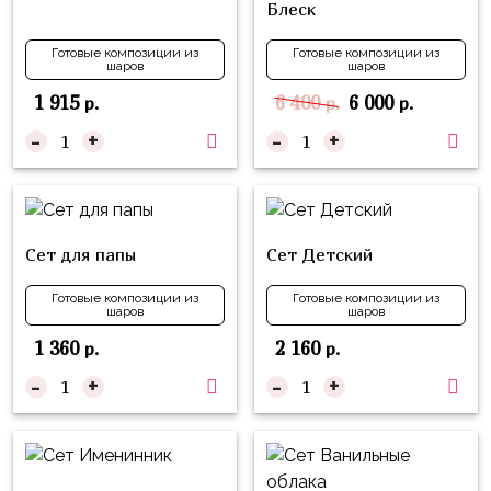
надпись
Блеск
и
на
Минни
Готовые композиции из
Готовые композиции из
шар
шаров
шаров
Спорт
1 915
6 400
6 000
Буквы
р.
р.
р.
Для
-
+
-
+
Товары
Мамы,
для
Бабушки
праздника
Для
Сервировка
Папы,
Сет для папы
Сет Детский
Свечи
Дедушки
Готовые композиции из
Готовые композиции из
Бумажный
Тропики
шаров
шаров
декор
1 360
2 160
р.
р.
Гарри
Колпачки,
-
+
-
+
Поттер
ободки
Космос
Гудки
Единороги