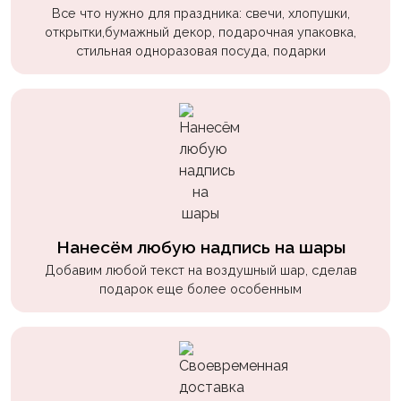
пчелки
Все что нужно для праздника: свечи, хлопушки,
открытки,бумажный декор, подарочная упаковка,
Мальчикам
стильная одноразовая посуда, подарки
Котики,
собачки
Недетские
(18+)
Аниме
Природа
Нанесём любую надпись на шары
Сладости
Добавим любой текст на воздушный шар, сделав
Музыка
подарок еще более особенным
Ферма