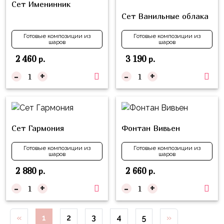
Сет Именинник
Куклы
Сет Ванильные облака
ЛОЛ
Для
Готовые композиции из
Готовые композиции из
шаров
шаров
Него
2 460
3 190
р.
р.
Для
-
+
-
+
Неё
Мишка
Тедди
Сет Гармония
Фонтан Вивьен
Транспорт
/
Готовые композиции из
Готовые композиции из
Техника
шаров
шаров
2 880
2 660
р.
р.
Животные
-
+
-
+
Морская
Тема
«
1
2
3
4
5
»
Звёздные