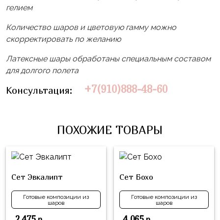
Влюблённых
zakazsharoff@yandex.ru
гелием
45
Три
Выпускной
см
Кота
Количество шаров и цветовую гамму можно
г.
1
скорректировать по желанию
Фольга
Ми-
Бор,
Сентября
81
ми-
ул.
Латексные шары обработаны специальным составом
см
Хэллоуин
мишки
М.Горького,
для долгого полета
62/2
Фольга
Девичник
Грузовичок
+7(910)888-48-60
Консультация:
91
Лёва
Свадьба
см
Свинка
Мальчик
Фольгированные
Пеппа
ПОХОЖИЕ ТОВАРЫ
или
шары
Девочка
Смешарики/
с
Малышарики
рисунком
Холодное
Сет Эвкалипт
Сет Бохо
Фольгированные
Сердце
фигуры
Готовые композиции из
Готовые композиции из
шаров
шаров
Мой
Готовые
Маленький
2 475
4 065
р.
р.