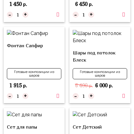
надпись
1 450
6 450
р.
р.
и
на
Минни
-
+
-
+
шар
Спорт
Буквы
Для
Товары
Мамы,
Фонтан Сапфир
для
Бабушки
Шары под потолок
праздника
Блеск
Для
Сервировка
Папы,
Готовые композиции из
Готовые композиции из
Свечи
Дедушки
шаров
шаров
1 915
6 400
6 000
Бумажный
р.
р.
р.
Тропики
декор
-
+
-
+
Гарри
Колпачки,
Поттер
ободки
Космос
Гудки
Единороги
Сет для папы
Сет Детский