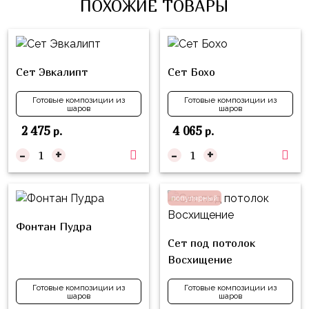
композиции
ПОХОЖИЕ ТОВАРЫ
Пони
из
шаров
Губка
Боб
Цифры
Сет Эвкалипт
Сет Бохо
Буба
Шары
Готовые композиции из
Готовые композиции из
с
Лунтик
шаров
шаров
декором
2 475
4 065
р.
р.
Чебурашка
Большие
-
+
-
+
Черепашки-
шары
ниндзя
Ходячие
популярный
Фиксики
фигуры
Фонтан Пудра
Котэ
Коробка-
Сет под потолок
сюрприз
Динозавры
Восхищение
Бизнес
Принцессы
Готовые композиции из
Готовые композиции из
шаров
шаров
Индивидуальная
Микки