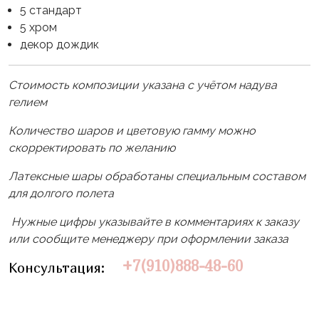
Влюблённых
zakazsharoff@yandex.ru
5 стандарт
45
Три
Выпускной
5 хром
см
Кота
декор дождик
г.
1
Фольга
Ми-
Бор,
Сентября
81
ми-
ул.
Стоимость композиции указана с учётом надува
см
Хэллоуин
мишки
М.Горького,
гелием
62/2
Фольга
Девичник
Грузовичок
Количество шаров и цветовую гамму можно
91
Лёва
скорректировать по желанию
Свадьба
см
Свинка
Латексные шары обработаны специальным составом
Мальчик
Фольгированные
Пеппа
для долгого полета
или
шары
Девочка
Смешарики/
с
Нужные цифры указывайте в комментариях к заказу
Малышарики
рисунком
или сообщите менеджеру при оформлении заказа
Холодное
Фольгированные
+7(910)888-48-60
Консультация:
Сердце
фигуры
Мой
Готовые
Маленький