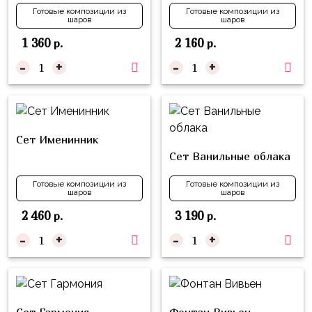
Куклы
Готовые композиции из
Готовые композиции из
шаров
шаров
ЛОЛ
1 360
2 160
р.
р.
Для
-
+
-
+
Него
Для
Неё
Мишка
Сет Именинник
Тедди
Сет Ванильные облака
Транспорт
Готовые композиции из
Готовые композиции из
шаров
шаров
/
Техника
2 460
3 190
р.
р.
-
+
-
+
Животные
Морская
Тема
Звёздные