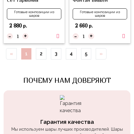
Сет Гармония
Фонтан Вивьен
Войны
Готовые композиции из
Готовые композиции из
Уэнсдэй
шаров
шаров
2 880
2 660
р.
р.
Трансформеры
-
+
-
+
Фрукты
Овощи
«
1
2
3
4
5
»
Шары
для
Геймеров
ПОЧЕМУ НАМ ДОВЕРЯЮТ
Супергерои
Пиратская
Вечеринка
Девочкам
Гарантия качества
Бабочки,
Мы используем шары лучших производителей. Шары
жучки,