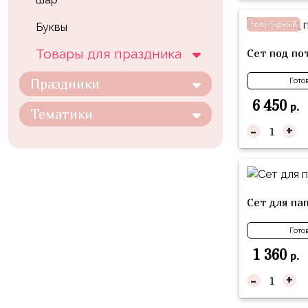
композиции
Пони
из
популярный
Буквы
шаров
Губка
Сет под по
Товары для праздника
Боб
Цифры
Буба
Праздники
Гото
Шары
с
6 450
р.
Лунтик
Тематики
декором
-
+
Чебурашка
Большие
Черепашки-
шары
ниндзя
Ходячие
Фиксики
Сет для па
фигуры
Котэ
Коробка-
Гото
сюрприз
Динозавры
1 360
р.
Бизнес
-
+
Принцессы
Индивидуальная
Микки