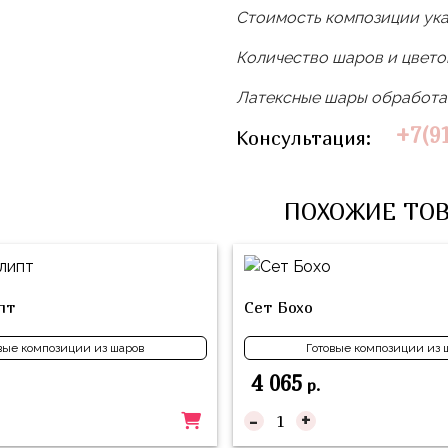
Стоимость композиции ука
Количество шаров и цвет
Латексные шары обработан
+7(9
Консультация:
ПОХОЖИЕ ТО
пт
Сет Бохо
вые композиции из шаров
Готовые композиции из 
4 065
р.
-
+