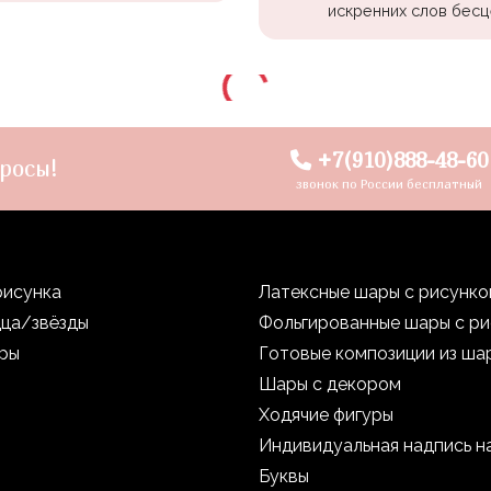
искренних слов бесц
+7(910)888-48-60
росы!
звонок по России бесплатный
рисунка
Латексные шары с рисунк
дца/звёзды
Фольгированные шары с р
уры
Готовые композиции из ша
Шары с декором
Ходячие фигуры
Индивидуальная надпись н
Буквы