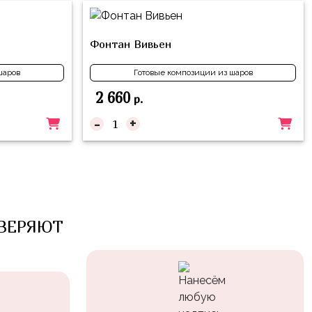
Фонтан Вивьен
шаров
Готовые композиции из шаров
2 660
р.
-
+
ВЕРЯЮТ