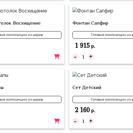
толок Восхищение
Фонтан Сапфир
вые композиции из шаров
Готовые композиции из 
1 915
р.
-
+
пы
Сет Детский
вые композиции из шаров
Готовые композиции из 
2 160
р.
-
+