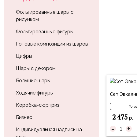
Влюблённых
zakazsharoff@yandex.ru
45
Три
Выпускной
Фольгированные шары с
см
Кота
рисунком
г.
1
Фольга
Ми-
Бор,
Сентября
Фольгированные фигуры
81
ми-
ул.
см
Хэллоуин
мишки
М.Горького,
Готовые композиции из шаров
62/2
Фольга
Девичник
Грузовичок
Цифры
91
Лёва
Свадьба
см
Шары с декором
Свинка
Мальчик
Фольгированные
Пеппа
Большие шары
или
шары
Девочка
Смешарики/
с
Ходячие фигуры
Сет Эвкали
Малышарики
рисунком
Коробка-сюрприз
Гото
Холодное
Фольгированные
2 475
Сердце
Бизнес
р.
фигуры
-
+
Мой
Индивидуальная надпись на
Готовые
Маленький
шар