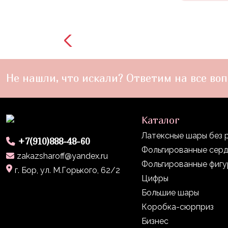
Войны
Уэнсдэй
Трансформеры
Фрукты
Не нашли, что искали? Ответим на все воп
Овощи
Шары
для
Каталог
Геймеров
Латексные шары без 
Супергерои
+7(910)888-48-60
Фольгированные сер
zakazsharoff@yandex.ru
Пиратская
Фольгированные фиг
г. Бор, ул. М.Горького, 62/2
Вечеринка
Цифры
Девочкам
Большие шары
Коробка-сюрприз
Бабочки,
Бизнес
жучки,