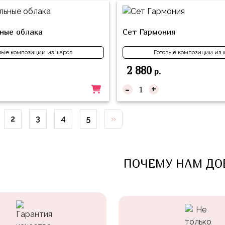
ные облака
Сет Гармония
вые композиции из шаров
Готовые композиции из 
2 880
р.
-
+
2
3
4
5
»
ПОЧЕМУ НАМ ДО