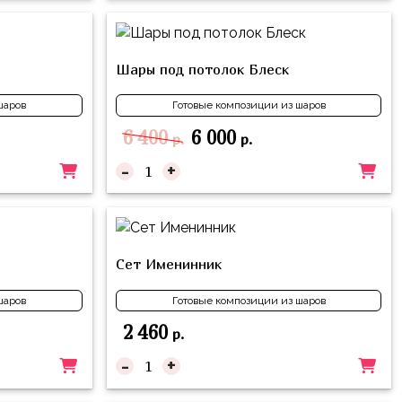
Шары под потолок Блеск
шаров
Готовые композиции из шаров
6 400
6 000
р.
р.
-
+
Сет Именинник
шаров
Готовые композиции из шаров
2 460
р.
-
+