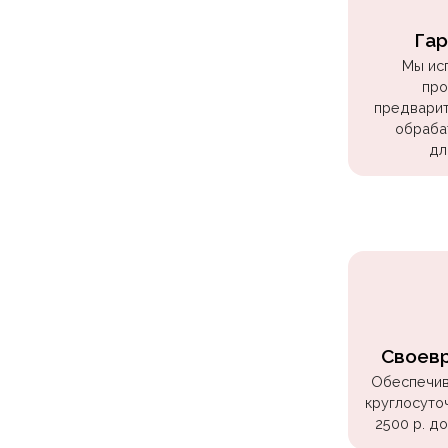
Куклы
ЛОЛ
Гар
Мы ис
Для
про
Него
предварит
обраба
Для
дл
Неё
Мишка
Тедди
Транспорт
/
Техника
Животные
Своев
Морская
Обеспечив
круглосуто
Тема
2500 р. д
Звёздные