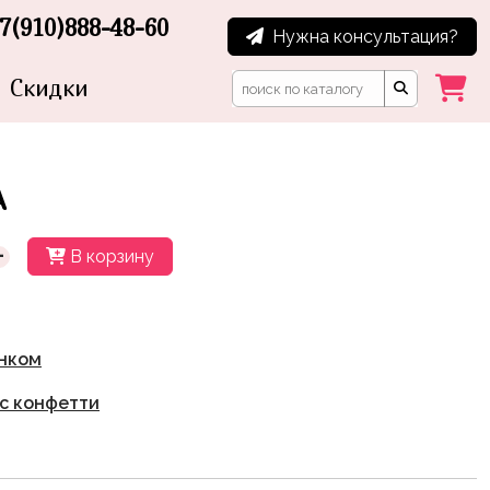
7(910)888-48-60
Нужна консультация?
Скидки
А
+
В корзину
унком
с конфетти