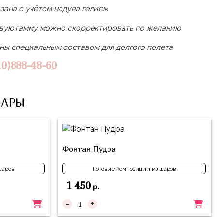
зана с учётом надува гелием
овую гамму можно скорректировать по желанию
ы специальным составом для долгого полета
10)888-48-60
ВАРЫ
Фонтан Пудра
шаров
Готовые композиции из шаров
1 450
р.
-
+