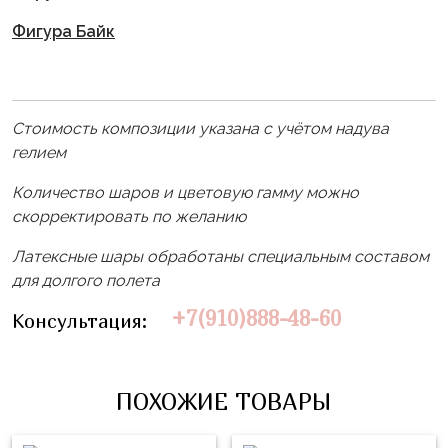
Влюблённых
zakazsharoff@yandex.ru
45
Три
Фигура Байк
Выпускной
см
Кота
г.
1
Фольга
Ми-
Бор,
Сентября
81
ми-
ул.
Стоимость композиции указана с учётом надува
см
Хэллоуин
мишки
М.Горького,
гелием
62/2
Фольга
Девичник
Грузовичок
Количество шаров и цветовую гамму можно
91
Лёва
Свадьба
скорректировать по желанию
см
Свинка
Мальчик
Фольгированные
Латексные шары обработаны специальным составом
Пеппа
или
шары
для долгого полета
Девочка
Смешарики/
с
+7(910)888-48-60
Консультация:
Малышарики
рисунком
Холодное
Фольгированные
Сердце
фигуры
ПОХОЖИЕ ТОВАРЫ
Мой
Готовые
Маленький