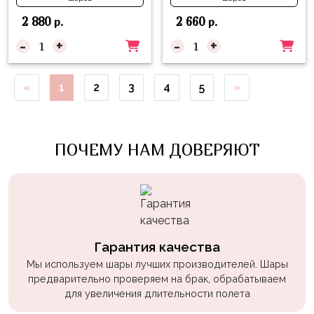
Войны
2 880
2 660
р.
р.
Уэнсдэй
-
+
-
+
Трансформеры
«
1
2
3
4
5
»
Фрукты
Овощи
Шары
ПОЧЕМУ НАМ ДОВЕРЯЮТ
для
Геймеров
Супергерои
Пиратская
Вечеринка
Гарантия качества
Девочкам
Мы используем шары лучших производителей. Шары
предварительно проверяем на брак, обрабатываем
Бабочки,
для увеличения длительности полета
жучки,