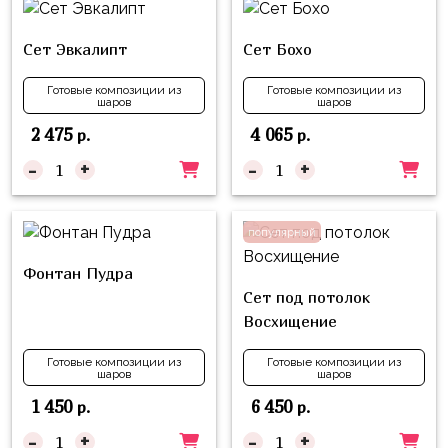
композиции
Пони
из
Сет Эвкалипт
Сет Бохо
шаров
Губка
Боб
Цифры
Готовые композиции из
Готовые композиции из
шаров
шаров
Буба
Шары
2 475
4 065
р.
р.
с
Лунтик
-
+
-
+
декором
Чебурашка
Большие
Черепашки-
шары
популярный
ниндзя
Ходячие
Фонтан Пудра
Фиксики
фигуры
Сет под потолок
Восхищение
Котэ
Коробка-
сюрприз
Готовые композиции из
Готовые композиции из
Динозавры
шаров
шаров
Бизнес
Принцессы
1 450
6 450
р.
р.
Индивидуальная
-
+
-
+
Микки