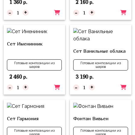
1 360
2 160
р.
р.
Куклы
ЛОЛ
-
+
-
+
Для
Него
Для
Сет Именинник
Неё
Сет Ванильные облака
Мишка
Готовые композиции из
Готовые композиции из
Тедди
шаров
шаров
2 460
3 190
р.
р.
Транспорт
/
-
+
-
+
Техника
Животные
Морская
Сет Гармония
Фонтан Вивьен
Тема
Готовые композиции из
Готовые композиции из
Звёздные
шаров
шаров