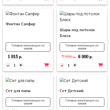
надпись
и
на
Минни
шар
Спорт
Буквы
Фонтан Сапфир
Для
Шары под потолок
Товары
Мамы,
Блеск
для
Бабушки
праздника
Готовые композиции из
Готовые композиции из
шаров
шаров
Для
Сервировка
Папы,
1 915
6 400
6 000
р.
р.
р.
Свечи
Дедушки
-
+
-
+
Бумажный
Тропики
декор
Гарри
Колпачки,
Поттер
Сет для папы
Сет Детский
ободки
Космос
Гудки
Готовые композиции из
Готовые композиции из
Единороги
шаров
шаров